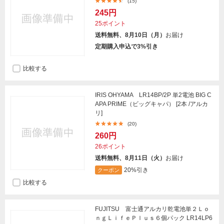
(15)
245円
25ポイント
送料無料、8月10日（月）
お届け
定期購入申込で3%引き
比較する
IRIS OHYAMA LR14BP/2P 単2電池 BIG C
APA PRIME（ビッグキャパ） [2本 /アルカ
リ]
(20)
260円
26ポイント
送料無料、8月11日（火）
お届け
20%引き
クーポン
比較する
FUJITSU 富士通アルカリ乾電池単２Ｌｏ
ｎｇＬｉｆｅＰｌｕｓ６個パック LR14LP6