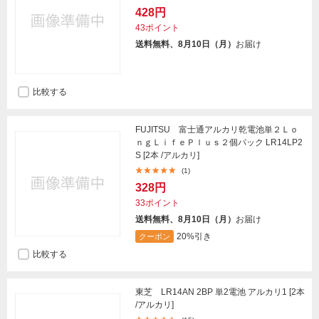
428円
43ポイント
送料無料、8月10日（月）
お届け
比較する
FUJITSU 富士通アルカリ乾電池単２Ｌｏ
ｎｇＬｉｆｅＰｌｕｓ２個パック LR14LP2
S [2本 /アルカリ]
(1)
328円
33ポイント
送料無料、8月10日（月）
お届け
20%引き
クーポン
比較する
東芝 LR14AN 2BP 単2電池 アルカリ1 [2本
/アルカリ]