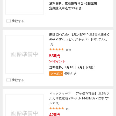
送料無料、店在庫有り 2～3日出荷
定期購入申込で3%引き
比較する
IRIS OHYAMA LR14BP/4P 単2電池 BIG C
APA PRIME（ビッグキャパ） [4本 /アルカ
リ]
(14)
536円
54ポイント
送料無料、8月10日（月）
お届け
40%引き
クーポン
比較する
ビックアイデア 【7年保存可能】 単2形ア
ルカリ乾電池 2本-S LR14-BIMS2P [2本 /ア
ルカリ]
(4)
428円