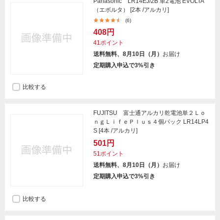
Panasonic LR14EJ/2B 単2電池 EVOLTA
（エボルタ） [2本 /アルカリ]
(6)
408円
41ポイント
送料無料、8月10日（月）
お届け
定期購入申込で3%引き
比較する
FUJITSU 富士通アルカリ乾電池単２Ｌｏ
ｎｇＬｉｆｅＰｌｕｓ４個パック LR14LP4
S [4本 /アルカリ]
501円
51ポイント
送料無料、8月10日（月）
お届け
定期購入申込で3%引き
比較する