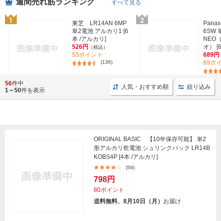
週間売れ筋ランキング
すべて見る
東芝 LR14AN 6MP
Panas
単2電池 アルカリ1 [6
6SW 
本 /アルカリ]
NEO
526円
オ） [
（税込）
53ポイント
689円
(136)
69ポ
56
件中
人気・おすすめ順
絞り込み
1～50
件を表示
ORIGINAL BASIC 【10年保存可能】 単2
形アルカリ乾電池 シュリンクパック LR14B
KOBS4P [4本 /アルカリ]
(59)
798円
80ポイント
送料無料、8月10日（月）
お届け