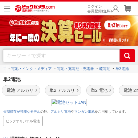
ログイン
会員登録(無料)
ップ
電池・インク・メディア
電池・充電池・充電器
乾電池
単2電池
単2電池
電池 アルカリ
単2 アルカリ
単2 電池
電池 2
長期保存が可能なモデル
の他、
アルカリ電池
や
マンガン電池
をご用意しています。
ビックオリジナル電池