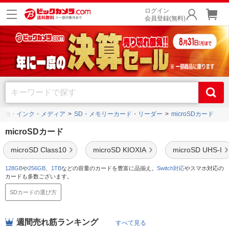
ログイン
会員登録(無料)
電池・インク・メディア
SD・メモリーカード・リーダー
microSDカード
microSDカード
microSD Class10
microSD KIOXIA
microSD UHS-I
128GB
や
256GB
、
1TB
などの容量のカードを豊富に品揃え。
Switch対応
やスマホ対応の
カードも多数ございます。
SDカードの選び方
週間売れ筋ランキング
すべて見る