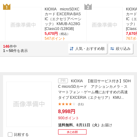
KIOXIA microSDXC
KIOXI
カード EXCERIA BAS
カード 
IC（エクセリアベーシ
IC（
ック） KMUB-A128G
ック） 
[Class10 /128GB]
[Class
5,470円
7,670
（税込）
547ポイント
767
(361)
146
件中
人気・おすすめ順
絞り込み
1～50
件を表示
PR
KIOXIA 【復旧サービス付き】SDH
C microSDカード アクションカメラ・ス
マートフォン・ゲーム機におすすめの高速
タイプ EXCERIA（エクセリア） KMU...
(11)
8,998円
900ポイント
送料無料、8月11日（火）
お届け
比較する