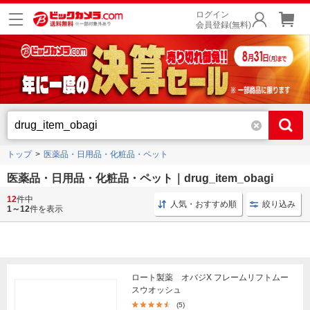
ログイン
会員登録(無料)
トップ
医薬品・日用品・化粧品・ペット
医薬品・日用品・化粧品・ペット｜drug_item_obagi
12
件中
ペット用品 犬用
歯ブラシ オーラルケア
化粧水 ス
人気・おすすめ順
絞り込み
1～12
件を表示
ロート製薬 オバジX フレームリフトムー
スウオッシュ
(5)