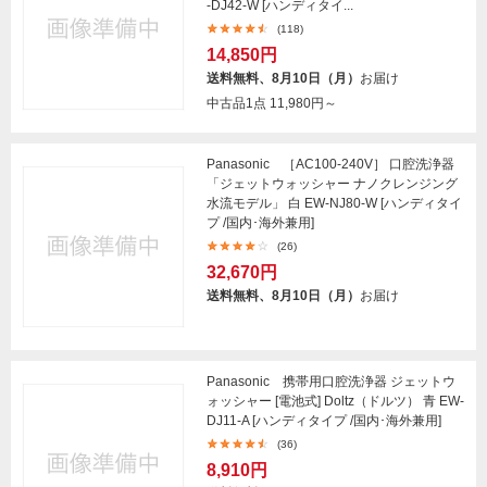
-DJ42-W [ハンディタイ...
(118)
14,850円
送料無料、8月10日（月）
お届け
中古品1点
11,980円～
Panasonic ［AC100-240V］ 口腔洗浄器
「ジェットウォッシャー ナノクレンジング
水流モデル」 白 EW-NJ80-W [ハンディタイ
プ /国内･海外兼用]
(26)
32,670円
送料無料、8月10日（月）
お届け
Panasonic 携帯用口腔洗浄器 ジェットウ
ォッシャー [電池式] Doltz（ドルツ） 青 EW-
DJ11-A [ハンディタイプ /国内･海外兼用]
(36)
8,910円