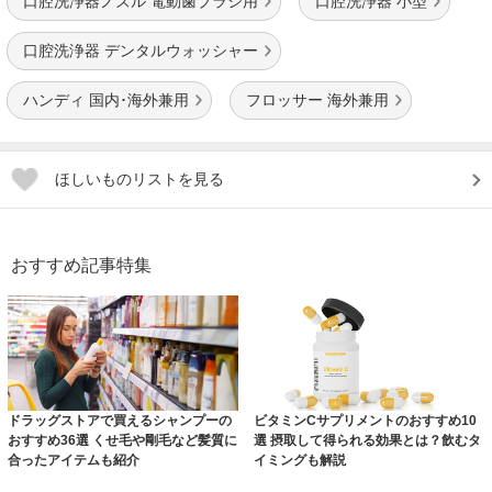
口腔洗浄器ノズル 電動歯ブラシ用
口腔洗浄器 小型
口腔洗浄器 デンタルウォッシャー
ハンディ 国内･海外兼用
フロッサー 海外兼用
ほしいものリストを見る
おすすめ記事特集
ドラッグストアで買えるシャンプーの
ビタミンCサプリメントのおすすめ10
おすすめ36選 くせ毛や剛毛など髪質に
選 摂取して得られる効果とは？飲むタ
合ったアイテムも紹介
イミングも解説