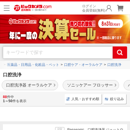
ログイン
会員登録(無料)
プ
医薬品・日用品・化粧品・ペット
口腔ケア・オーラルケア
口腔洗浄
口腔洗浄
口腔洗浄器 オーラルケア
ソニッケアー フロッサー
パナソニック
や
ヤーマン
などのメーカーの口腔洗浄を豊富に品揃え。
口腔洗浄器
や
口
88
件中
人気・おすすめ順
絞り込み
腔洗浄器ノズル
もご用意しております。
1～50
件を表示
PR
Panasonic 口腔洗浄器 ジェットウ