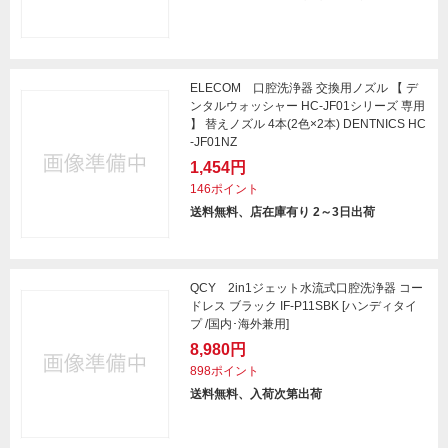
ELECOM 口腔洗浄器 交換用ノズル 【 デ
ンタルウォッシャー HC-JF01シリーズ 専用
】 替えノズル 4本(2色×2本) DENTNICS HC
-JF01NZ
1,454円
146ポイント
送料無料、店在庫有り 2～3日出荷
QCY 2in1ジェット水流式口腔洗浄器 コー
ドレス ブラック IF-P11SBK [ハンディタイ
プ /国内･海外兼用]
8,980円
898ポイント
送料無料、入荷次第出荷