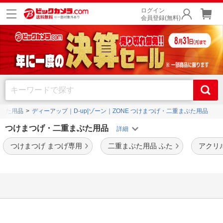
ログイン
会員登録(無料)
ぶた用品
ディーアップ｜D-up|ゾーン｜ZONE つけまつげ・二重まぶた用品
つけまつげ・二重まぶた用品
つけまつげ まつげ専用
二重まぶた用品 ふた
アクリ
検索に一致する商品は見つかりませんでした。