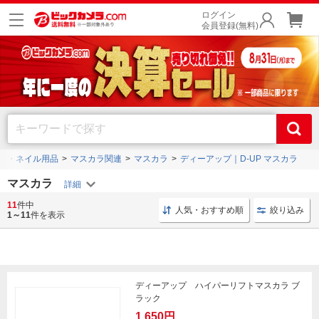
ログイン
会員登録(無料)
ク・ネイル用品
マスカラ関連
マスカラ
ディーアップ｜D-UP マスカラ
マスカラ
11
件中
ウォータープルーフ マスカラ
伊勢半 ヒロインメイク
人気・おすすめ順
絞り込み
1～11
件を表示
ディーアップ ハイパーリフトマスカラ ブ
ラック
1,650円