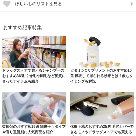
ほしいものリストを見る
おすすめ記事特集
ドラッグストアで買えるシャンプーの
ビタミンCサプリメントのおすすめ10
おすすめ36選 くせ毛や剛毛など髪質に
選 摂取して得られる効果とは？飲むタ
合ったアイテムも紹介
イミングも解説
柔軟剤のおすすめ19選 部屋干しタイプ
化粧下地のおすすめ25選 毛穴カバーで
や香り重視別に人気商品を紹介！
きるモノやドラッグストアでも買える