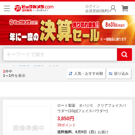
ログイン
会員登録(無料)
トップ
医薬品・日用品・化粧品・ペット
ベースメイク
1
件中
人気・おすすめ順
絞り込み
1～1
件を表示
ベースメイク
ロート製薬 オバジＣ クリアフェイスパ
ウダー(10g)[フェイスパウダー]
3,850円
39ポイント
送料無料、8月9日（日）
お届け