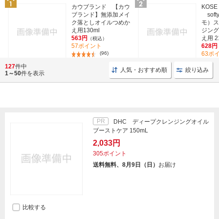
カウブランド 【カウ
KOSE
ブランド】無添加メイ
sof
ク落としオイルつめか
モ）ス
え用130ml
ジング
563円
え用 2
（税込）
57ポイント
628円
(96)
63ポ
127
件中
人気・おすすめ順
絞り込み
1～50
件を表示
PR
DHC ディープクレンジングオイル
ブーストケア 150mL
2,033円
305ポイント
送料無料、8月9日（日）
お届け
比較する