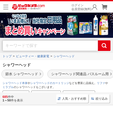
ログイン
会員登録(無料)
トップ
ビューティー・健康家電
シャワーヘッド
シャワーヘッド
節水 シャワーヘッド
シャワーヘッド関連品 バスルーム用
シャワーヘッド本体
や
シャワーヘッドのカートリッジ
などを豊富に品揃え。
リファ
や
ミラブル
のシャワーヘッドもございます。
売れ筋ランキング
シャワーヘッド特集
お手頃シャワーヘッド
685
件中
人気・おすすめ順
絞り込み
1～50
件を表示