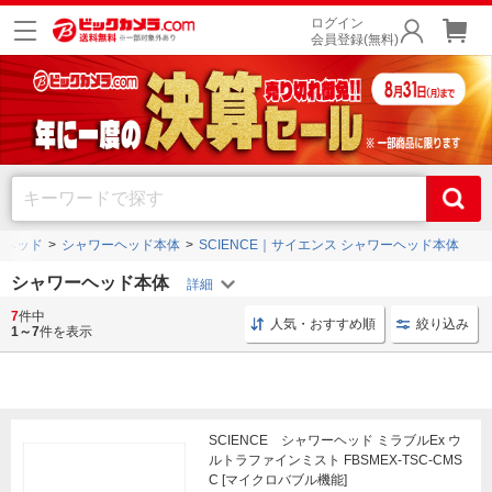
ログイン
会員登録(無料)
ーヘッド
シャワーヘッド本体
SCIENCE｜サイエンス シャワーヘッド本体
シャワーヘッド本体
7
件中
節水 シャワーヘッド
シャワーヘッド シルバー
シャ
人気・おすすめ順
絞り込み
1～7
件を表示
SCIENCE シャワーヘッド ミラブルEx ウ
ルトラファインミスト FBSMEX-TSC-CMS
C [マイクロバブル機能]