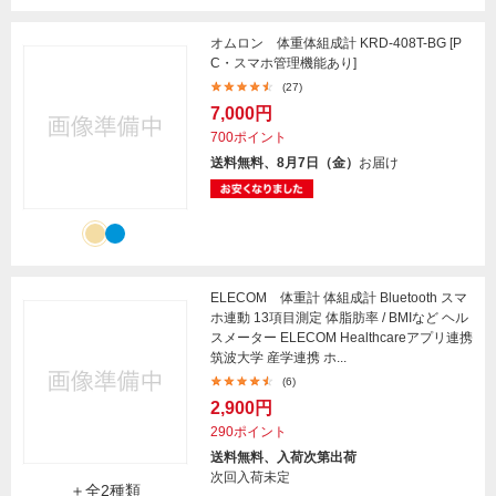
オムロン 体重体組成計 KRD-408T-BG [P
C・スマホ管理機能あり]
(27)
7,000円
700ポイント
送料無料、8月7日（金）
お届け
ELECOM 体重計 体組成計 Bluetooth スマ
ホ連動 13項目測定 体脂肪率 / BMIなど ヘル
スメーター ELECOM Healthcareアプリ連携
筑波大学 産学連携 ホ...
(6)
2,900円
290ポイント
送料無料、入荷次第出荷
次回入荷未定
＋全2種類