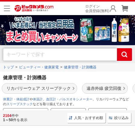
ログイン
会員登録(無料)
トップ
ビューティー・健康家電
健康管理・計測機器
健康管理・計測機器
リカバリーウェア スリープテック
遠赤外線 疲労回復
体重計・体組成計
や
体温計
、
血圧計・パルスオキシメーター
、リカバリーウェアなど
の
スリープステック
などを取り揃えております。
おすすめ体重計・体組成計
血圧計おすすめ特集
温湿度計おすすめ特集
2104
件中
人気・おすすめ順
絞り込み
1～50
件を表示