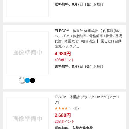
送料無料、8月7日（金）
お届け
ELECOM 体重計 体組成計 【 内臓脂肪レ
ベル / BMI / 体脂肪率 / 骨格筋率 / 骨量 / 基礎
代謝 / 体重 など 8項目測定 】 乗るだけ自動
認識 ヘルスメ...
4,980円
498ポイント
送料無料、8月7日（金）
お届け
TANITA 体重計 ブラック HA-650 [アナロ
グ]
(21)
2,680円
268ポイント
送料無料、入荷次第出荷