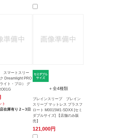
ght スマートスリー
Dreamlight PRO
ライト・プロ） グ
＋全4種類
RO01G
円
ブレインスリープ ブレイン
イント
スリープ マットレス プラスフ
店在庫有り 2～3日
ロート M0015M1-SDXX [セミ
ダブルサイズ] 【店舗のみ販
売】
121,000円