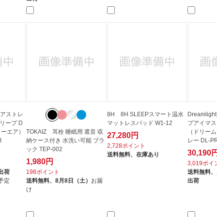
Dエアストレ
8H 8H SLEEPスマート温水
Dreamli
リープ D
マットレスパッド W1-12
プアイマスク 
クターエア）
TOKAIZ 耳栓 睡眠用 遮音 収
（ドリーム
27,280円
R
納ケース付き 水洗い可能 ブラ
レー DL-P
2,728ポイント
ック TEP-002
30,190
送料無料、
在庫あり
1,980円
3,019ポ
出荷
198ポイント
送料無料、
予定
送料無料、
8月8日（土）
お届
出荷
け