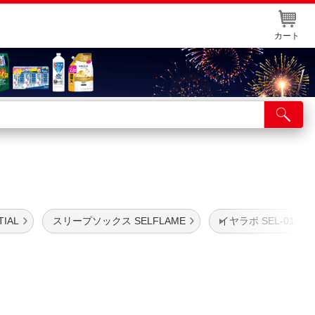
カート
店舗サービス
ット取り置き
イントカードWEB登録
舗情報・店舗一覧
IAL
スリープソックス SELFLAME
イヤラボ SEL-01
取り寄せ品入荷状況照会