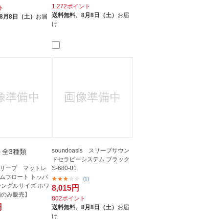
1,272ポイント
ト
送料無料、
8月8日（土）
お届
8月8日（土）
お届
け
soundoasis スリープサウン
＋全3種類
ドセラピーシステム ブラック
リープ マットレ
S-680-01
ムフロート トッパ
(1)
シングルサイズ ホワ
8,015円
舗のみ販売】
802ポイント
円
送料無料、
8月8日（土）
お届
け