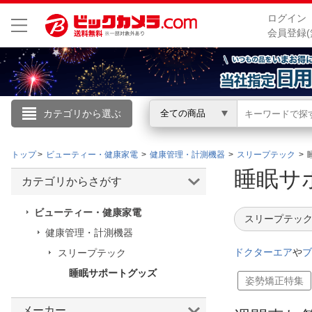
ログイン
会員登録(
カテゴリから選ぶ
全ての商品
こんにちは
トップ
ビューティー・健康家電
健康管理・計測機器
スリープテック
ログイン
睡眠サ
カテゴリからさがす
新規会員登録
ビューティー・健康家電
スリープテック
健康管理・計測機器
会員メニュー
ドクターエア
や
ブ
スリープテック
睡眠サポートグッズ
お買いもの履歴
姿勢矯正特集
閲覧履歴
メーカー