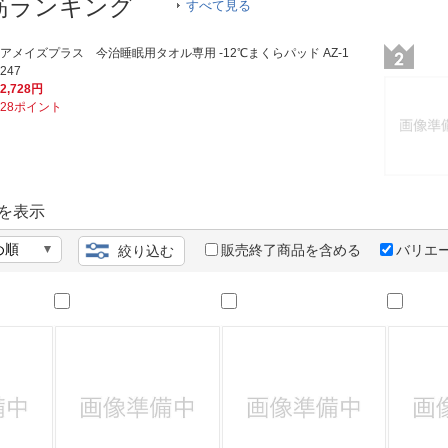
法
筋ランキング
すべて見る
よくある質問・お問合せ
I
ご利用規約
アメイズプラス 今治睡眠用タオル専用 -12℃まくらパッド AZ-1
247
2,728円
28ポイント
E
を表示
販売終了商品を含める
バリエ
絞り込む