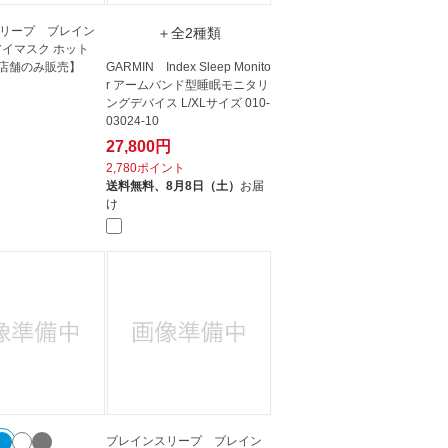
リープ ブレイン
＋全2種類
アイマスク ホット
【店舗のみ販売】
GARMIN Index Sleep Monito
r アームバンド型睡眠モニタリ
ングデバイス L/XLサイズ 010-
03024-10
27,800円
2,780ポイント
送料無料、
8月8日（土）
お届
け
ブレインスリープ ブレイン