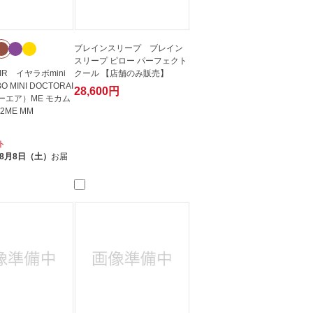
ブレインスリープ ブレイン
スリープ ピロー パーフェクト
IR イヤラボmini
クール 【店舗のみ販売】
 MINI DOCTORAI
28,600円
ーエア）ME モカム
02ME MM
ト
8月8日（土）
お届