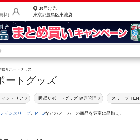
お届け先
無料)
東京都豊島区東池袋
商品をさがす
ランキングからさがす
ネ
睡眠サポートグッズ
ポートグッズ
カテゴリ一覧からさがす
ポ
店
 インテリア
睡眠サポートグッズ 健康管理
スリープ TENT
お
レインスリープ
、
MTG
などのメーカーの商品を豊富に品揃え。
お客様サポート
ご利用ガイド