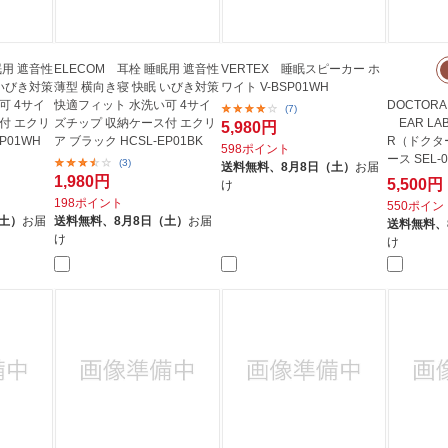
眠用 遮音性
ELECOM 耳栓 睡眠用 遮音性
VERTEX 睡眠スピーカー ホ
 いびき対策
薄型 横向き寝 快眠 いびき対策
ワイト V-BSP01WH
可 4サイ
快適フィット 水洗い可 4サイ
DOCTORA
(7)
付 エクリ
ズチップ 収納ケース付 エクリ
EAR LABO
5,980円
P01WH
ア ブラック HCSL-EP01BK
R（ドクタ
598ポイント
ース SEL-
(3)
送料無料、
8月8日（土）
お届
1,980円
5,500円
け
198ポイント
550ポイン
（土）
お届
送料無料、
8月8日（土）
お届
送料無料、
け
け