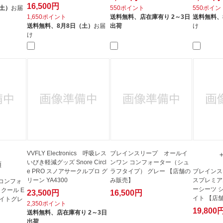
16,500円
（土）
お届
550ポイント
550ポイン
1,650ポイント
送料無料、
店在庫有り 2～3日
送料無料、
送料無料、
8月8日（土）
お届
出荷
け
け
VVFLY Electronics 呼吸レス
ブレインスリープ オールイ
いびき軽減グッズ Snore Circl
ンワン コンフォーター（シュ
類
e PRO スノアサークルプロ グ
ラフタイプ） グレー 【店舗の
ブレインス
リーン YA4300
み販売】
スプレミア
コンフォ
ーシーツ 
クール E
23,500円
16,500円
イト 【店
ライトグレ
2,350ポイント
19,800
送料無料、
店在庫有り 2～3日
出荷