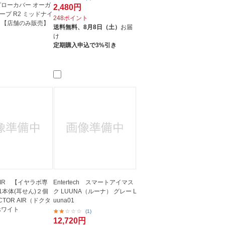
ピローカバー オーガ
2,480円
ープ R2 ミッドナイ
248ポイント
 【店舗のみ販売】
送料無料、
8月8日（土）
お届
け
定期購入申込で3%引き
AIR 【イヤラボ専
Entertech スマートアイマス
01本体(耳せん)２個
ク LUUNA（ルーナ） グレー L
CTOR AIR（ドクタ
uuna01
ホワイト
(1)
12,720円