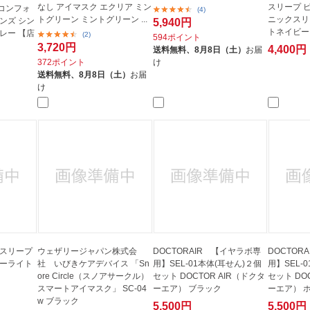
なし アイマスク エクリア ミン
スリープ 
コンフォ
(4)
トグリーン ミントグリーン ...
ニックスリ
ンズ シン
5,940円
トネイビー
レー 【店
(2)
594ポイント
3,720円
4,400円
送料無料、
8月8日（土）
お届
372ポイント
け
送料無料、
8月8日（土）
お届
け
te スリープ
ウェザリージャパン株式会
DOCTORAIR 【イヤラボ専
DOCTOR
ニーライト
社 いびきケアデバイス 「Sn
用】SEL-01本体(耳せん)２個
用】SEL-
ore Circle（スノアサークル）
セット DOCTOR AIR（ドクタ
セット DO
スマートアイマスク」 SC-04
ーエア） ブラック
ーエア） 
w ブラック
5,500円
5,500円