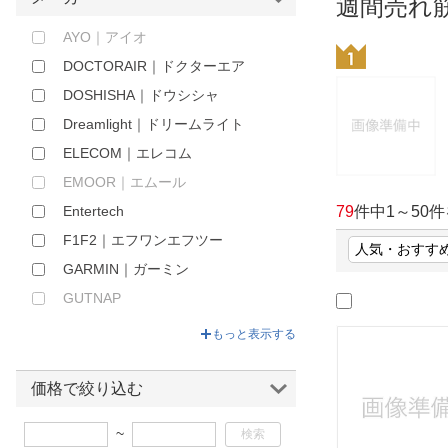
週間売れ
ほしいもの
AYO｜アイオ
お知らせ
DOCTORAIR｜ドクターエア
DOSHISHA｜ドウシシャ
Dreamlight｜ドリームライト
ELECOM｜エレコム
EMOOR｜エムール
Entertech
79
件中
1
～
50
件
F1F2｜エフワンエフツー
GARMIN｜ガーミン
GUTNAP
HOLI｜ホリ
もっと表示する
Honey IT
HURON
価格で絞り込む
JIYAKU｜ジヤク
~
MOGO