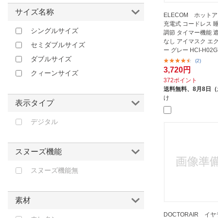
オムロン｜OMRON
イエロー
サイズ名称
ELECOM ホット
キヨラカ｜ KIYORAKA
充電式 コードレス 
ゴールド
シングルサイズ
調節 タイマー機能 
グッズマン｜Goodsman
ブラウン
なし アイマスク エ
セミダブルサイズ
スリーペース｜SLEEPACE
ー グレー HCI-H02G
ピンク
ダブルサイズ
(2)
ダイバーシティ｜Diversity
パープル
3,720円
クィーンサイズ
ブレインスリープ｜BRAIN SLEEP
372ポイント
その他
送料無料、
8月8日
プロイデア｜PROIDEA
け
表示タイプ
ムーンムーン｜MOON MOON
ユノキ
デジタル
富士商｜FUJISHO
8H｜ハチエイチ
スヌーズ機能
スヌーズ機能無
素材
DOCTORAIR イヤ