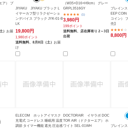
ーエア） ブ
（W35×D16×H9cm） グレー
JIYAKU JIYAKU ブラック L
GRPL3516GY
ブレインスリ
イヤーカフ型リラクゼーショ
EEP CO
(1)
ンデバイス ブラック JYK-01-B
コイン） 
3,980円
LK
売】
199ポイント
19,800円
（土）
お届
送料無料、
店在庫有り 2～3日
8,800円
出荷
1,980ポイント
送料無料、
8月8日（土）
お届
け
ELECOM ホットアイマスク
DOCTORAIR イヤラボ DOC
充電式 コードレス 睡眠用 温度
TOR AIR（ドクターエア） ホ
類
調節 タイマー機能 遮光 圧迫感
ワイト SEL-01WH
ブレインス