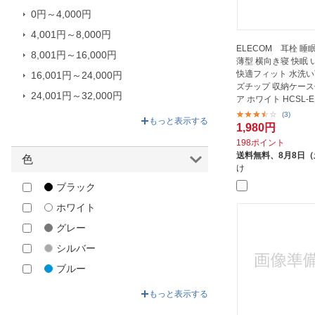
0円～4,000円
MTG｜エムティージー
4,001円～8,000円
PHILIPS｜フィリップス
ELECOM 耳栓 睡
8,001円～16,000円
Quiet On｜クワイエット オン
薄型 横向き寝 快眠
快適フィット 水洗い
16,001円～24,000円
RETIMELTD
ズチップ 収納ケース
24,001円～32,000円
soundoasis｜サウンドオアシス
ア ホワイト HCSL-E
(3)
32,001円～149,600円
TANITA｜タニタ
もっと表示する
1,980円
TENTIAL｜テンシャル
198ポイント
送料無料、
8月8日
色
TOKAIZ｜トカイズ
け
VERTEX｜ヴァーテックス
ブラック
VVFLY Electronics
ホワイト
Withings｜ウィジングズ
グレー
アテックス｜ATEX
シルバー
アメイズプラス｜Amaze Plus
ブルー
ウェザリージャパン｜waeatherly
グリーン
もっと表示する
ウェザリージャパン株式会社
ベージュ