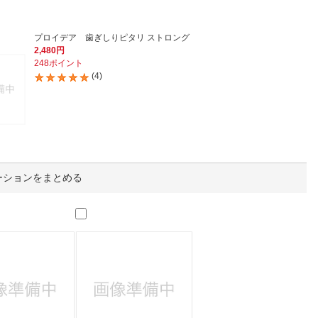
人窓口
R情報
プロイデア 歯ぎしりピタリ ストロング
2,480円
248ポイント
(4)
nglish / 中文
ーションをまとめる