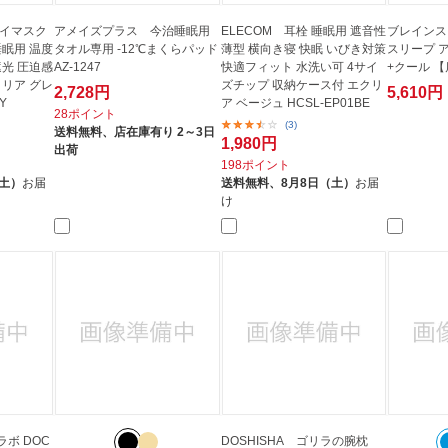
アイマスク
アメイズプラス 今治睡眠用
ELECOM 耳栓 睡眠用 遮音性
ブレインス
睡眠用 温度
タオル専用 -12℃まくらパッド
薄型 横向き寝 快眠 いびき対策
スリープ 
遮光 圧迫感
AZ-1247
快適フィット 水洗い可 4サイ
+クール 
クリア グレ
ズチップ 収納ケース付 エクリ
2,728円
5,610円
Y
ア ベージュ HCSL-EP01BE
28ポイント
(3)
送料無料、
店在庫有り 2～3日
1,980円
出荷
198ポイント
（土）
お届
送料無料、
8月8日（土）
お届
け
ラボ DOC
DOSHISHA ゴリラの腕枕