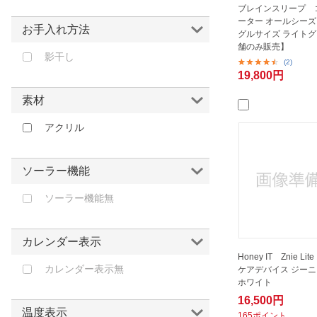
ブレインスリープ 
ーター オールシーズ
お手入れ方法
グルサイズ ライトグ
舗のみ販売】
影干し
(2)
19,800円
素材
アクリル
ソーラー機能
ソーラー機能無
カレンダー表示
Honey IT Znie Li
カレンダー表示無
ケアデバイス ジー
ホワイト
16,500円
温度表示
165ポイント