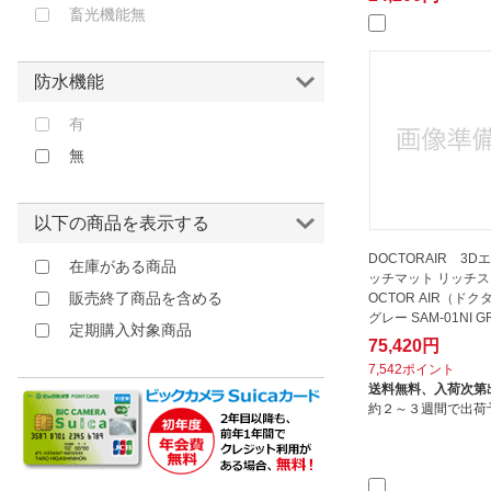
畜光機能無
防水機能
有
無
以下の商品を表示する
DOCTORAIR 3
在庫がある商品
ッチマット リッチス
販売終了商品を含める
OCTOR AIR（ド
グレー SAM-01NI G
定期購入対象商品
75,420円
7,542ポイント
送料無料、
入荷次第
約２～３週間で出荷