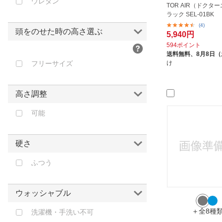
ウレタン
TOR AIR（ドクタ
ラック SEL-01BK
(4)
頭をのせた時の高さ選ぶ
5,940円
594ポイント
送料無料、
8月8日
フリーサイズ
け
高さ調整
可能
硬さ
ふつう
ウォッシャブル
＋全8種
洗濯機・手洗い不可