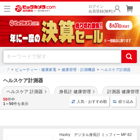
ログイン
会員登録(無料)
トップ
ビューティー・健康家電
健康管理・計測機器
ヘルスケア計測器
ヘルスケア計測器
ヘルスケア 計測器
身長計 健康管理
計測器 健康管理
50
件中
人気・おすすめ順
絞り込み
身長計
や
心電計
、
睡眠計
、
血糖測定器
などの商品を豊富に品揃え。
1～50
件を表示
Hashy デジタル身長計 ミッフィー MF-82