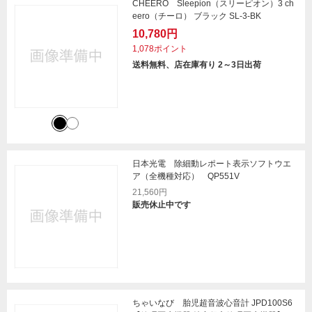
CHEERO Sleepion（スリーピオン）3 ch
eero（チーロ） ブラック SL-3-BK
10,780円
1,078ポイント
送料無料、店在庫有り 2～3日出荷
日本光電 除細動レポート表示ソフトウエ
ア（全機種対応） QP551V
21,560円
販売休止中です
ちゃいなび 胎児超音波心音計 JPD100S6