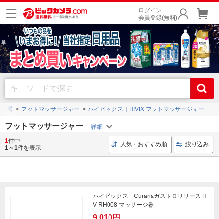
ログイン
会員登録(無料)
ージ器
フットマッサージャー
ハイビックス｜HIVIX フットマッサージャー
フットマッサージャー
1
件中
フットマッサージャー ふくらはぎ
マッサージャー マッサー
人気・おすすめ順
絞り込み
1～1
件を表示
ハイビックス Curariaガストロリリース H
V-RH008 マッサージ器
9,010円