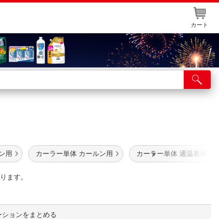
カート
店舗サービス
ット取り置き
イントカードWEB登録
舗情報・店舗一覧
ン用
カーラー単体 カールン用
カーラー単体 適温表示マ
取り寄せ品入荷状況照会
ります。
ーションをまとめる