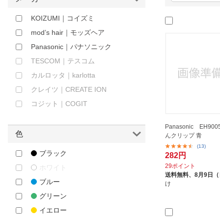
ほしいもの
KOIZUMI｜コイズミ
お知らせ
mod’s hair｜モッズヘア
Panasonic｜パナソニック
TESCOM｜テスコム
カルロッタ｜karlotta
クレイツ｜CREATE ION
コジット｜COGIT
Panasonic EH90
色
んクリップ 青
(13)
ブラック
282円
29ポイント
ホワイト
送料無料、
8月9日
ブルー
け
グリーン
イエロー