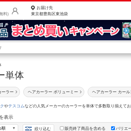
お届け先
無料)
東京都豊島区東池袋
商品をさがす
ランキングからさがす
ネ
体
ラー単体
カテゴリ一覧からさがす
ポ
店
カーラー
ヘアカーラー ボリューミー
ヘアカーラー カール
お
ク
や
テスコム
などの人気メーカーのカーラーを単体で多数取り揃えてお
お客様サポート
を表示
ご利用ガイド
販売終了商品を含める
バリエ
絞り込む