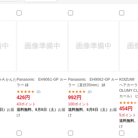
法
よくある質問・お問合せ
I
ご利用規約
E
05-A かんた
Panasonic EH9061-GP カー
Panasonic EH9062-GP カー
KOIZUMI 
ラー 緑
ラー［直径35mm］ 緑
ヘアカーラー
OLUMY 
(2)
(2)
カール） 
426円
992円
43ポイント
100ポイント
454円
（日）
お届
送料無料、
8月8日（土）
お届
送料無料、
8月8日（土）
お届
け
け
5ポイント
送料無料、
け