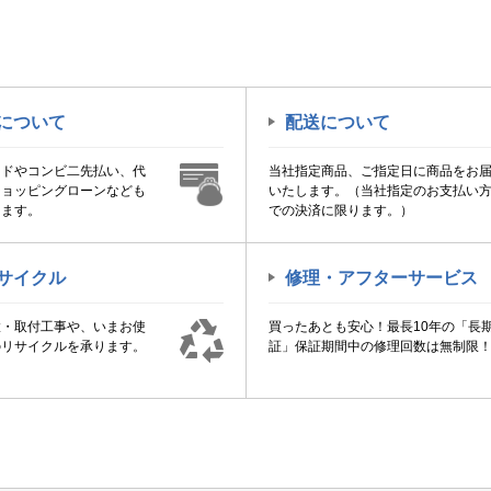
について
配送について
ードやコンビ二先払い、代
当社指定商品、ご指定日に商品をお
ショッピングローンなども
いたします。（当社指定のお支払い
けます。
での決済に限ります。）
サイクル
修理・アフターサービス
置・取付工事や、いまお使
買ったあとも安心！最長10年の「長
のリサイクルを承ります。
証」保証期間中の修理回数は無制限