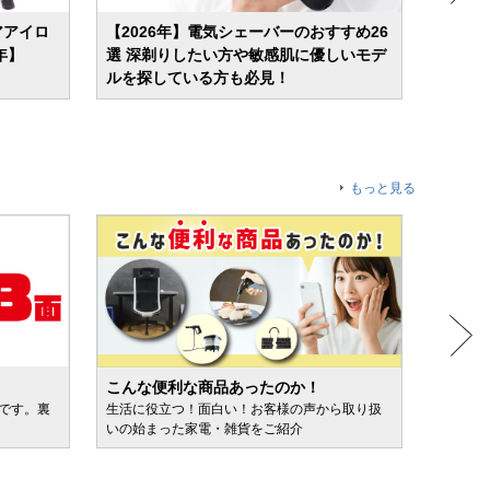
アアイロ
【2026年】電気シェーバーのおすすめ26
美顔器
年】
選 深剃りしたい方や敏感肌に優しいモデ
や毛穴
ルを探している方も必見！
もっと見る
こんな便利な商品あったのか！
人気売
ルです。裏
生活に役立つ！面白い！お客様の声から取り扱
カテゴ
いの始まった家電・雑貨をご紹介
けます