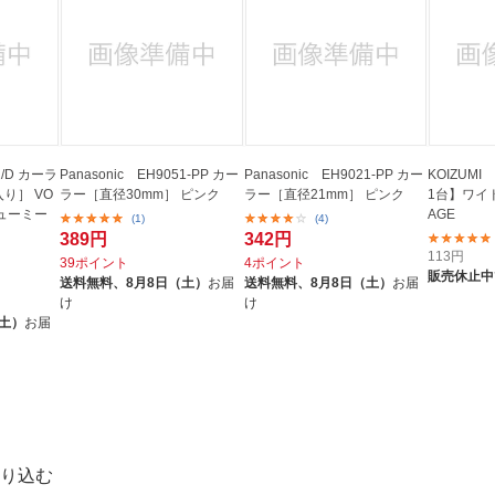
1/D カーラ
Panasonic EH9051-PP カー
Panasonic EH9021-PP カー
KOIZUMI
入り］ VO
ラー［直径30mm］ ピンク
ラー［直径21mm］ ピンク
1台】ワイド
リューミー
AGE
(1)
(4)
389円
342円
113
円
39ポイント
4ポイント
販売休止中
送料無料、
8月8日（土）
お届
送料無料、
8月8日（土）
お届
け
け
（土）
お届
り込む