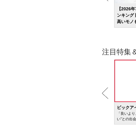
めラン
スマートリングのおすすめ8選 健康管理
【2026
周ケア
も決済もよりスマートに
ンキング
高いモノ
注目特集
BIC WAVE
ビックア
サービ
「どきどき・わくわく」をさまざまなコンテン
「良いより
ツに載せてお届けします
い”との出