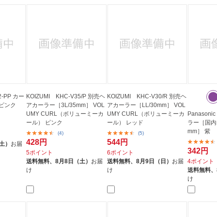
2-PP カー
KOIZUMI KHC-V35/P 別売ヘ
KOIZUMI KHC-V30/R 別売ヘ
 ピンク
アカーラー［3L/35mm］ VOL
アカーラー［LL/30mm］ VOL
UMY CURL（ボリューミーカ
UMY CURL（ボリューミーカ
Panasoni
ール） ピンク
ール） レッド
ラー［国内
mm］ 紫
(4)
(5)
428円
544円
（土）
お届
342円
5ポイント
6ポイント
送料無料、
8月8日（土）
お届
送料無料、
8月9日（日）
お届
4ポイント
け
け
送料無料、
け