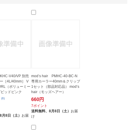
人窓口
R情報
nglish / 中文
KHC-V40/VP 別売
mod’s hair PMHC-40-BC-N
［4L/40mm］ V
専用カーラー40mm＆クリップ
CURL（ボリューミー
1セット（部品対応品） mod’s
ビビッドピンク
hair（モッズヘアー）
(6)
660円
7ポイント
送料無料、
8月8日（土）
お届
8月8日（土）
お届
け