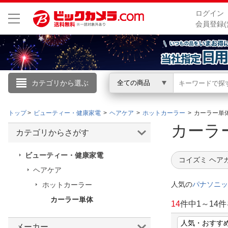
ログイン
会員登録(
カテゴリから選ぶ
全ての商品
こんにちは
トップ
ビューティー・健康家電
ヘアケア
ホットカーラー
カーラー単
ログイン
カー
カテゴリからさがす
新規会員登録
ビューティー・健康家電
コイズミ ヘア
ヘアケア
会員メニュー
人気の
パナソニッ
ホットカーラー
カーラー単体
お買いもの履歴
14
件中
1
～
14
件
閲覧履歴
メーカー