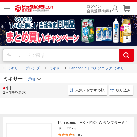
ログイン
会員登録(無料)
ー
ミキサー・ブレンダー
ミキサー
Panasonic｜パナソニック ミキサー
ミキサー
4
件中
ミキサー 小型
スムージー 調理
ミキサー カッター
人気・おすすめ順
絞り込み
1～4
件を表示
Panasonic MX-XP102-W タンブラーミキ
サー ホワイト
(53)