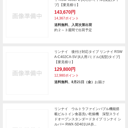
プ] 【要見積り】
143,670円
14,367ポイント
送料無料、入荷次第出荷
約２～３週間で出荷予定
リンナイ 後付け対応タイプ リンナイ RSW
A-C402CA-SV [4人用 /ミドル(浅型)タイプ]
【要見積り】
129,800円
12,980ポイント
送料無料、8月21日（金）
お届け
リンナイ ウルトラファインバブル機能搭
載ビルトイン食器洗い乾燥機 深型スライ
ドオープンスタンダードタイプ リンナイ シ
ルバー RWX-SD401UA [6...