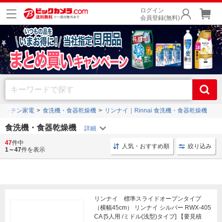
ログイン
会員登録(無料)
キッチン家電
食洗機・食器乾燥機
リンナイ｜Rinnai 食洗機・食器乾燥機
食洗機・食器乾燥機
47
件中
分岐 食器洗い乾燥機専用
分岐水栓 分岐
食器洗い機
人気・おすすめ順
絞り込み
1～47
件を表示
リンナイ 標準スライドオープンタイプ
（横幅45cm） リンナイ シルバー RWX-405
CA [5人用 /ミドル(浅型)タイプ] 【要見積