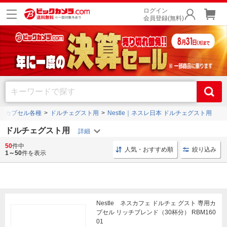
ログイン
会員登録(無料)
ーカプセル各種
ドルチェグスト用
Nestle｜ネスレ日本 ドルチェグスト用
ドルチェグスト用
50
件中
ドルチェグスト ネスレ
ドルチェグスト専用カプセル ネスレ
人気・おすすめ順
絞り込み
1～50
件を表示
Nestle ネスカフェ ドルチェ グスト 専用カ
プセル リッチブレンド（30杯分） RBM160
01