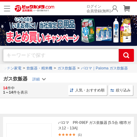
ログイン
会員登録(無料)
キッチン家電
炊飯器・精米機
ガス炊飯器
パロマ｜Paloma ガス炊飯器
ガス炊飯器
14
件中
かまど 専用タイプ
ガス炊飯器 一人前
炊飯器 こがま
人気・おすすめ順
絞り込み
1～14
件を表示
パロマ PR-09EF ガス炊飯器 [5.5合 /都市ガ
ス12・13A]
(1)