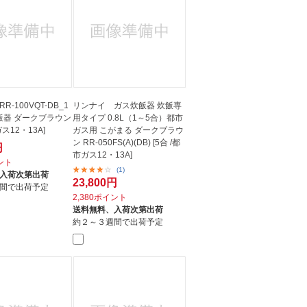
-100VQT-DB_1
リンナイ ガス炊飯器 炊飯専
炊飯器 ダークブラウン
用タイプ 0.8L（1～5合）都市
ガス12・13A]
ガス用 こがまる ダークブラウ
ン RR-050FS(A)(DB) [5合 /都
円
市ガス12・13A]
イント
(1)
入荷次第出荷
23,800円
間で出荷予定
2,380ポイント
送料無料、
入荷次第出荷
約２～３週間で出荷予定