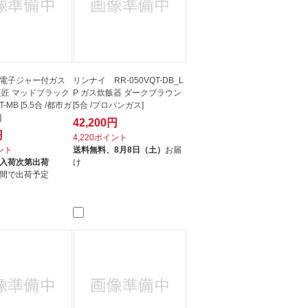
電子ジャー付ガス
リンナイ RR-050VQT-DB_L
火匠 マッドブラック
P ガス炊飯器 ダークブラウン
T-MB [5.5合 /都市ガ
[5合 /プロパンガス]
]
42,200円
円
4,220ポイント
イント
送料無料、
8月8日（土）
お届
入荷次第出荷
け
間で出荷予定