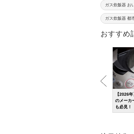
ガス炊飯器 お
ガス炊飯器 都
おすすめ
8選 選
小型冷凍庫のおすすめ15選 家庭向けの省
【2026
でを紹
エネや霜取り不要なモデルも紹介
のメーカ
も必見！