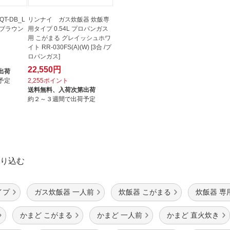
T-DB_L
リンナイ ガス炊飯器 炊飯専
クブラウン
用タイプ 0.54L プロパンガス
用 こがまる グレイッシュホワ
イト RR-030FS(A)(W) [3合 /プ
ロパンガス]
22,550円
出荷
予定
2,255ポイント
送料無料、
入荷次第出荷
約２～３週間で出荷予定
り込む
イプ
ガス炊飯器 一人前
炊飯器 こがまる
炊飯器 専
かまど こがまる
かまど 一人前
かまど 直火炊き