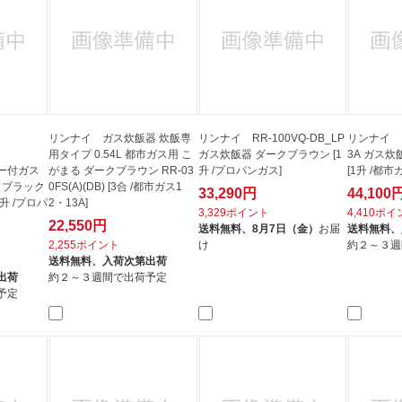
リンナイ ガス炊飯器 炊飯専
リンナイ RR-100VQ-DB_LP
リンナイ RR
用タイプ 0.54L 都市ガス用 こ
ガス炊飯器 ダークブラウン [1
3A ガス
ー付ガス
がまる ダークブラウン RR-03
升 /プロパンガス]
[1升 /都市
ドブラック
0FS(A)(DB) [3合 /都市ガス1
33,290円
44,100
.1升 /プロパ
2・13A]
3,329ポイント
4,410ポ
22,550円
送料無料、
8月7日（金）
お届
送料無料、
2,255ポイント
け
約２～３週
送料無料、
入荷次第出荷
出荷
約２～３週間で出荷予定
予定