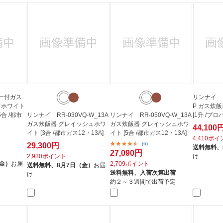
ー付ガス
リンナイ RR
ドホワイト
P ガス炊
.5合 /都市
リンナイ RR-030VQ-W_13A
リンナイ RR-050VQ-W_13A
[1升 /プロ
ガス炊飯器 グレイッシュホワ
ガス炊飯器 グレイッシュホワ
44,100
イト [3合 /都市ガス12・13A]
イト [5合 /都市ガス12・13A]
4,410ポ
(6)
29,300円
送料無料、
27,090円
2,930ポイント
け
（金）
お届
2,709ポイント
送料無料、
8月7日（金）
お届
送料無料、
入荷次第出荷
け
約２～３週間で出荷予定