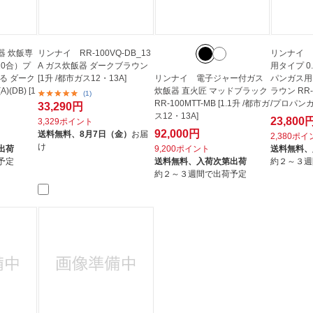
器 炊飯専
リンナイ RR-100VQ-DB_13
リンナイ 
10合）プ
A ガス炊飯器 ダークブラウン
用タイプ 0
る ダーク
[1升 /都市ガス12・13A]
リンナイ 電子ジャー付ガス
パンガス用
)(DB) [1
炊飯器 直火匠 マッドブラック
ラウン RR-0
(1)
RR-100MTT-MB [1.1升 /都市ガ
/プロパンガ
33,290円
ス12・13A]
23,800
3,329ポイント
92,000円
送料無料、
8月7日（金）
お届
2,380ポ
け
出荷
9,200ポイント
送料無料、
予定
送料無料、
入荷次第出荷
約２～３週
約２～３週間で出荷予定