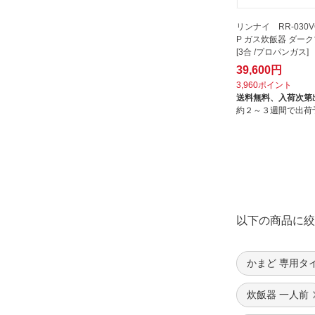
リンナイ RR-030VQ
P ガス炊飯器 ダー
[3合 /プロパンガス]
39,600円
3,960ポイント
送料無料、
入荷次第
約２～３週間で出荷
以下の商品に絞
かまど 専用タ
炊飯器 一人前