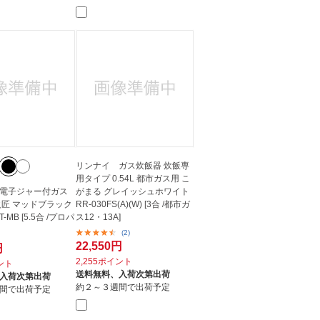
人窓口
R情報
nglish / 中文
リンナイ ガス炊飯器 炊飯専
用タイプ 0.54L 都市ガス用 こ
電子ジャー付ガス
がまる グレイッシュホワイト
火匠 マッドブラック
RR-030FS(A)(W) [3合 /都市ガ
T-MB [5.5合 /プロパ
ス12・13A]
(2)
22,550円
円
2,255ポイント
イント
送料無料、
入荷次第出荷
入荷次第出荷
約２～３週間で出荷予定
間で出荷予定