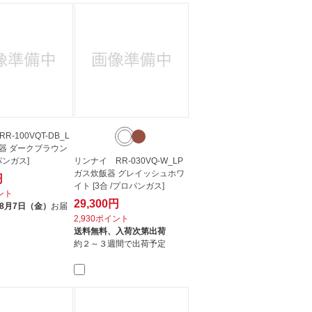
-100VQT-DB_L
飯器 ダークブラウン
パンガス]
リンナイ RR-030VQ-W_LP
ガス炊飯器 グレイッシュホワ
円
イト [3合 /プロパンガス]
イント
29,300円
8月7日（金）
お届
2,930ポイント
送料無料、
入荷次第出荷
約２～３週間で出荷予定