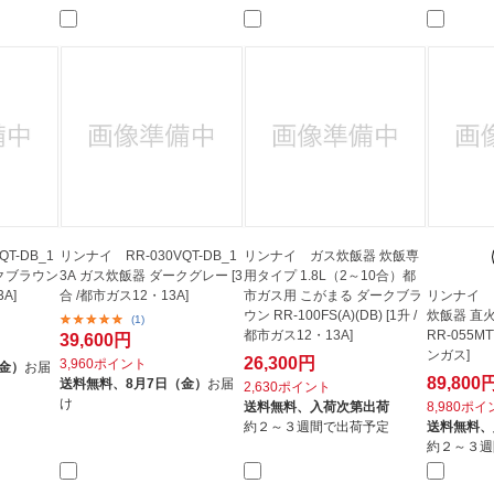
法
よくある質問・お問合せ
I
ご利用規約
E
T-DB_1
リンナイ RR-030VQT-DB_1
リンナイ ガス炊飯器 炊飯専
ークブラウン
3A ガス炊飯器 ダークグレー [3
用タイプ 1.8L（2～10合）都
A]
合 /都市ガス12・13A]
市ガス用 こがまる ダークブラ
リンナイ 
ウン RR-100FS(A)(DB) [1升 /
炊飯器 直
(1)
都市ガス12・13A]
RR-055MT
39,600円
ンガス]
26,300円
3,960ポイント
（金）
お届
89,800
送料無料、
8月7日（金）
お届
2,630ポイント
け
送料無料、
入荷次第出荷
8,980ポ
約２～３週間で出荷予定
送料無料、
約２～３週