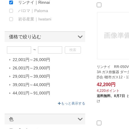
リンナイ｜Rinnai
ほしいもの
パロマ｜Paloma
お知らせ
岩谷産業｜Iwatani
価格で絞り込む
~
22,001円～26,000円
リンナイ RR-050VQ
26,001円～29,000円
3A ガス炊飯器 ダ
29,001円～39,000円
[5合 /都市ガス12・13
42,200円
39,001円～44,000円
4,220ポイント
44,001円～91,000円
送料無料、
8月7日
91,001円～92,000円
け
もっと表示する
色