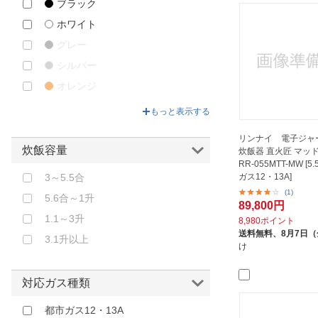
ブラック
ホワイト
グレー
シルバー
オレンジ
ブラウン
もっと表示する
ピンク
リンナイ 電子ジャ
炊飯容量
炊飯器 直火匠 マッ
RR-055MTT-MW [5
ガス12・13A]
3～5.5合
(1)
5.6合～1升
89,800円
1.1～3升
8,980ポイント
送料無料、
8月7日
3.1升以上
け
対応ガス種類
都市ガス12・13A