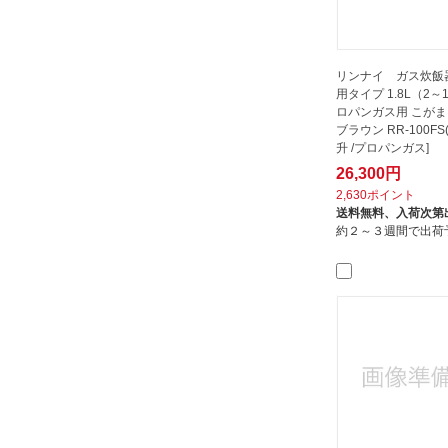
リンナイ ガス炊飯
用タイプ 1.8L（2～
ロパンガス用 こがま
ブラウン RR-100FS(A
升 /プロパンガス]
26,300円
2,630ポイント
送料無料、
入荷次第
約２～３週間で出荷