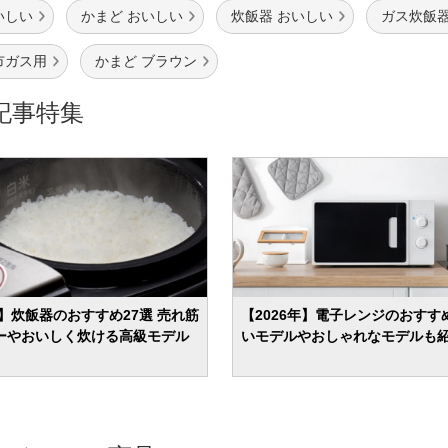
いしい
かまど おいしい
炊飯器 おいしい
ガス炊飯器
市ガス用
かまど ブラウン
記事特集
年】炊飯器のおすすめ27選 売れ筋
【2026年】電子レンジのおすすめ
ーやおいしく炊ける高級モデル
いモデルやおしゃれなモデルも