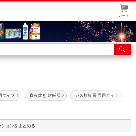
カート
店舗サービス
ット取り置き
イントカードWEB登録
舗情報・店舗一覧
用タイプ
直火炊き 炊飯器
ガス炊飯器 専用タイプ
取り寄せ品入荷状況照会
ーションをまとめる