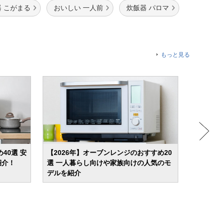
 こがまる
おいしい 一人前
炊飯器 パロマ
もっと見る
40選 安
【2026年】オーブンレンジのおすすめ20
【20
紹介！
選 一人暮らし向けや家族向けの人気のモ
ランキ
デルを紹介
ヒーが