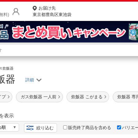
お届け先
無料)
東京都豊島区東池袋
商品をさがす
ランキングからさがす
ネ
ガス炊飯器
炊飯器
カテゴリ一覧からさがす
ポ
店
イプ
ガス炊飯器 一人前
炊飯器 こがまる
炊飯器 専
お
お客様サポート
を表示
販売終了商品を含める
バリエ
絞り込む
ご利用ガイド