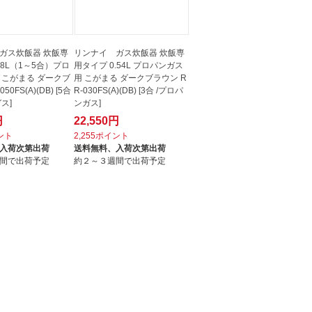
ガス炊飯器 炊飯専
リンナイ ガス炊飯器 炊飯専
.8L（1～5合）プロ
用タイプ 0.54L プロパンガス
 こがまる ダークブ
用 こがまる ダークブラウン R
50FS(A)(DB) [5合
R-030FS(A)(DB) [3合 /プロパ
ス]
ンガス]
円
22,550円
イント
2,255ポイント
入荷次第出荷
送料無料、
入荷次第出荷
間で出荷予定
約２～３週間で出荷予定