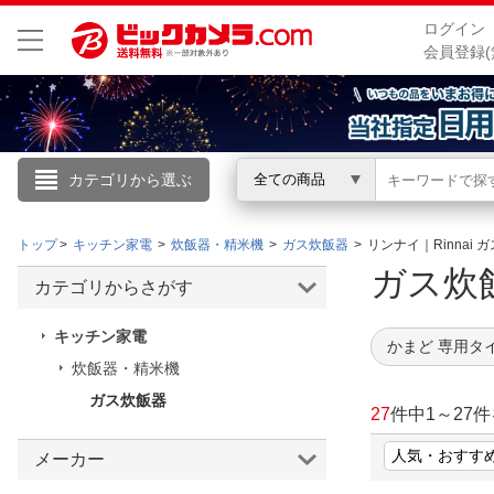
ログイン
会員登録(
カテゴリから選ぶ
全ての商品
こんにちは
トップ
キッチン家電
炊飯器・精米機
ガス炊飯器
リンナイ｜Rinnai 
ログイン
ガス
カテゴリからさがす
新規会員登録
キッチン家電
かまど 専用タ
炊飯器・精米機
会員メニュー
ガス炊飯器
27
件中
1
～
27
件
お買いもの履歴
メーカー
閲覧履歴