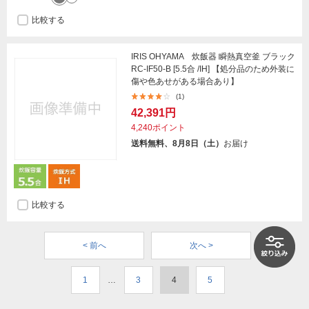
比較する
IRIS OHYAMA 炊飯器 瞬熱真空釜 ブラック
RC-IF50-B [5.5合 /IH] 【処分品のため外装に
傷や色あせがある場合あり】
(1)
42,391円
4,240ポイント
送料無料、8月8日（土）
お届け
比較する
< 前へ
次へ >
1
…
3
4
5