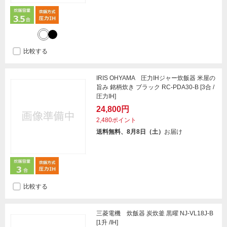
比較する
IRIS OHYAMA 圧力IHジャー炊飯器 米屋の
旨み 銘柄炊き ブラック RC-PDA30-B [3合 /
圧力IH]
24,800円
2,480ポイント
送料無料、8月8日（土）
お届け
比較する
三菱電機 炊飯器 炭炊釜 黒曜 NJ-VL18J-B
[1升 /IH]