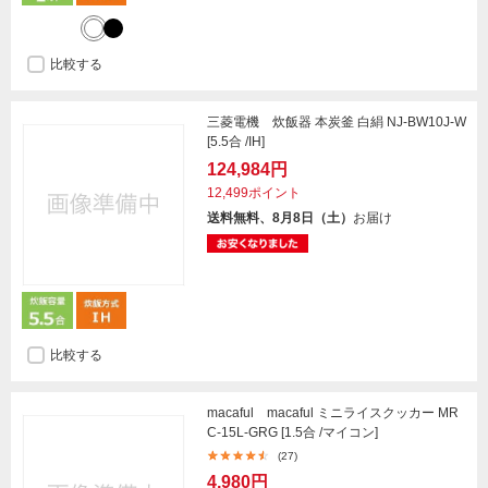
比較する
三菱電機 炊飯器 本炭釜 白絹 NJ-BW10J-W
[5.5合 /IH]
124,984円
12,499ポイント
送料無料、8月8日（土）
お届け
比較する
macaful macaful ミニライスクッカー MR
C-15L-GRG [1.5合 /マイコン]
(27)
4,980円