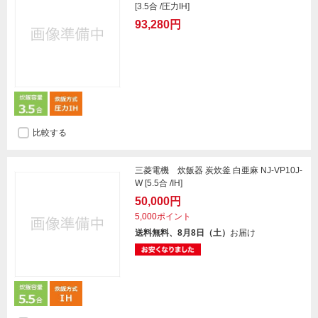
[3.5合 /圧力IH]
93,280円
比較する
三菱電機 炊飯器 炭炊釜 白亜麻 NJ-VP10J-
W [5.5合 /IH]
50,000円
5,000ポイント
送料無料、8月8日（土）
お届け