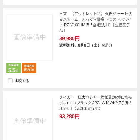
日立 【アウトレット品】 炊飯ジャー 圧力
＆スチーム ふっくら御膳 フロストホワイ
ト RZ-V100HM [5.5合 /圧力IH] 【生産完了
品】
39,980円
送料無料、8月8日（土）
お届け
比較する
タイガー 圧力IHジャー炊飯器(海外仕様モ
デル) モスブラック JPC+W18WKMZ [1升 /
圧力IH] 【店舗限定販売】
93,280円