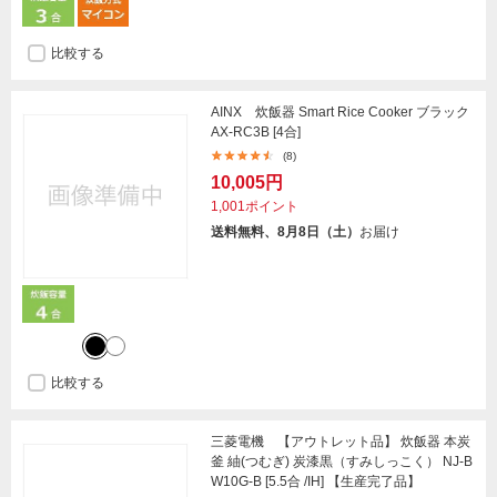
比較する
AINX 炊飯器 Smart Rice Cooker ブラック
AX-RC3B [4合]
(8)
10,005円
1,001ポイント
送料無料、8月8日（土）
お届け
比較する
三菱電機 【アウトレット品】 炊飯器 本炭
釜 紬(つむぎ) 炭漆黒（すみしっこく） NJ-B
W10G-B [5.5合 /IH] 【生産完了品】