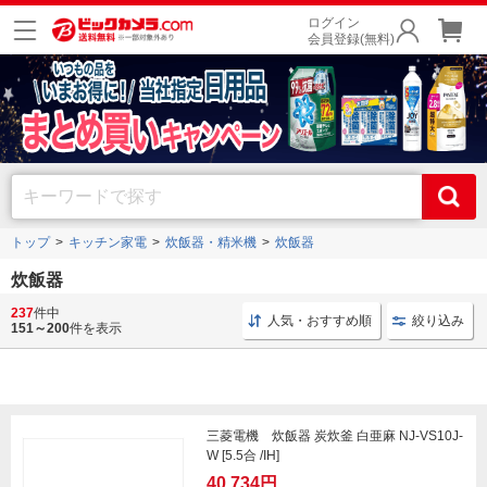
ログイン
会員登録(無料)
トップ
キッチン家電
炊飯器・精米機
炊飯器
炊飯器
237
件中
圧力IH 炊飯器
ジャー炊飯器 IHジャー
炊飯 IH
人気・おすすめ順
絞り込み
151～200
件を表示
三菱電機 炊飯器 炭炊釜 白亜麻 NJ-VS10J-
W [5.5合 /IH]
40,734円