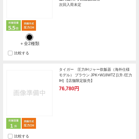
次回入荷未定
＋全2種類
比較する
タイガー 圧力IHジャー炊飯器（海外仕様
モデル） ブラウン JPK+W18WTZ [1升 /圧力
IH] 【店舗限定販売】
76,780円
比較する