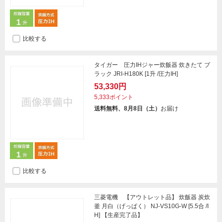
比較する
タイガー 圧力IHジャー炊飯器 炊きたて ブ
ラック JRI-H180K [1升 /圧力IH]
53,330円
5,333ポイント
送料無料、8月8日（土）
お届け
比較する
三菱電機 【アウトレット品】 炊飯器 炭炊
釜 月白（げっぱく） NJ-VS10G-W [5.5合 /I
H] 【生産完了品】