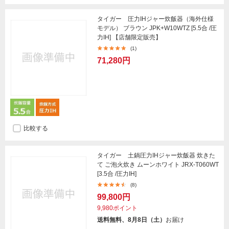
タイガー 圧力IHジャー炊飯器（海外仕様
モデル） ブラウン JPK+W10WTZ [5.5合 /圧
力IH] 【店舗限定販売】
(1)
71,280円
比較する
タイガー 土鍋圧力IHジャー炊飯器 炊きた
て ご泡火炊き ムーンホワイト JRX-T060WT
[3.5合 /圧力IH]
(8)
99,800円
9,980ポイント
送料無料、8月8日（土）
お届け