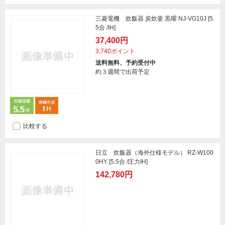
三菱電機 炊飯器 炭炊釜 黒曜 NJ-VG10J [5.
5合 /IH]
37,400円
3,740ポイント
送料無料、予約受付中
約３週間で出荷予定
比較する
日立 炊飯器（海外仕様モデル） RZ-W100
0HY [5.5合 /圧力IH]
142,780円