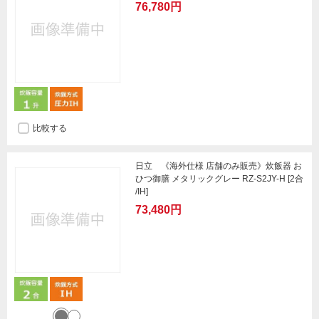
76,780円
比較する
日立 《海外仕様 店舗のみ販売》炊飯器 お
ひつ御膳 メタリックグレー RZ-S2JY-H [2合
/IH]
73,480円