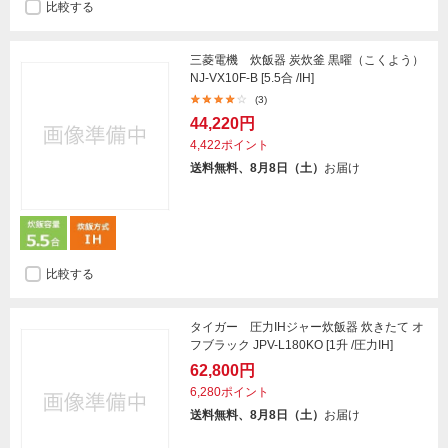
比較する
三菱電機 炊飯器 炭炊釜 黒曜（こくよう）
NJ-VX10F-B [5.5合 /IH]
(3)
44,220円
4,422ポイント
送料無料、8月8日（土）
お届け
比較する
タイガー 圧力IHジャー炊飯器 炊きたて オ
フブラック JPV-L180KO [1升 /圧力IH]
62,800円
6,280ポイント
送料無料、8月8日（土）
お届け