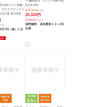
ー 極め炊き ブラック NW-VK1
圧力IHジャー炊飯
8 [1升 /IH]
 グロスブラック J
(2)
 [5.5合 /圧力IH]
25,320円
円
2,532ポイント
送料無料、
店在庫有り 2～3日
イント
出荷
8月7日（金）
お届