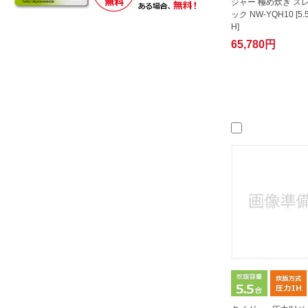
ジャー 極め炊き ス
ック NW-YQH10 [5.
H]
65,780円