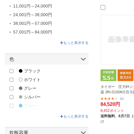
11,001円～24,000円
NEOVE｜ネオーブ
24,001円～38,000円
ORIGINAL BASIC｜オリジナルベ
ーシック
38,001円～57,000円
ORIGINALSELECT｜オリジナル
57,001円～84,000円
セレクト
84,001円～176,000円
もっと表示する
Panasonic｜パナソニック
SHARP｜シャープ
色
siroca｜シロカ
ブラック
T-fal｜ティファール
ホワイト
TAGlabel by amadana｜タグレー
ベル バイ アマダナ
タイガー 圧力IHジ
グレー
器 JRI-S100KO [5.5
THANKO｜サンコー
シルバー
(1)
84,520円
TWINBIRD｜ツインバード
ブルー
8,452ポイント
VERTEX｜ヴァーテックス
グリーン
送料無料、
8月7日
もっと表示する
アズマ｜azuma
け
ベージュ
アナバス｜ANABAS
イエロー
炊飯容量