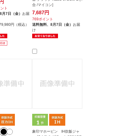
0円
合 /マイコン]
イント
7,687円
8月7日（金）
お届
769ポイント
79,980円（税込）
送料無料、
8月7日（金）
お届
け
象印マホービン IH炊飯ジャ