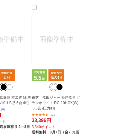
炊飯器 本炭釜 紬 炭
東芝 炊飯ジャー 炎匠炊き グ
0H-B [5.5合 /IH]
ランホワイト RC-10HGX(W)
[5.5合 /圧力IH]
(6)
円
(22)
33,396円
イント
店在庫有り 2～3日
3,340ポイント
送料無料、
8月7日（金）
お届