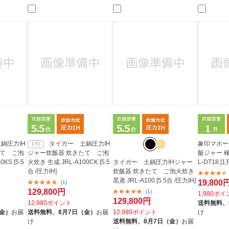
法
よくある質問・お問合せ
I
ご利用規約
E
鍋圧力IH
タイガー 土鍋圧力IH
象印マホー
PR
たて ご泡
ジャー炊飯器 炊きたて ご泡
飯ジャー 極
KS [5.5
火炊き 生成 JRL-A100CK [5.5
タイガー 土鍋圧力IHジャー
L-DT18 [
合 /圧力IH]
炊飯器 炊きたて ご泡火炊き
黒鳶 JRL-A100 [5.5合 /圧力IH]
19,800
(1)
129,800円
(1)
1,980ポ
129,800円
12,980ポイント
送料無料、
（金）
お届
送料無料、
8月7日（金）
お届
12,980ポイント
け
け
送料無料、
8月7日（金）
お届