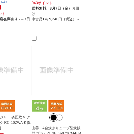
(15)
943ポイント
円
送料無料、
8月7日（金）
お届
イント
け
店在庫有り 2～3日
中古品1点
5,240円（税込）～
ジャー 炎匠炊き グ
RC-10ZWA-K [5.
]
山善 4合炊きキューブ型炊飯
器 ブラック NEJS-072CM-B [4