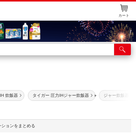
カート
店舗サービス
ット取り置き
イントカードWEB登録
舗情報・店舗一覧
IH 炊飯器
タイガー 圧力IHジャー炊飯器
ジャー炊飯器 圧
取り寄せ品入荷状況照会
ーションをまとめる