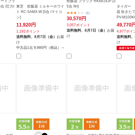
レートブラ
炊飯器 ブラック RK8818JP [3.
5合 /圧力I
東芝 炊飯器 ミルキーホワイ
5合 /IH]
タイガー 
ト RC-5AMX-W [3合 /マイコ
器 炊きたて
(1)
ン]
PV-M100KG
30,570円
11,920円
49,770
3,057ポイント
送料無料、
8月7日（金）
お届
1,192ポイント
4,977ポ
け
送料無料、
8月7日（金）
お届
送料無料、
け
け
中古品1点
9,980円（税込）～