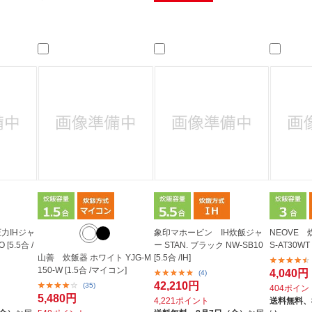
力IHジャ
象印マホービン IH炊飯ジャ
NEOVE 
[5.5合 /
ー STAN. ブラック NW-SB10
S-AT30WT
山善 炊飯器 ホワイト YJG-M
[5.5合 /IH]
150-W [1.5合 /マイコン]
4,040円
(4)
42,210円
(35)
404ポイン
5,480円
4,221ポイント
送料無料、