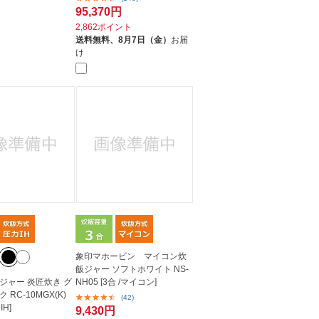
95,370円
2,862ポイント
送料無料、
8月7日（金）
お届
け
象印マホービン マイコン炊
飯ジャー ソフトホワイト NS-
ジャー 炎匠炊き グ
NH05 [3合 /マイコン]
RC-10MGX(K)
(42)
IH]
9,430円