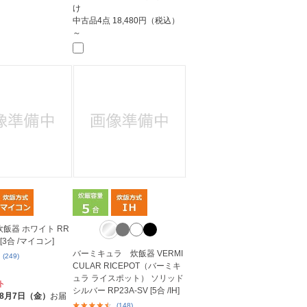
け
中古品4点
18,480円（税込）
～
炊飯器 ホワイト RR
 [3合 /マイコン]
バーミキュラ 炊飯器 VERMI
(249)
CULAR RICEPOT（バーミキ
ュラ ライスポット） ソリッド
ト
シルバー RP23A-SV [5合 /IH]
8月7日（金）
お届
(148)