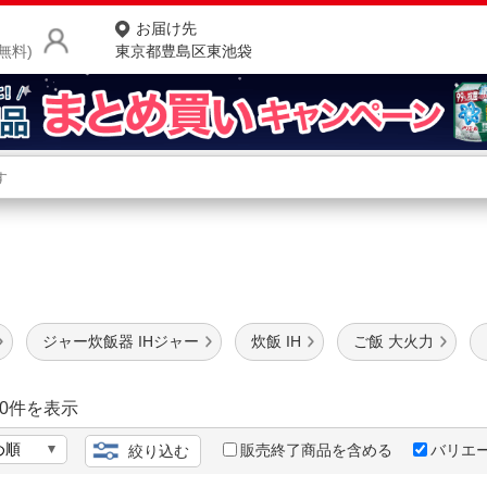
お届け先
無料)
東京都豊島区東池袋
商品をさがす
ランキングからさがす
ネ
器
カテゴリ一覧からさがす
ポ
店
ジャー炊飯器 IHジャー
炊飯 IH
ご飯 大火力
お
お客様サポート
0
件を表示
販売終了商品を含める
バリエ
絞り込む
ご利用ガイド