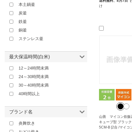
送料無料、
8月7日
本土鍋釜
バーミキュラ｜Vermicular
け
炭釜
ヒロコーポレーション｜HIRO
CORPORATION
鉄釜
ビックアイデア｜BicIDEA
銅釜
ピーナッツ・クラブ｜Peanuts
ステンレス釜
Club
ファミリー・ライフ｜Family-life
最大保温時間(白米)
ベルソス｜VERSOS
12～24時間未満
マクロス｜macros
24～30時間未満
三菱電機
30～40時間未満
三菱電機｜Mitsubishi Electric
40時間以上
和平フレイズ｜Wahei Freiz
山善｜YAMAZEN
新津興器｜Niitsu Kouki
ブランド名
山善 マイコン炊飯器
日立｜HITACHI
キューブ型 ブラック N
炎舞炊き
5CM-B [2合 /マイコ
東芝｜TOSHIBA
おどり炊き