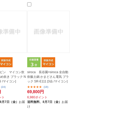
人窓口
R情報
nglish / 中文
ビン マイコン炊
siroca 長谷園×siroca 全自動
め炊き ブラック N
炊飯土鍋 かまどさん電気 ブラ
1升 /マイコン]
ック SR-E111 [3合 /マイコン]
(24)
(18)
円
69,800円
イント
6,980ポイント
8月7日（金）
お届
送料無料、
8月7日（金）
お届
け