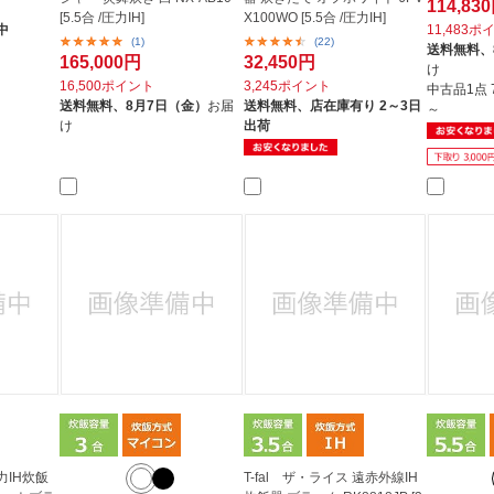
114,83
[5.5合 /圧力IH]
X100WO [5.5合 /圧力IH]
中
11,483ポ
(1)
(22)
送料無料、
165,000円
32,450円
け
16,500ポイント
3,245ポイント
中古品1点
送料無料、
8月7日（金）
お届
送料無料、
店在庫有り 2～3日
～
け
出荷
IH炊飯
T-fal ザ・ライス 遠赤外線IH