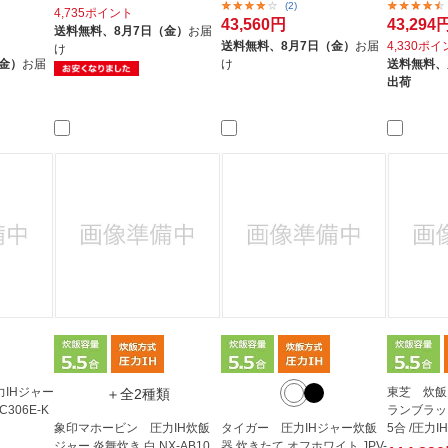
(2)
4,735ポイント
43,560円
43,294
送料無料、
8月7日（金）
お届
送料無料、
8月7日（金）
お届
4,330ポ
け
（金）
お届
け
送料無料、
出荷
圧力IHジャー
東芝 炊飯
＋全2種類
306E-K
ランブラック 
象印マホービン 圧力IH炊飯
タイガー 圧力IHジャー炊飯
5合 /圧力IH
ジャー 炎舞炊き 白 NX-AB10
器 炊きたて オフホワイト JPV-