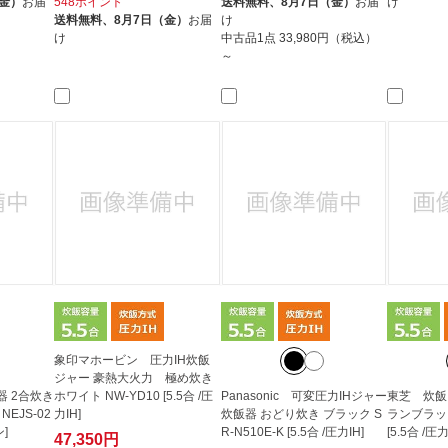
（金）
お届
548ポイント
送料無料、
8月7日（金）
お届
け
送料無料、
8月7日（金）
お届
け
け
中古品1点
33,980円（税込）
～
象印マホービン 圧力IH炊飯
ジャー 豪熱大火力 極め炊き
 2合炊き
ホワイト NW-YD10 [5.5合 /圧
Panasonic 可変圧力IHジャー
東芝 炊飯
EJS-02
力IH]
炊飯器 おどり炊き ブラック S
ランブラック 
ン]
R-N510E-K [5.5合 /圧力IH]
[5.5合 /圧力
47,350円