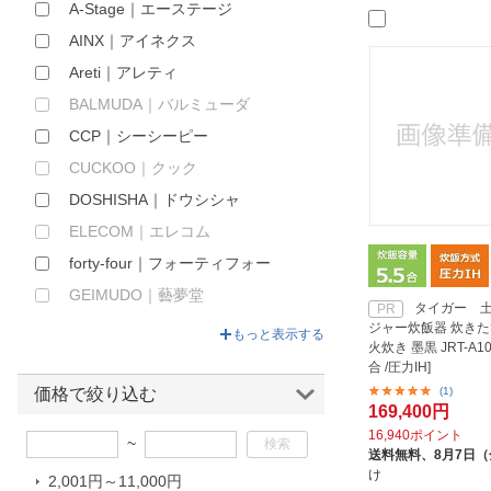
A-Stage｜エーステージ
ほしいもの
AINX｜アイネクス
お知らせ
Areti｜アレティ
BALMUDA｜バルミューダ
CCP｜シーシーピー
CUCKOO｜クック
DOSHISHA｜ドウシシャ
ELECOM｜エレコム
forty-four｜フォーティフォー
GEIMUDO｜藝夢堂
タイガー 土
PR
GREEN HOUSE｜グリーンハウス
ジャー炊飯器 炊き
もっと表示する
火炊き 墨黒 JRT-A100
IRIS OHYAMA｜アイリスオーヤマ
合 /圧力IH]
JPN｜ジェイピーエヌ
価格で絞り込む
(1)
169,400円
KOIZUMI｜コイズミ
16,940ポイント
~
LADONNA｜ラドンナ
送料無料、
8月7日
け
2,001円～11,000円
macaful｜マカフル