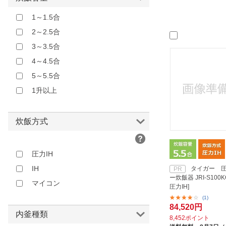
アピックス｜APIX
ゴールド
1～1.5合
イーバランス｜E-BALANCE
オレンジ
2～2.5合
ウィナーズ｜Winner’s
ブラウン
3～3.5合
エスキュービズムエレクトリック
レッド
4～4.5合
｜S-cubism
ピンク
5～5.5合
オーム電機｜OHM ELECTRIC
パープル
1升以上
カイホウ｜KAIHOU
その他
クマザキエイム｜KUMAZAKI AIM
ソウイジャパン｜SOUYI
炊飯方式
タイガー｜TIGER
タイガー魔法瓶
圧力IH
ダイアモンドヘッド｜Diamond
IH
タイガー 圧
PR
Head
ー炊飯器 JRI-S100KO 
マイコン
圧力IH]
ドリテック｜dretec
(1)
ハイアール｜Haier
84,520円
内釜種類
8,452ポイント
ハヌ｜HANU