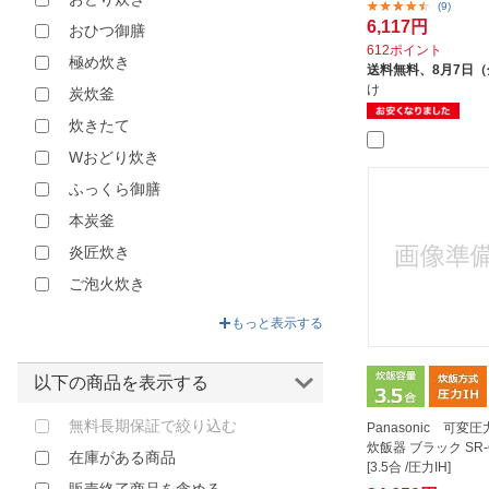
(9)
神明きっちん｜SHINMEI
6,117円
おひつ御膳
象印マホービン｜ZOJIRUSHI
612ポイント
極め炊き
送料無料、
8月7日
け
炭炊釜
炊きたて
Wおどり炊き
ふっくら御膳
本炭釜
炎匠炊き
ご泡火炊き
もっと表示する
以下の商品を表示する
無料長期保証で絞り込む
Panasonic 可変
炊飯器 ブラック SR-C
在庫がある商品
[3.5合 /圧力IH]