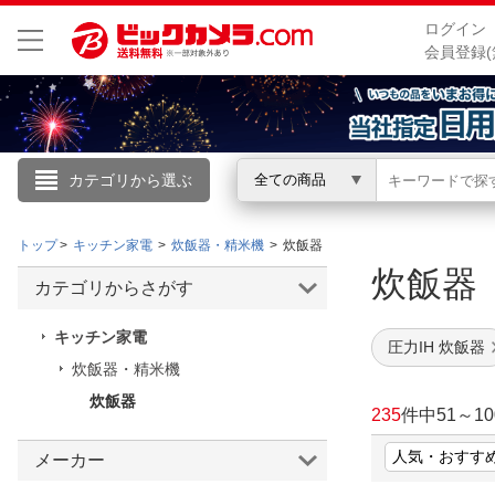
ログイン
会員登録(
カテゴリから選ぶ
全ての商品
こんにちは
トップ
キッチン家電
炊飯器・精米機
炊飯器
ログイン
炊飯
カテゴリからさがす
新規会員登録
キッチン家電
圧力IH 炊飯器
炊飯器・精米機
会員メニュー
炊飯器
235
件中
51
～
10
お買いもの履歴
メーカー
閲覧履歴