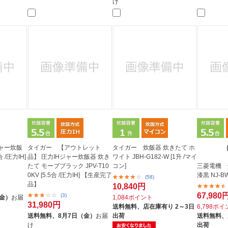
け
ャー炊飯
タイガー 【アウトレット
タイガー 炊飯器 炊きたて ホ
合 /圧力IH]
品】 圧力IHジャー炊飯器 炊き
ワイト JBH-G182-W [1升 /マイ
たて モーブブラック JPV-T10
コン]
三菱電機 
0KV [5.5合 /圧力IH] 【生産完了
漆黒 NJ-BW1
(58)
品】
10,840円
67,980
(3)
（金）
お届
1,084ポイント
31,980円
送料無料、
店在庫有り 2～3日
6,798ポ
送料無料、
8月7日（金）
お届
出荷
送料無料、
け
出荷