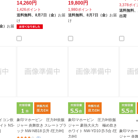
14,260円
19,800円
3,378ポ
1,426ポイント
1,980ポイント
送料無料、
送料無料、
8月7日（金）
お届
送料無料、
8月7日（金）
お届
出荷
け
け
（金）
お届
イコン炊
象印マホービン 圧力IH炊飯
象印マホービン 圧力IH炊飯
ト NS-
ジャー 炎舞炊き スレートブラ
ジャー 豪熱大火力 極め炊き
]
ック NW-NB18 [1升 /圧力IH]
ホワイト NW-YD10 [5.5合 /圧
象印マホー
力IH]
ジャー 炎舞炊
(1)