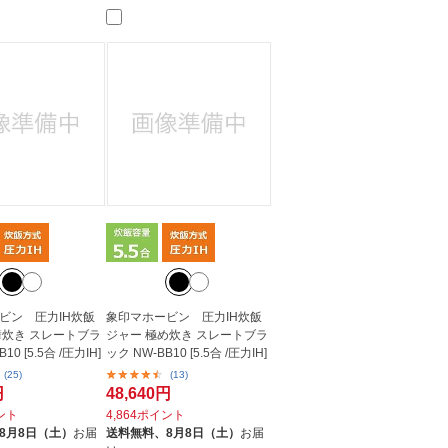
人窓口
R情報
nglish / 中文
ビン 圧力IH炊飯
象印マホービン 圧力IH炊飯
舞炊き スレートブラ
ジャー 極め炊き スレートブラ
10 [5.5合 /圧力IH]
ック NW-BB10 [5.5合 /圧力IH]
(25)
(13)
円
48,640円
イント
4,864ポイント
8月8日（土）
お届
送料無料、
8月8日（土）
お届