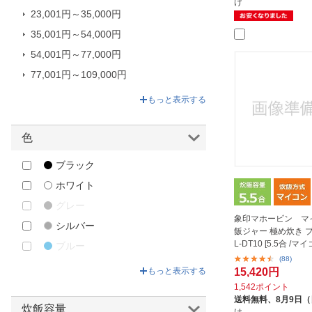
け
23,001円～35,000円
macaful｜マカフル
35,001円～54,000円
NEOVE｜ネオーブ
54,001円～77,000円
ORIGINAL BASIC｜オリジナルベ
ーシック
77,001円～109,000円
ORIGINALSELECT｜オリジナル
109,001円～176,000円
もっと表示する
セレクト
Panasonic｜パナソニック
色
SHARP｜シャープ
ブラック
siroca｜シロカ
ホワイト
T-fal｜ティファール
グレー
TAGlabel by amadana｜タグレー
象印マホービン マ
ベル バイ アマダナ
シルバー
飯ジャー 極め炊き ブ
THANKO｜サンコー
L-DT10 [5.5合 /マイ
ブルー
(88)
TWINBIRD｜ツインバード
グリーン
15,420円
もっと表示する
VERTEX｜ヴァーテックス
ベージュ
1,542ポイント
送料無料、
8月9日
アズマ｜azuma
イエロー
炊飯容量
け