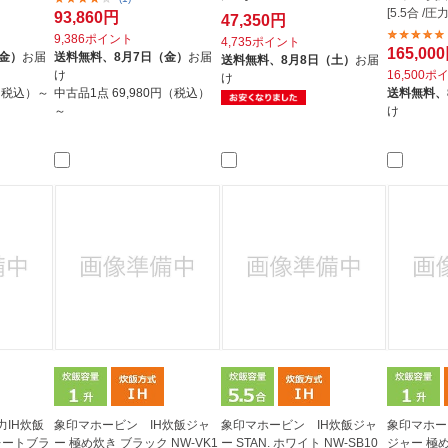
[5.5合 /圧力
93,860円
47,350円
9,386ポイント
4,735ポイント
165,00
（金）
お届
送料無料、
8月7日（金）
お届
送料無料、
8月8日（土）
お届
け
16,500ポ
け
円（税込）～
中古品1点
69,980円（税込）
送料無料、
～
け
IH炊飯
象印マホービン IH炊飯ジャ
象印マホービン IH炊飯ジャ
象印マホー
レートブラ
ー 極め炊き ブラック NW-VK1
ー STAN. ホワイト NW-SB10
ジャー 極