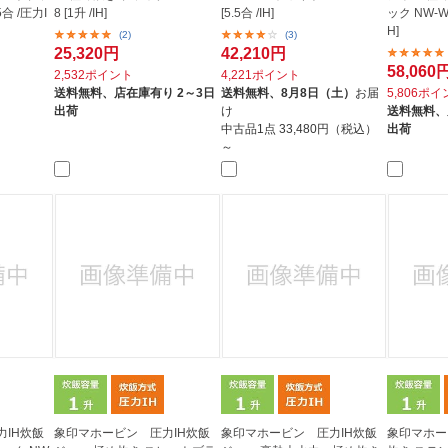
5合 /圧力I
8 [1升 /IH]
[5.5合 /IH]
ック NW-WB
H]
(2)
(3)
25,320円
42,210円
58,060
2,532ポイント
4,221ポイント
送料無料、
店在庫有り 2～3日
送料無料、
8月8日（土）
お届
5,806ポ
出荷
け
送料無料、
中古品1点
33,480円（税込）
出荷
～
IH炊飯
象印マホービン 圧力IH炊飯
象印マホービン 圧力IH炊飯
象印マホー