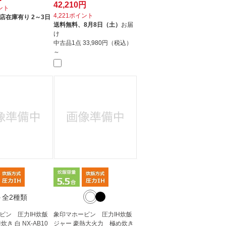
42,210円
イント
4,221ポイント
店在庫有り 2～3日
送料無料、
8月8日（土）
お届
け
中古品1点
33,980円（税込）
～
＋全2種類
ビン 圧力IH炊飯
象印マホービン 圧力IH炊飯
き 白 NX-AB10
ジャー 豪熱大火力 極め炊き