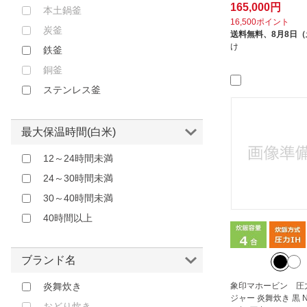
165,000円
本土鍋釜
ハヌ｜HANU
16,500ポイント
炭釜
バーミキュラ｜Vermicular
送料無料、
8月8日
け
鉄釜
ヒロコーポレーション｜HIRO
CORPORATION
銅釜
ビックアイデア｜BicIDEA
ステンレス釜
ピーナッツ・クラブ｜Peanuts
Club
最大保温時間(白米)
ファミリー・ライフ｜Family-life
12～24時間未満
ベルソス｜VERSOS
24～30時間未満
マクロス｜macros
30～40時間未満
三菱電機
40時間以上
三菱電機｜Mitsubishi Electric
和平フレイズ｜Wahei Freiz
山善｜YAMAZEN
ブランド名
新津興器｜Niitsu Kouki
象印マホービン 圧力
炎舞炊き
日立｜HITACHI
ジャー 炎舞炊き 黒 N
おどり炊き