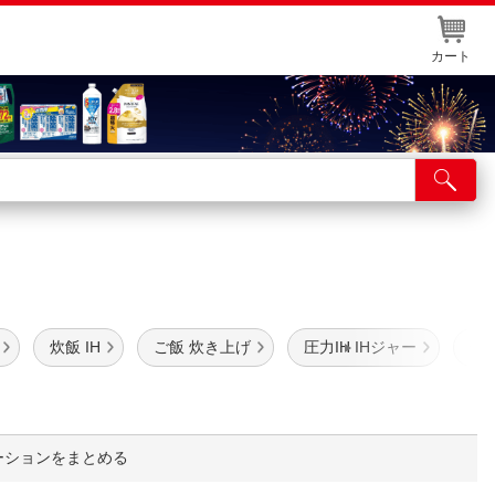
カート
店舗サービス
ット取り置き
イントカードWEB登録
舗情報・店舗一覧
炊飯 IH
ご飯 炊き上げ
圧力IH IHジャー
炊飯
取り寄せ品入荷状況照会
ーションをまとめる