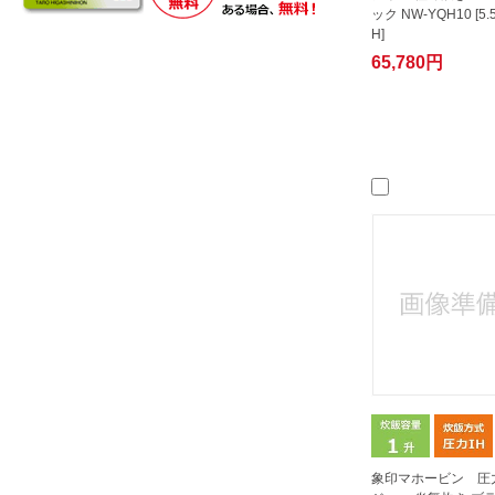
ック NW-YQH10 [5.
H]
65,780円
象印マホービン 圧力