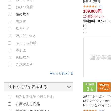
[4合 /圧力IH]
東芝｜TOSHIBA
おひつ御膳
(5)
神明きっちん｜SHINMEI
109,800円
極め炊き
10,980ポイント
送料無料、
8月7日
炭炊釜
け
炊きたて
Wおどり炊き
ふっくら御膳
本炭釜
炎匠炊き
ご泡火炊き
もっと表示する
以下の商品を表示する
無料長期保証で絞り込む
象印マホービン マ
飯ジャー ソフトホワイ
在庫がある商品
NH05 [3合 /マイコン
(42)