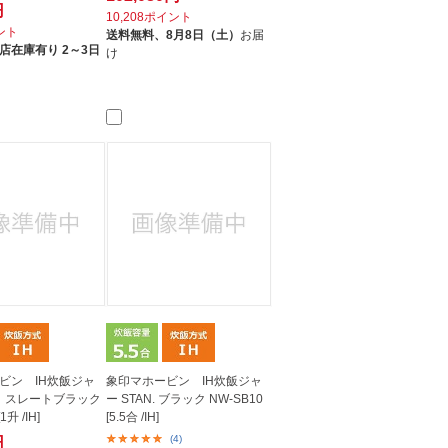
円
10,208ポイント
イント
送料無料、
8月8日（土）
お届
店在庫有り 2～3日
け
ビン IH炊飯ジャ
象印マホービン IH炊飯ジャ
き スレートブラック
ー STAN. ブラック NW-SB10
1升 /IH]
[5.5合 /IH]
(4)
円