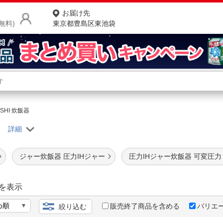
お届け先
無料)
東京都豊島区東池袋
商品をさがす
ランキングからさがす
ネ
SHI 炊飯器
器
カテゴリ一覧からさがす
ポ
店
ジャー炊飯器 圧力IHジャー
圧力IHジャー炊飯器 可変圧力
お
お客様サポート
を表示
販売終了商品を含める
バリエ
絞り込む
ご利用ガイド