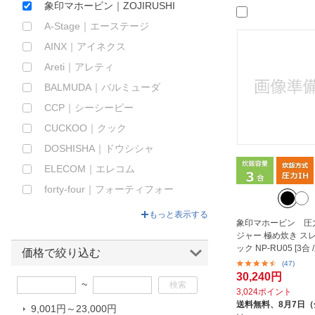
象印マホービン｜ZOJIRUSHI
ほしいもの
A-Stage｜エーステージ
お知らせ
AINX｜アイネクス
Areti｜アレティ
BALMUDA｜バルミューダ
CCP｜シーシーピー
CUCKOO｜クック
DOSHISHA｜ドウシシャ
ELECOM｜エレコム
forty-four｜フォーティフォー
GEIMUDO｜藝夢堂
もっと表示する
象印マホービン 圧力
GREEN HOUSE｜グリーンハウス
ジャー 極め炊き ス
ック NP-RU05 [3合 
IRIS OHYAMA｜アイリスオーヤマ
価格で絞り込む
(47)
JPN｜ジェイピーエヌ
30,240円
~
KOIZUMI｜コイズミ
3,024ポイント
送料無料、
8月7日
9,001円～23,000円
LADONNA｜ラドンナ