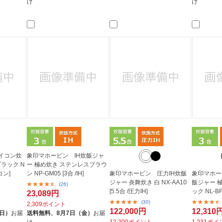
け
け
イコン炊
象印マホービン IH炊飯ジャ
ラック N
ー 極め炊き ステンレスブラウ
コン]
ン NP-GM05 [3合 /IH]
象印マホービン 圧力IH炊飯
象印マホー
ジャー 炎舞炊き 白 NX-AA10
飯ジャー 
(26)
[5.5合 /圧力IH]
ック NL-BF
23,089円
(30)
2,309ポイント
122,000円
12,310
（日）
お届
送料無料、
8月7日（金）
お届
け
12,200ポイント
1,231ポ