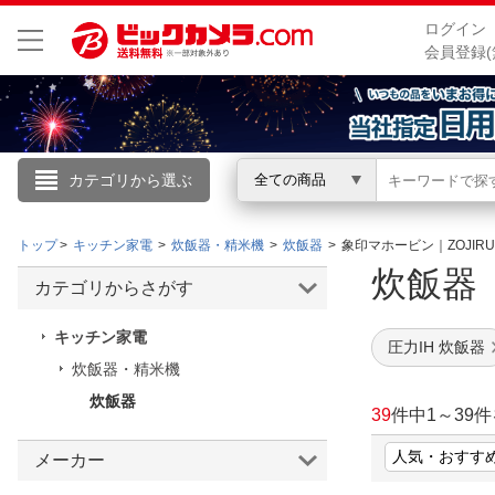
ログイン
会員登録(
カテゴリから選ぶ
全ての商品
こんにちは
トップ
キッチン家電
炊飯器・精米機
炊飯器
象印マホービン｜ZOJIRU
ログイン
炊飯
カテゴリからさがす
新規会員登録
キッチン家電
圧力IH 炊飯器
炊飯器・精米機
会員メニュー
炊飯器
39
件中
1
～
39
件
お買いもの履歴
メーカー
閲覧履歴