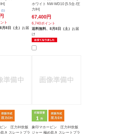
IH]
ホワイト NW-WD10 [5.5合 /圧
力IH]
(1)
0円
67,400円
イント
6,740ポイント
8月8日（土）
お届
送料無料、
8月8日（土）
お届
け
ビン 圧力IH炊飯
象印マホービン 圧力IH炊飯
め炊き スレートブラ
ジャー 極め炊き スレートブラ