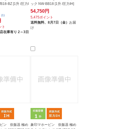
18-BZ [1升 /圧力I
ック NW-BB18 [1升 /圧力IH]
54,750円
(1)
5,475ポイント
円
送料無料、
8月7日（金）
お届
イント
け
店在庫有り 2～3日
ビン 炊飯器 極め
象印マホービン 炊飯器 極め