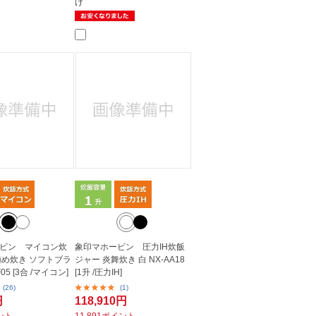
け
ビン マイコン炊
象印マホービン 圧力IH炊飯
極め炊き ソフトブラ
ジャー 炎舞炊き 白 NX-AA18
05 [3合 /マイコン]
[1升 /圧力IH]
(26)
(1)
円
118,910円
イント
11,891ポイント