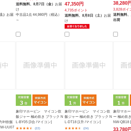
38,280
47,350円
送料無料、
8月7日（金）
お届
け
3,828ポ
4,735ポイント
（土）
お届
中古品1点
44,980円（税込）
送料無料、
送料無料、
8月8日（土）
お届
～
出荷
け
象印マホービン マイコン炊
象印マホービン マイコン炊
象印マホー
飯ジャー 極め炊き ブラック N
飯ジャー 極め炊き ブラック N
ー 極め炊
IH炊飯
L-BY05 [3合 /マイコン]
L-DT18 [1升 /マイコン]
NW-QB18 [
W-UU07
(22)
(24)
33,780