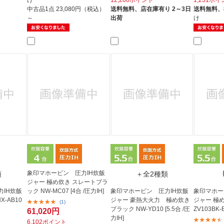
中古品1点
23,080円（税込）
送料無料、
店在庫有り 2～3日
送料無料、
～
出荷
け
象印マホービン 圧力IH炊飯
類
＋全2種類
ジャー 極め炊き スレートブラ
IH炊飯
ック NW-MC07 [4合 /圧力IH]
象印マホービン 圧力IH炊飯
象印マホー
X-AB10
ジャー 豪熱大火力 極め炊き
ジャー 極め
(1)
ブラック NW-YD10 [5.5合 /圧
ZV103BK-B
61,020円
力IH]
6,102ポイント