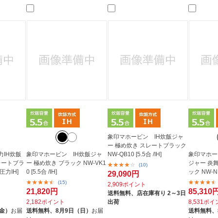
法
よくある質問・お問合せ
I
ご利用規約
E
象印マホービン IH炊飯ジャ
ー 極め炊き スレートブラック
IH炊飯
象印マホービン IH炊飯ジャ
NW-QB10 [5.5合 /IH]
象印マホー
レートブラ
ー 極め炊き ブラック NW-VK1
ジャー 炎
(10)
/圧力IH]
0 [5.5合 /IH]
ック NW-NB
29,090円
(15)
2,909ポイント
21,820円
85,310
送料無料、
店在庫有り 2～3日
2,182ポイント
出荷
8,531ポ
（金）
お届
送料無料、
8月9日（日）
お届
送料無料、