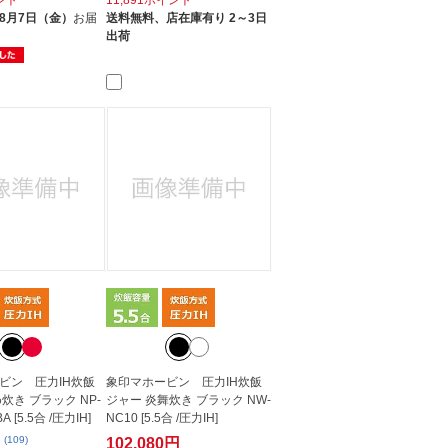
8月7日（金）
お届
送料無料、
店在庫有り 2～3日
出荷
ビン 圧力IH炊飯
象印マホービン 圧力IH炊飯
炊き ブラック NP-
ジャー 炎舞炊き ブラック NW-
A [5.5合 /圧力IH]
NC10 [5.5合 /圧力IH]
(109)
102,080円