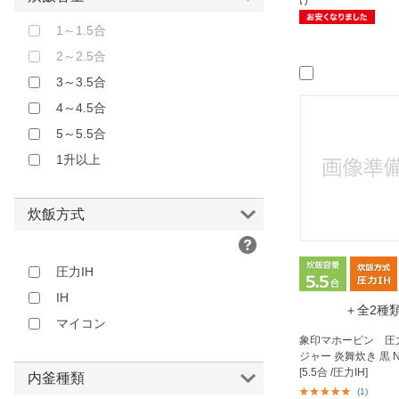
アナバス｜ANABAS
ゴールド
1～1.5合
アピックス｜APIX
オレンジ
2～2.5合
イーバランス｜E-BALANCE
ブラウン
3～3.5合
ウィナーズ｜Winner’s
レッド
4～4.5合
エスキュービズムエレクトリック
ピンク
5～5.5合
｜S-cubism
パープル
1升以上
オーム電機｜OHM ELECTRIC
その他
カイホウ｜KAIHOU
クマザキエイム｜KUMAZAKI AIM
炊飯方式
ソウイジャパン｜SOUYI
タイガー｜TIGER
圧力IH
タイガー魔法瓶
IH
＋全2種
ダイアモンドヘッド｜Diamond
マイコン
Head
象印マホービン 圧力
ジャー 炎舞炊き 黒 N
ドリテック｜dretec
[5.5合 /圧力IH]
内釜種類
ハイアール｜Haier
(1)