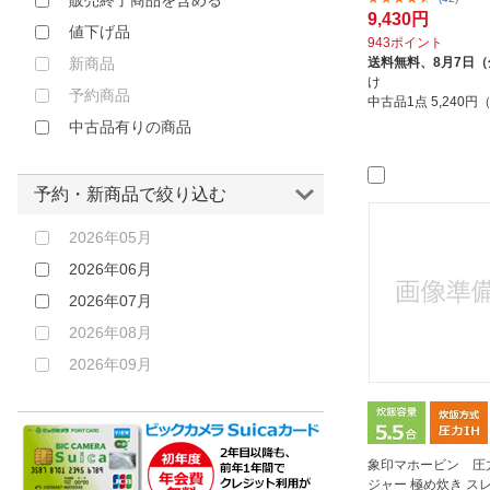
販売終了商品を含める
9,430円
値下げ品
943ポイント
新商品
送料無料、
8月7日
け
予約商品
中古品1点
5,240
中古品有りの商品
予約・新商品で絞り込む
2026年05月
2026年06月
2026年07月
2026年08月
2026年09月
象印マホービン 圧力
ジャー 極め炊き ス