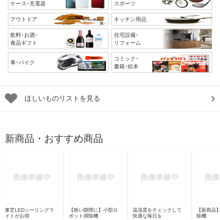
ケース･充電器
スポーツ
アウトドア
キッチン用品
飲料･お酒･
住宅設備･
食品ギフト
リフォーム
コミック･
車･バイク
書籍･絵本
ほしいものリストを見る
新商品・おすすめ商品
東芝LEDシーリングラ
【狭い隙間に】小型ロ
温湿度をチェックして
【新商品
イトがお得
ボット掃除機
快適な毎日を
除機