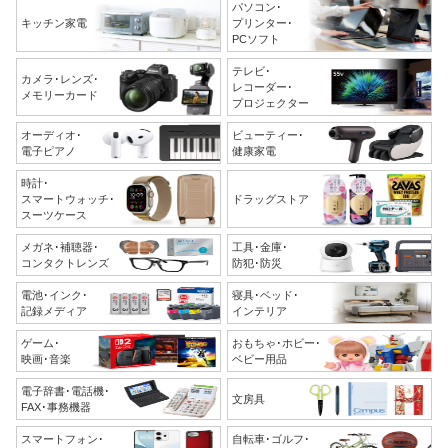
パソコン･
キッチン家電
プリンター･
PCソフト
テレビ･
カメラ･レンズ･
レコーダー･
メモリーカード
プロジェクター
オーディオ･
ビューティー･
電子ピアノ
健康家電
時計･
スマートウォッチ･
ドラッグストア
スーツケース
メガネ･補聴器･
工具･金庫･
コンタクトレンズ
防犯･防災
電池･インク･
寝具･ベッド･
記録メディア
インテリア
ゲーム･
おもちゃ･ホビー･
映画･音楽
ベビー用品
電子辞書･電話機･
文房具
FAX･事務機器
スマートフォン･
自転車･ゴルフ･