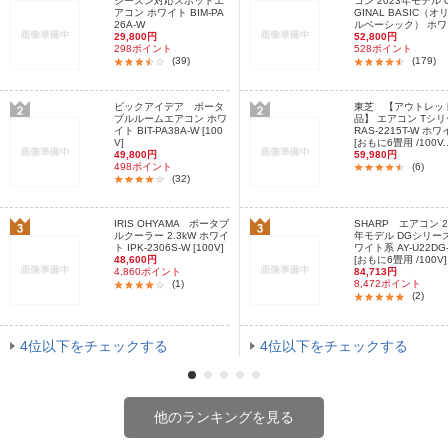
シーズン対応スポットエ
コン 2023年モデル O
アコン ホワイト BIM-PA
GINAL BASIC（オ
26A-W
ルベーシック） ホワイ
29,800円
52,800円
298ポイント
528ポイント
(39)
(179)
ビックアイデア ポータ
東芝 【アウトレッ
ブルルームエアコン ホワ
品】 エアコン Tシ
イト BIT-PA38A-W [100
RAS-2215T-W ホ
V]
[おもに6畳用 /100V..
49,800円
59,980円
498ポイント
(6)
(32)
IRIS OHYAMA ポータブ
SHARP エアコン 2
ルクーラー 2.3kW ホワイ
年モデル DGシリーズ
ト IPK-2306S-W [100V]
ワイト系 AY-U22DG
48,600円
[おもに6畳用 /100V]
4,860ポイント
84,713円
(1)
8,472ポイント
(2)
4位以下をチェックする
4位以下をチェックする
他のランキングを見る