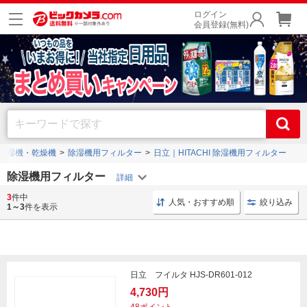
ログイン
会員登録(無料)
除湿機・乾燥機
除湿機用フィルター
日立｜HITACHI 除湿機用フィルター
除湿機用フィルター
3
件中
空気清浄フィルター 三菱電機
集塵フィルター 花粉対策
人気・おすすめ順
絞り込み
1～3
件を表示
日立 フイルタ HJS-DR601-012
4,730円