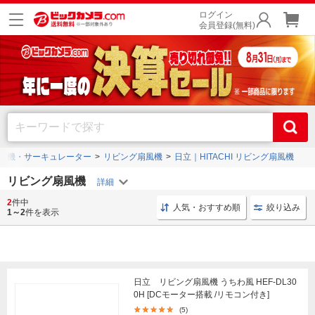
ログイン
会員登録(無料)
風機・サーキュレーター
リビング扇風機
日立｜HITACHI リビング扇風機
リビング扇風機
2
件中
サーキュレーター 熱中症対策
首振り リビング
リモ
人気・おすすめ順
絞り込み
1～2
件を表示
日立 リビング扇風機 うちわ風 HEF-DL30
0H [DCモーター搭載 /リモコン付き]
(5)