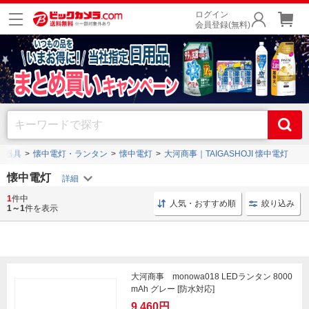
ログイン
会員登録(無料)
明器具
懐中電灯・ランタン
懐中電灯
大河商事｜TAIGASHOJI 懐中電灯
懐中電灯
1
件中
懐中電灯 オーム電機
作業灯 単3
懐中電灯 単3
人気・おすすめ順
絞り込み
1～1
件を表示
大河商事 monowa018 LEDランタン 8000
mAh グレー [防水対応]
9,460円