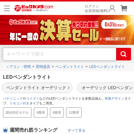
ログイン
会員登録(無料)
電・エアコン・照明
照明器具
ペンダントライト
LEDペンダントライト
LEDペンダントライト
ペンダントライト オーデリック
オーデリック LEDペンダ
パナソニック
や
コイズミ
などのLEDペンダントライトを多数品揃え。
和風デザイン
タイ
プ、
リモコン付き
タイプもご用意。
調光対応モデル
6畳用
8畳用
12畳用
週間売れ筋ランキング
すべて見る