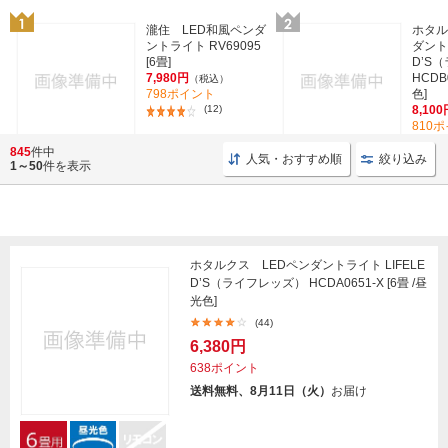
瀧住 LED和風ペンダ
ホタル
ントライト RV69095
ダントラ
[6畳]
D’S
7,980円
HCDB
（税込）
798ポイント
色]
(12)
8,100
810
845
件中
人気・おすすめ順
絞り込み
1～50
件を表示
ホタルクス LEDペンダントライト LIFELE
D’S（ライフレッズ） HCDA0651-X [6畳 /昼
光色]
(44)
6,380円
638ポイント
送料無料、8月11日（火）
お届け