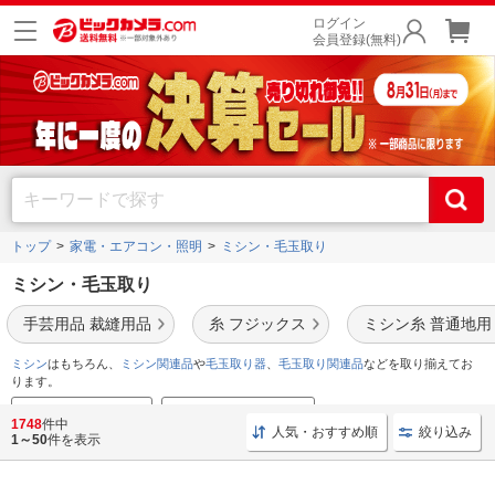
ログイン
会員登録(無料)
トップ
家電・エアコン・照明
ミシン・毛玉取り
ミシン・毛玉取り
手芸用品 裁縫用品
糸 フジックス
ミシン糸 普通地用
ミシン
はもちろん、
ミシン関連品
や
毛玉取り器
、
毛玉取り関連品
などを取り揃えてお
ります。
ミシンのおすすめ特集
毛玉取りのおすすめ特集
1748
件中
人気・おすすめ順
絞り込み
1～50
件を表示