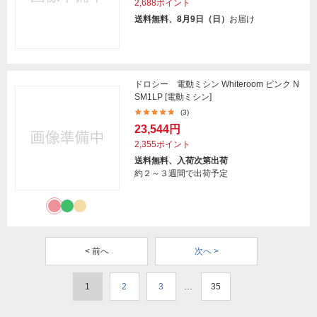
2,688ポイント
送料無料、8月9日（日）
お届け
ドロシー 電動ミシン Whiteroom ピンク N
SM1LP [電動ミシン]
(3)
23,544円
2,355ポイント
送料無料、入荷次第出荷
約２～３週間で出荷予定
< 前へ
次へ >
1
2
3
…
35