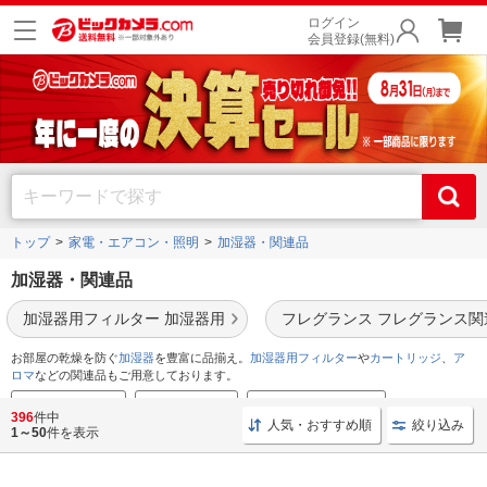
ログイン
会員登録(無料)
トップ
家電・エアコン・照明
加湿器・関連品
加湿器・関連品
加湿器用フィルター 加湿器用
フレグランス フレグランス関
お部屋の乾燥を防ぐ
加湿器
を豊富に品揃え。
加湿器用フィルター
や
カートリッジ
、
ア
ロマ
などの関連品もご用意しております。
売れ筋ランキング
加湿器の選び方
加湿器のおすすめ特集
396
件中
人気・おすすめ順
絞り込み
1～50
件を表示