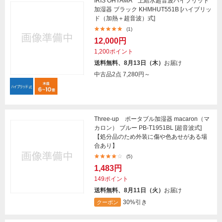
IRIS OHYAMA 上給水超音波ハイブリッド
加湿器 ブラック KHMHUT551B [ハイブリッ
ド（加熱＋超音波）式]
(1)
12,000円
1,200ポイント
送料無料、8月13日（木）
お届け
中古品2点
7,280円～
Three-up ポータブル加湿器 macaron（マ
カロン） ブルー PB-T1951BL [超音波式]
【処分品のため外装に傷や色あせがある場
合あり】
(5)
1,483円
149ポイント
送料無料、8月11日（火）
お届け
30%引き
クーポン