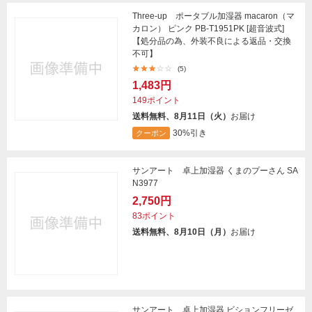
Three-up ポータブル加湿器 macaron（マ
カロン） ピンク PB-T1951PK [超音波式]
【処分品の為、外装不良による返品・交換
不可】
(5)
1,483円
149ポイント
送料無料、8月11日（火）
お届け
30%引き
クーポン
サンアート 卓上加湿器 くまのプーさん SA
N3977
2,750円
83ポイント
送料無料、8月10日（月）
お届け
サンアート 卓上加湿器 ビションフリーゼ