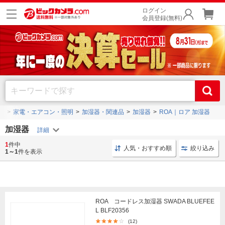
ログイン
会員登録(無料)
プ
家電・エアコン・照明
加湿器・関連品
加湿器
ROA｜ロア 加湿器
加湿器
1
件中
静音 超音波
Three-up ポータブル加湿器
気化式加湿
人気・おすすめ順
絞り込み
1～1
件を表示
ROA コードレス加湿器 SWADA BLUEFEE
L BLF20356
(12)