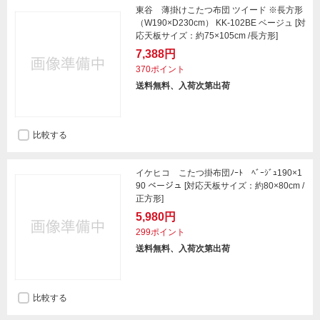
東谷 薄掛けこたつ布団 ツイード ※長方形
（W190×D230cm） KK-102BE ベージュ [対
応天板サイズ：約75×105cm /長方形]
7,388円
370ポイント
送料無料、入荷次第出荷
比較する
イケヒコ こたつ掛布団ﾉｰﾄ ﾍﾞｰｼﾞｭ190×1
90 ベージュ [対応天板サイズ：約80×80cm /
正方形]
5,980円
299ポイント
送料無料、入荷次第出荷
比較する