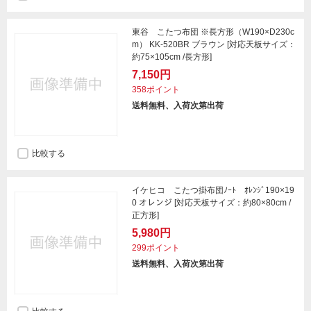
東谷 こたつ布団 ※長方形（W190×D230c
m） KK-520BR ブラウン [対応天板サイズ：
約75×105cm /長方形]
7,150円
358ポイント
送料無料、入荷次第出荷
比較する
イケヒコ こたつ掛布団ﾉｰﾄ ｵﾚﾝｼﾞ190×19
0 オレンジ [対応天板サイズ：約80×80cm /
正方形]
5,980円
299ポイント
送料無料、入荷次第出荷