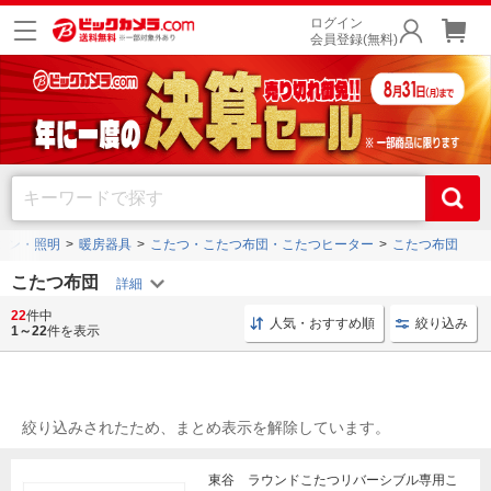
ログイン
会員登録(無料)
コン・照明
暖房器具
こたつ・こたつ布団・こたつヒーター
こたつ布団
こたつ布団
22
件中
天板 インテリア
冬物寝具 長方形
こたつ布団 インテ
人気・おすすめ順
絞り込み
1～22
件を表示
絞り込みされたため、まとめ表示を解除しています。
東谷 ラウンドこたつリバーシブル専用こ