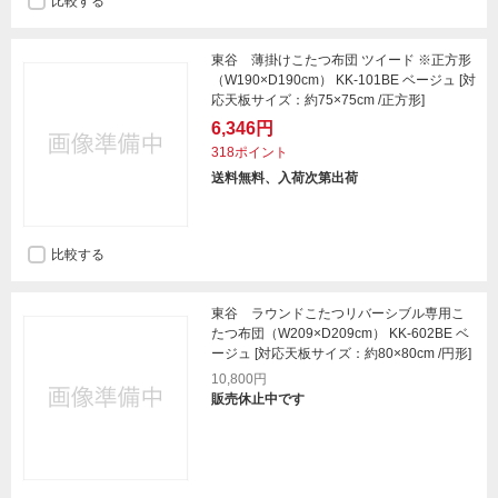
比較する
東谷 薄掛けこたつ布団 ツイード ※正方形
（W190×D190cm） KK-101BE ベージュ [対
応天板サイズ：約75×75cm /正方形]
6,346円
318ポイント
送料無料、入荷次第出荷
比較する
東谷 ラウンドこたつリバーシブル専用こ
たつ布団（W209×D209cm） KK-602BE ベ
ージュ [対応天板サイズ：約80×80cm /円形]
10,800円
販売休止中です