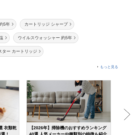
約5年
カートリッジ シャープ
塩
ウイルスウォッシャー 約5年
スター カートリッジ
もっと見る
選 衣類乾
【2026年】掃除機のおすすめランキング
【20
厳選！
40選 人気メーカーや種類別の特徴も紹介
屋干し