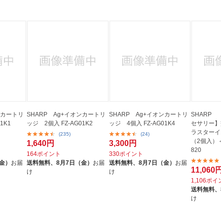
法
よくある質問・お問合せ
I
ご利用規約
E
ンカートリ
SHARP Ag+イオンカートリ
SHARP Ag+イオンカートリ
SHARP
1K1
ッジ 2個入 FZ-AG01K2
ッジ 4個入 FZ-AG01K4
セサリー】
ラスターイ
(235)
(24)
（2個入）＜
1,640円
3,300円
820
164ポイント
330ポイント
（金）
お届
送料無料、
8月7日（金）
お届
送料無料、
8月7日（金）
お届
11,060
け
け
1,106ポ
送料無料、
け