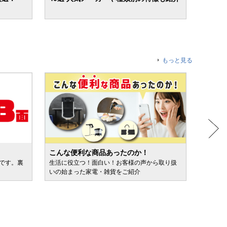
もっと見る
こんな便利な商品あったのか！
人気売
ルです。裏
生活に役立つ！面白い！お客様の声から取り扱
カテゴ
いの始まった家電・雑貨をご紹介
けます