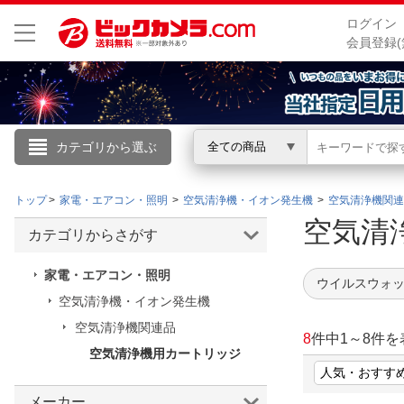
ログイン
会員登録(
カテゴリから選ぶ
全ての商品
こんにちは
トップ
家電・エアコン・照明
空気清浄機・イオン発生機
空気清浄機関連
ログイン
空気清
カテゴリからさがす
新規会員登録
家電・エアコン・照明
ウイルスウォッ
空気清浄機・イオン発生機
会員メニュー
空気清浄機関連品
8
件中
1
～
8
件を
空気清浄機用カートリッジ
お買いもの履歴
閲覧履歴
メーカー