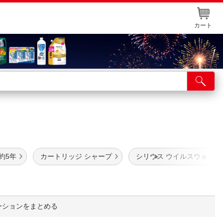
カート
店舗サービス
ット取り置き
イントカードWEB登録
舗情報・店舗一覧
約5年
カートリッジ シャープ
シリウス ウイルスウォッシ
取り寄せ品入荷状況照会
ーションをまとめる