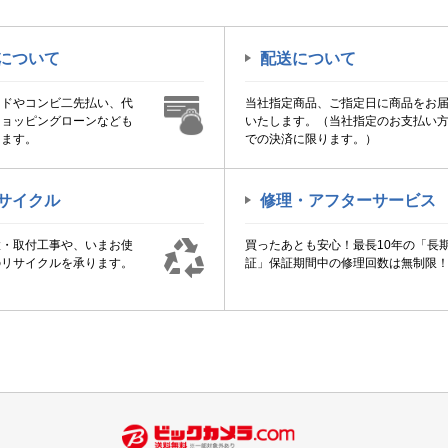
について
配送について
ードやコンビ二先払い、代
当社指定商品、ご指定日に商品をお
ショッピングローンなども
いたします。（当社指定のお支払い
けます。
での決済に限ります。）
サイクル
修理・アフターサービス
置・取付工事や、いまお使
買ったあとも安心！最長10年の「長
のリサイクルを承ります。
証」保証期間中の修理回数は無制限