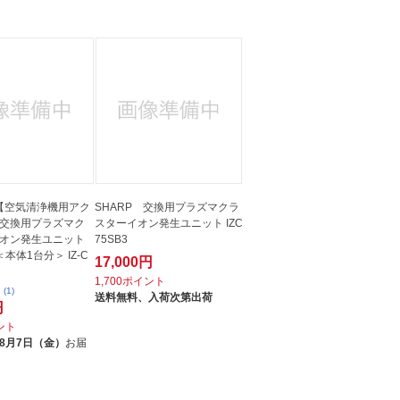
人窓口
R情報
nglish / 中文
 【空気清浄機用アク
SHARP 交換用プラズマクラ
交換用プラズマク
スターイオン発生ユニット IZC
オン発生ユニット
75SB3
本体1台分＞ IZ-C
17,000円
1,700ポイント
(1)
送料無料、
入荷次第出荷
円
イント
8月7日（金）
お届