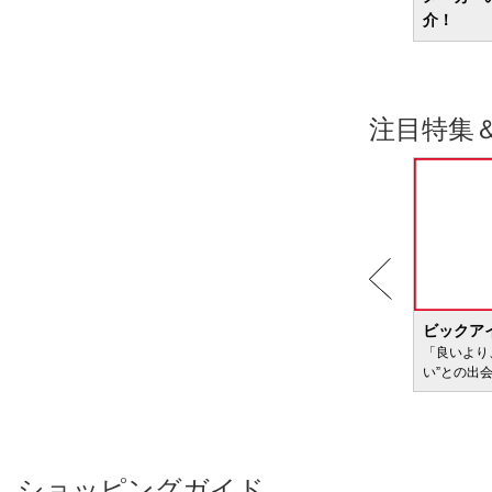
に商品を紹介
介！
注目特集
BIC WAVE
ビックア
サービ
「どきどき・わくわく」をさまざまなコンテン
「良いより
ツに載せてお届けします
い”との出
ショッピングガイド