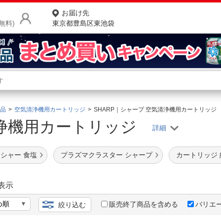
お届け先
無料)
東京都豊島区東池袋
商品をさがす
ランキングからさがす
ネ
品
空気清浄機用カートリッジ
SHARP｜シャープ 空気清浄機用カートリッジ
浄機用カートリッジ
カテゴリ一覧からさがす
ポ
店
シャー 食塩
プラズマクラスター シャープ
カートリッジ 
お
お客様サポート
表示
販売終了商品を含める
バリエ
絞り込む
ご利用ガイド