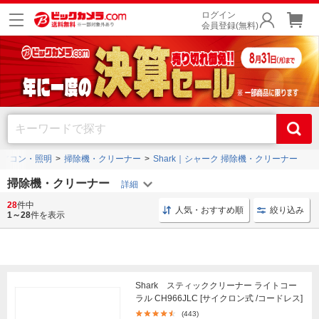
ログイン
会員登録(無料)
エアコン・照明
掃除機・クリーナー
Shark｜シャーク 掃除機・クリーナー
掃除機・クリーナー
28
件中
スティッククリーナー サイクロン
ロボット掃除機 大掃除
人気・おすすめ順
絞り込み
1～28
件を表示
Shark スティッククリーナー ライトコー
ラル CH966JLC [サイクロン式 /コードレス]
(443)