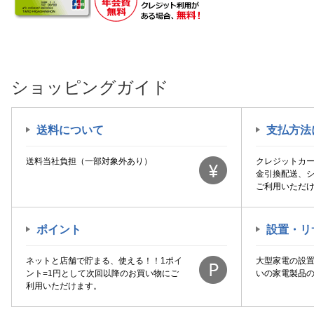
マリン商事｜MARIN
ラクオカ｜RakuOka
レイコップ｜raycop
山善｜YAMAZEN
ショッピングガイド
廣瀬無線電機｜HIROSE RADIO＆
ELECTRIC
日本シール｜Nippon Seal
送料について
支払方法
日立｜HITACHI
東京企画｜TO-PLAN
送料当社負担（一部対象外あり）
クレジットカ
金引換配送、
池商｜IKESHO
ご利用いただ
谷村実業｜Tanimura
高儀｜TAKAGI
ポイント
設置・リ
ネットと店舗で貯まる、使える！！1ポイ
大型家電の設
ント=1円として次回以降のお買い物にご
いの家電製品
利用いただけます。