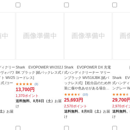
法
よくある質問・お問合せ
I
ご利用規約
E
ンディクリー
Shark EVOPOWER WV202J
Shark EVOPOWER DX 充電
(エヴォパワ
BK ブラック [紙パックレス式 /
式ハンディクリーナー マリー
ト WV25
コードレス]
ンブラック WV516JBK [紙パ
Shark E
ス式 /コー
ックレス式] 【処分品のため外
式ハンディ
(3)
装に傷や色あせがある場合あ
ングレー W
13,700円
り】
(10)
1,370ポイント
25,693円
29,700
送料無料、
8月8日（土）
お届
け
2,570ポイント
2,970ポ
（土）
お届
送料無料、
8月8日（土）
お届
送料無料、
け
け