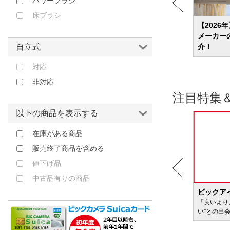
パワーブラシ
ハイアール｜Haier
床ブラシ
13選
【2026年】コードレス掃除機のおすすめ
【2026
ヒロコーポレーション｜HIRO
紹介
ランキング24選 吸引力？軽さ？ニーズ別
メーカー
CORPORATION
に商品を紹介
介！
自立式
ヒーローグリーン｜Hero Green
ビューティテック｜Beautitec
対応
ファンマックスジャパン｜
非対応
FUNMAXJAPAN
注目特集
フォアベルク｜VORWERK
以下の商品を表示する
フカイ工業｜FUKAI
在庫がある商品
ブラック＆デッカー｜BLACK +
DECKER
販売終了商品を含める
プラスマイナスゼロ｜PLUS
値下げ品
MINUS ZERO
中古品有りの商品
ベルソス｜VERSOS
BIC WAVE
ビックア
マイウェイ｜My Way
サービ
「どきどき・わくわく」をさまざまなコンテン
「良いより
ツに載せてお届けします
い”との出
マキタ｜Makita