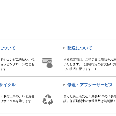
について
配送について
ードやコンビ二先払い、代
当社指定商品、ご指定日に商品をお
ショッピングローンなども
いたします。（当社指定のお支払い
けます。
での決済に限ります。）
サイクル
修理・アフターサービス
置・取付工事や、いまお使
買ったあとも安心！最長10年の「長
のリサイクルを承ります。
証」保証期間中の修理回数は無制限