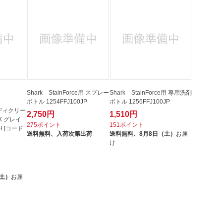
Shark StainForce用 スプレー
Shark StainForce用 専用洗剤
ボトル 1254FFJ100JP
ボトル 1256FFJ100JP
ンディクリー
2,750円
1,510円
X グレイ
275ポイント
151ポイント
H [コード
送料無料、
入荷次第出荷
送料無料、
8月8日（土）
お届
け
（土）
お届