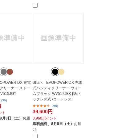
人窓口
R情報
nglish / 中文
VOPOWER DX 充電
Shark EVOPOWER DX 充電
クリーナー ストー
式ハンディクリーナー ウォー
V515JGY
ムブラック WV517JBK [紙パ
ックレス式 /コードレス]
(36)
円
(58)
39,600円
イント
8月8日（土）
お届
3,960ポイント
送料無料、
8月8日（土）
お届
け