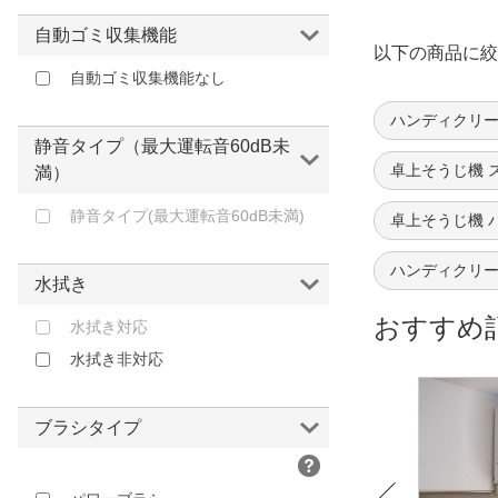
KenkoTokina
サクセスアジア｜Success Asia
自動ゴミ収集機能
以下の商品に絞
サンエーソリューション｜3a-
自動ゴミ収集機能なし
solution
サンカ｜SANKA
ハンディクリー
静音タイプ（最大運転音60dB未
サンスター文具｜sun-star
卓上そうじ機 
満）
サンワサプライ｜SANWA SUPPLY
静音タイプ(最大運転音60dB未満)
シィーネット｜C:NET
卓上そうじ機 
ジェントス｜GENTOS
ハンディクリー
ジット
水拭き
スパイサー｜SPICERR
おすすめ
水拭き対応
ソニック｜sonic
水拭き非対応
ツカモトエイム｜TSUKAMOTO
AIM
ブラシタイプ
デジタルランド｜Degital Land
トクハラテクノロジー｜Tokuhara
technology