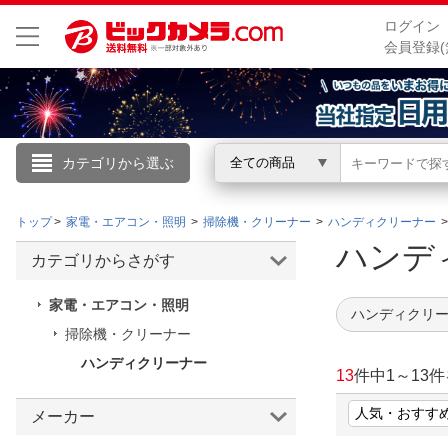
ログイン
会員登録(
カテゴリから選ぶ
全ての商品
こんにちは
トップ
家電・エアコン・照明
掃除機・クリーナー
ハンディクリーナー
ログイン
ハンデ
カテゴリからさがす
新規会員登録
家電・エアコン・照明
ハンディクリー
掃除機・クリーナー
会員メニュー
ハンディクリーナー
13
件中
1
～
13
件
お買いもの履歴
メーカー
閲覧履歴