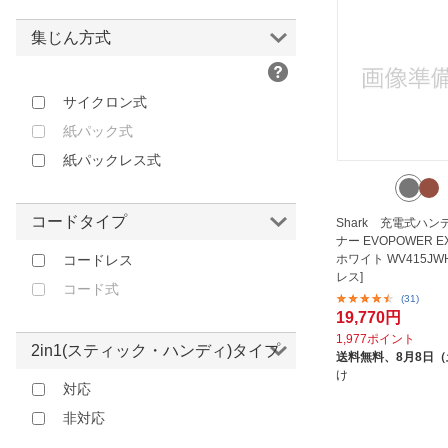
ベージュ
アスカ｜ASKA
イエロー
アナバス｜ANABAS
集じん方式
ゴールド
アピックス｜APIX
オレンジ
ウィナーズ｜Winner’s
サイクロン式
ブラウン
エクシールコーポレーション｜
紙パック式
EXSEAL
レッド
紙パックレス式
エクト｜ECT
ピンク
エスケイジャパン｜SKJapan
パープル
コードタイプ
Shark 充電式ハ
エレクトロラックス｜Electrolux
その他
ナー EVOPOWER E
ホワイト WV415JW
コードレス
オークローンマーケティング｜
レス]
OAK LAWN MARKETING
コード式
(31)
オーム電機｜OHM ELECTRIC
19,770円
カイホウ｜KAIHOU
1,977ポイント
2in1(スティック・ハンディ)タイプ
送料無料、
8月8日
キングジム｜KING JIM
け
対応
ケルヒャー｜KARCHER
非対応
ケンコー・トキナー｜