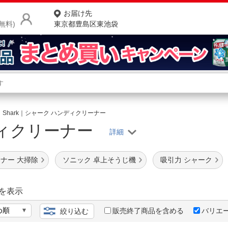
お届け先
無料)
東京都豊島区東池袋
商品をさがす
ランキングからさがす
ネ
Shark｜シャーク ハンディクリーナー
ィクリーナー
カテゴリ一覧からさがす
ポ
店
ナー 大掃除
ソニック 卓上そうじ機
吸引力 シャーク
お
お客様サポート
を表示
販売終了商品を含める
バリエ
絞り込む
ご利用ガイド