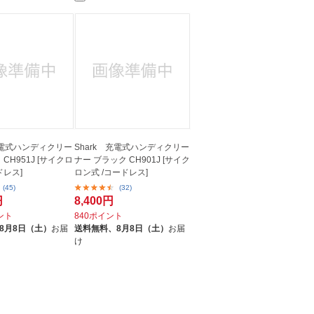
 充電式ハンディクリー
Shark 充電式ハンディクリー
CH951J [サイクロ
ナー ブラック CH901J [サイク
ドレス]
ロン式 /コードレス]
(45)
(32)
円
8,400円
イント
840ポイント
8月8日（土）
お届
送料無料、
8月8日（土）
お届
け