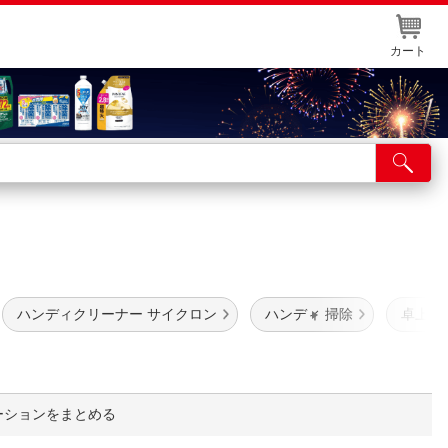
カート
店舗サービス
ット取り置き
イントカードWEB登録
舗情報・店舗一覧
ハンディクリーナー サイクロン
ハンディ 掃除
卓上そ
取り寄せ品入荷状況照会
ーションをまとめる