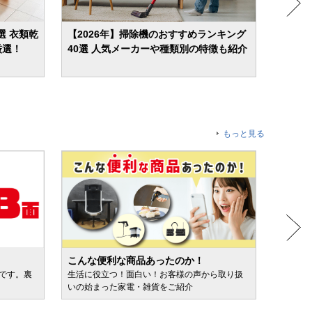
選 衣類乾
【2026年】掃除機のおすすめランキング
【20
厳選！
40選 人気メーカーや種類別の特徴も紹介
屋干し
もっと見る
こんな便利な商品あったのか！
人気売
ルです。裏
生活に役立つ！面白い！お客様の声から取り扱
カテゴ
いの始まった家電・雑貨をご紹介
けます