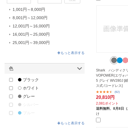
HOTO｜ホト
1,001円～8,000円
IRIS OHYAMA｜アイリスオーヤマ
8,001円～12,000円
JIC｜ジャパンインターナショナル
コマース
12,001円～16,000円
Life on Products｜ライフオンプロ
16,001円～25,000円
ダクツ
25,001円～39,000円
Mindo｜ミンドー
39,001円～39,600円
もっと表示する
Panasonic｜パナソニック
PLUS｜プラス
色
Shark ハンディク
ROA｜ロア
VOPOWER(エヴォ
ブラック
SIS｜エスアイエス
5 グレイ WV280J 
ス式 /コードレス]
ホワイト
SMALY｜スマリー
(92)
グレー
20,810円
THANKO｜サンコー
2,081ポイント
シルバー
TOKAIZ｜トカイズ
送料無料、
8月8日
ブルー
TWINBIRD｜ツインバード
け
グリーン
Xiaomi｜シャオミ
もっと表示する