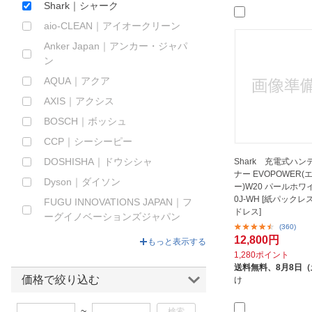
Shark｜シャーク
ほしいもの
aio-CLEAN｜アイオークリーン
お知らせ
Anker Japan｜アンカー・ジャパ
ン
AQUA｜アクア
AXIS｜アクシス
BOSCH｜ボッシュ
CCP｜シーシーピー
DOSHISHA｜ドウシシャ
Shark 充電式ハ
ナー EVOPOWER
Dyson｜ダイソン
ー)W20 パールホワイ
0J-WH [紙パックレ
FUGU INNOVATIONS JAPAN｜フ
ドレス]
ーグイノベーションズジャパン
(360)
GDT
12,800円
もっと表示する
1,280ポイント
HiKOKI
送料無料、
8月8日
HiKOKI｜ハイコーキ
価格で絞り込む
け
HOOVER｜フーバー
~