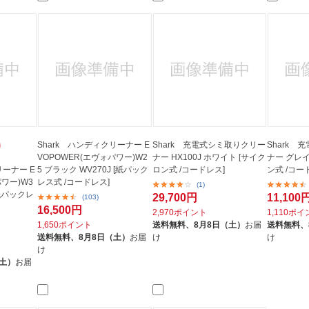
Shark ハンディクリーナー E
Shark 充電式シミ取りクリー
Shark
VOPOWER(エヴォパワー)W2
ナー HX100J ホワイト [サイク
ナー グレイ 
リーナー E
5 ブラック WV270J [紙パック
ロン式 /コードレス]
ン式 /コー
パワー)W3
レス式 /コードレス]
(1)
[紙パックレ
29,700円
11,100
(103)
16,500円
2,970ポイント
1,110ポ
1,650ポイント
送料無料、
8月8日（土）
お届
送料無料、
送料無料、
8月8日（土）
お届
け
け
け
（土）
お届