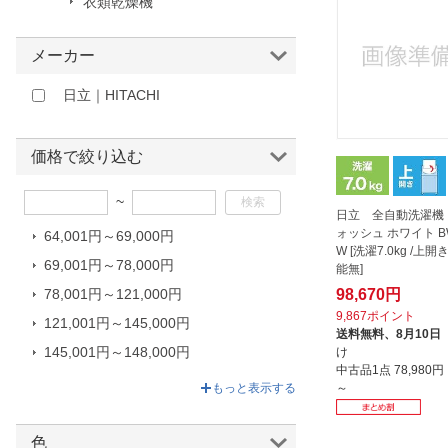
衣類乾燥機
ほしいもの
メーカー
お知らせ
日立｜HITACHI
価格で絞り込む
~
日立 全自動洗濯機
ォッシュ ホワイト BW
64,001円～69,000円
W [洗濯7.0kg /上開
69,001円～78,000円
能無]
98,670円
78,001円～121,000円
9,867ポイント
121,001円～145,000円
送料無料、
8月10日
145,001円～148,000円
け
中古品1点
78,980
148,001円～195,800円
～
もっと表示する
色