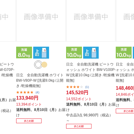
法
よくある質問・お問合せ
I
ご利用規約
E
 ビートウ
日立 全自動洗濯機 ビートウ
日立 全自
-G70P-
ォッシュ ホワイト BW-V100P-
ォッシュ ホ
き /乾燥機
日立 全自動洗濯機 ホワイト
W [洗濯10.0kg /上開き /乾燥機
W [洗濯10
BW-V80P-W [洗濯8.0kg /上開
能無]
能無]
き /乾燥機能無]
(1)
148,46
145,520円
(4)
14,846ポ
133,940円
14,552ポイント
（月）
お届
送料無料、
13,394ポイント
送料無料、
8月10日（月）
お届
け
送料無料、
8月10日（月）
お届
け
円（税込）
け
中古品3点
98,980円（税込）
～