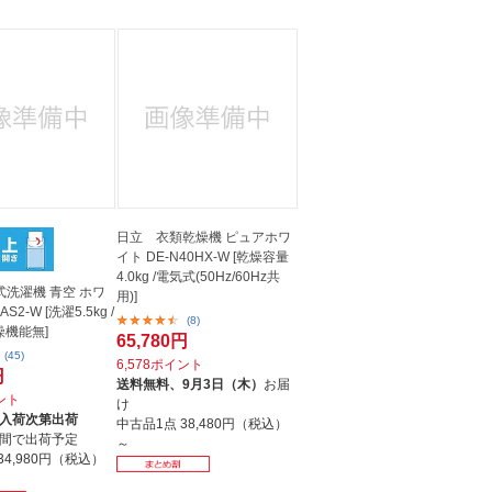
日立 衣類乾燥機 ピュアホワ
イト DE-N40HX-W [乾燥容量
4.0kg /電気式(50Hz/60Hz共
式洗濯機 青空 ホワ
用)]
AS2-W [洗濯5.5kg /
(8)
燥機能無]
65,780円
(45)
6,578ポイント
円
送料無料、
9月3日（木）
お届
イント
け
入荷次第出荷
中古品1点
38,480円（税込）
間で出荷予定
～
34,980円（税込）