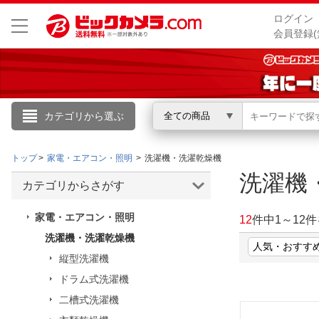
ログイン
会員登録(
カテゴリから選ぶ
全ての商品
こんにちは
トップ
家電・エアコン・照明
洗濯機・洗濯乾燥機
ログイン
洗濯機
カテゴリからさがす
新規会員登録
家電・エアコン・照明
12
件中
1
～
12
件
洗濯機・洗濯乾燥機
会員メニュー
縦型洗濯機
ドラム式洗濯機
お買いもの履歴
二槽式洗濯機
閲覧履歴