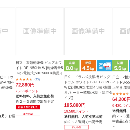
日立 衣類乾燥機 ピュアホワ
イト DE-N50HV-W [乾燥容量5.
0kg /電気式(50Hz/60Hz共用)]
日立 ドラム式洗濯機 ビッグ
 ビートウ
日立 2槽
(23)
ドラム ホワイト BD-CG80PL-
-V70P-
イト PS-55
72,880円
W [洗濯8.0kg /乾燥4.5kg /左開
き /乾燥機
上開き /乾
7,288ポイント
き /ヒーター乾燥(水冷・除湿タ
送料無料、
入荷次第出荷
イプ)]
64,200
約２～３週間で出荷予定
195,800円
6,420ポ
送料無料、
19,580ポイント
（月）
お届
約２～３週
送料無料、
入荷次第出荷
中古品1点
約２～３週間で出荷予定
～