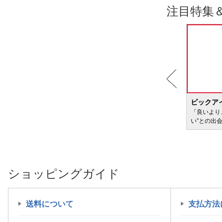
注目特集
BIC WAVE
ビックア
サービ
「どきどき・わくわく」をさまざまなコンテン
「良いより
ツに載せてお届けします
い”との出
ショッピングガイド
送料について
支払方法