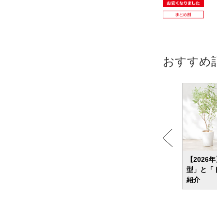
おすすめ
め20
洗濯機の寿命は何年くらい？修理か買い
【2026
トモデ
替えか迷ったときの判断基準も解説
型」と「
紹介