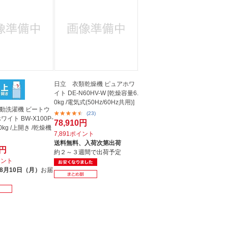
人窓口
R情報
nglish / 中文
日立 衣類乾燥機 ピュアホワ
イト DE-N60HV-W [乾燥容量6.
0kg /電気式(50Hz/60Hz共用)]
動洗濯機 ビートウ
(23)
ワイト BW-X100P-
78,910円
.0kg /上開き /乾燥機
7,891ポイント
送料無料、
入荷次第出荷
0円
約２～３週間で出荷予定
イント
8月10日（月）
お届