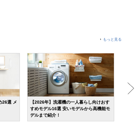
もっと見る
26選 メ
【2026年】洗濯機の一人暮らし向けおす
【20
すめモデル16選 安いモデルから高機能モ
燥機能
デルまで紹介！
特徴を