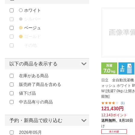
ホワイト
シルバー
ベージュ
ゴールド
その他
以下の商品を表示する
在庫がある商品
日立 全自動洗濯機
販売終了商品を含める
ォッシュ ホワイト BW
W [洗濯7.0kg /上開
値下げ品
能無]
中古品有りの商品
(1)
121,430円
12,143ポイント
予約・新商品で絞り込む
送料無料、
8月10日
け
2026年05月