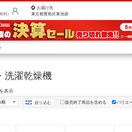
お届け先
無料)
東京都豊島区東池袋
商品をさがす
ランキングからさがす
ネ
・洗濯乾燥機
カテゴリ一覧からさがす
ポ
店
を表示
お
販売終了商品を含める
バリエ
絞り込む
お客様サポート
ご利用ガイド