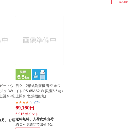
 ビートウ
日立 2槽式洗濯機 青空 ホワ
ュ BW-
イト PS-65AS2-W [洗濯6.5kg /
 /上開き /乾
上開き /乾燥機能無]
(20)
69,160円
6,916ポイント
送料無料、
入荷次第出荷
（月）
お届
約２～３週間で出荷予定