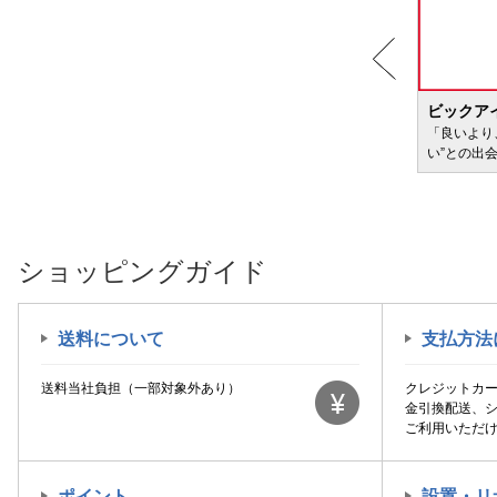
BIC WAVE
ビックア
サービ
「どきどき・わくわく」をさまざまなコンテン
「良いより
ツに載せてお届けします
い”との出
ショッピングガイド
送料について
支払方法
送料当社負担（一部対象外あり）
クレジットカ
金引換配送、
ご利用いただ
ポイント
設置・リ