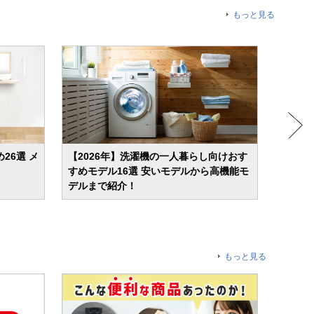
もっと見る
26選 メ
【2026年】洗濯機の一人暮らし向けおす
【20
すめモデル16選 安いモデルから高機能モ
燥機能
デルまで紹介！
特徴を
もっと見る