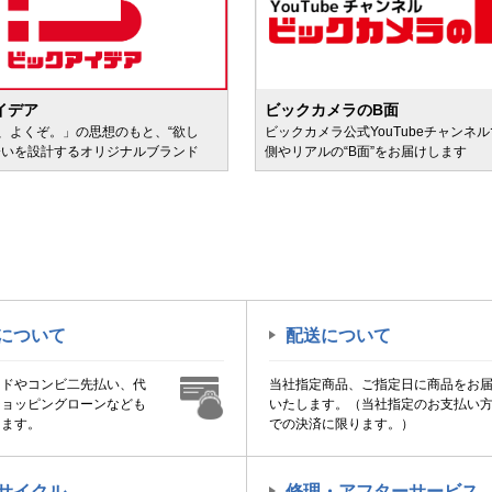
イデア
ビックカメラのB面
、よくぞ。」の思想のもと、“欲し
ビックカメラ公式YouTubeチャンネ
会いを設計するオリジナルブランド
側やリアルの“B面”をお届けします
について
配送について
ードやコンビ二先払い、代
当社指定商品、ご指定日に商品をお
ショッピングローンなども
いたします。（当社指定のお支払い
けます。
での決済に限ります。）
サイクル
修理・アフターサービス