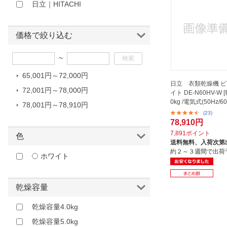
日立｜HITACHI
ほしいもの
お知らせ
価格で絞り込む
~
65,001円～72,000円
日立 衣類乾燥機 
72,001円～78,000円
イト DE-N60HV-W 
0kg /電気式(50Hz/6
78,001円～78,910円
(23)
78,910円
7,891ポイント
色
送料無料、
入荷次第
約２～３週間で出荷
ホワイト
乾燥容量
乾燥容量4.0kg
乾燥容量5.0kg