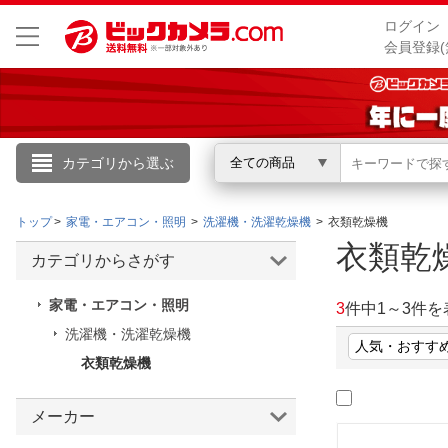
ログイン
会員登録(
カテゴリから選ぶ
全ての商品
こんにちは
トップ
家電・エアコン・照明
洗濯機・洗濯乾燥機
衣類乾燥機
ログイン
衣類
カテゴリからさがす
新規会員登録
家電・エアコン・照明
3
件中
1
～
3
件を
洗濯機・洗濯乾燥機
会員メニュー
衣類乾燥機
お買いもの履歴
メーカー
閲覧履歴