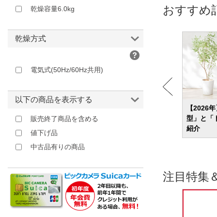
おすすめ
乾燥容量6.0kg
乾燥方式
電気式(50Hz/60Hz共用)
以下の商品を表示する
め20
洗濯機の寿命は何年くらい？修理か買い
【2026
トモデ
替えか迷ったときの判断基準も解説
型」と「
販売終了商品を含める
紹介
値下げ品
中古品有りの商品
注目特集