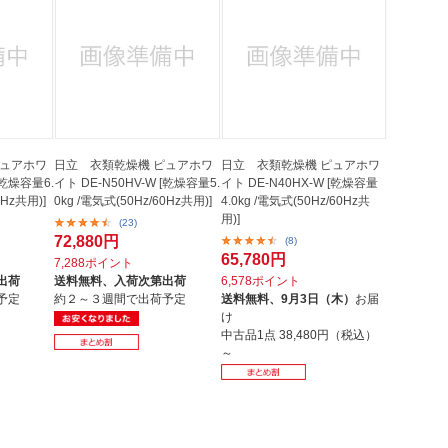
法
よくある質問・お問合せ
I
ご利用規約
E
ピュアホワ
日立 衣類乾燥機 ピュアホワ
日立 衣類乾燥機 ピュアホワ
[乾燥容量6.
イト DE-N50HV-W [乾燥容量5.
イト DE-N40HX-W [乾燥容量
0Hz共用)]
0kg /電気式(50Hz/60Hz共用)]
4.0kg /電気式(50Hz/60Hz共
用)]
(23)
72,880円
(8)
65,780円
7,288ポイント
出荷
送料無料、
入荷次第出荷
6,578ポイント
予定
約２～３週間で出荷予定
送料無料、
9月3日（木）
お届
け
中古品1点
38,480円（税込）
～