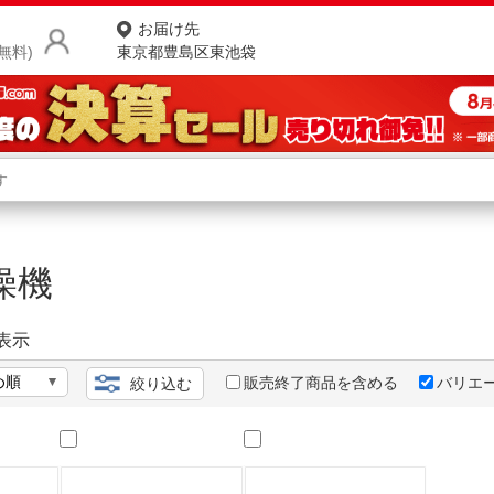
お届け先
無料)
東京都豊島区東池袋
商品をさがす
ランキングからさがす
ネ
乾燥機
カテゴリ一覧からさがす
ポ
店
表示
お
販売終了商品を含める
バリエ
絞り込む
お客様サポート
ご利用ガイド