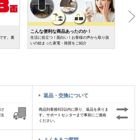
こんな便利な商品あったのか！
人気売
ルです。裏
生活に役立つ！面白い！お客様の声から取り扱
カテゴ
いの始まった家電・雑貨をご紹介
けます
返品・交換について
届け
商品到着後8日以内に限り、返品を承りま
方法
す。サポートセンターまで事前にご連絡
ください。
よくあるご質問