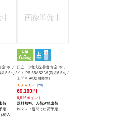
法
よくある質問・お問合せ
I
ご利用規約
E
青空 ホワ
日立 2槽式洗濯機 青空 ホワ
濯5.5kg /
イト PS-65AS2-W [洗濯6.5kg /
上開き /乾燥機能無]
(20)
69,160円
6,916ポイント
出荷
送料無料、
入荷次第出荷
予定
約２～３週間で出荷予定
円（税込）