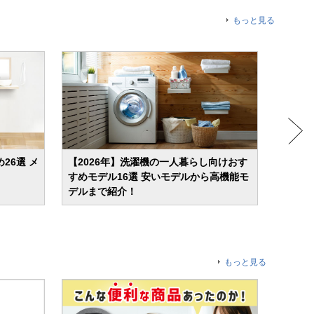
もっと見る
26選 メ
【2026年】洗濯機の一人暮らし向けおす
【20
すめモデル16選 安いモデルから高機能モ
燥機能
デルまで紹介！
特徴を
もっと見る