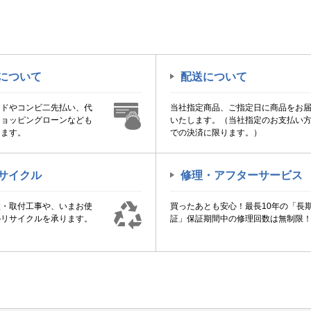
について
配送について
ードやコンビ二先払い、代
当社指定商品、ご指定日に商品をお
ショッピングローンなども
いたします。（当社指定のお支払い
けます。
での決済に限ります。）
サイクル
修理・アフターサービス
置・取付工事や、いまお使
買ったあとも安心！最長10年の「長
のリサイクルを承ります。
証」保証期間中の修理回数は無制限