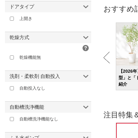
ドアタイプ
おすすめ
上開き
乾燥方式
乾燥機能無
め20
洗濯機の寿命は何年くらい？修理か買い
【2026
洗剤・柔軟剤 自動投入
トモデ
替えか迷ったときの判断基準も解説
型」と「
紹介
自動投入なし
自動槽洗浄機能
注目特集
自動槽洗浄機能なし
ふろ水ポンプ