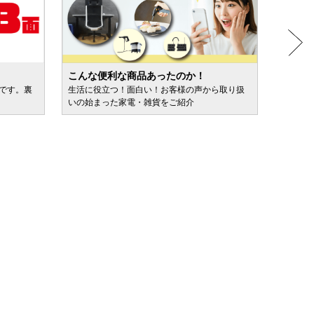
こんな便利な商品あったのか！
人気売
ルです。裏
生活に役立つ！面白い！お客様の声から取り扱
カテゴ
いの始まった家電・雑貨をご紹介
けます