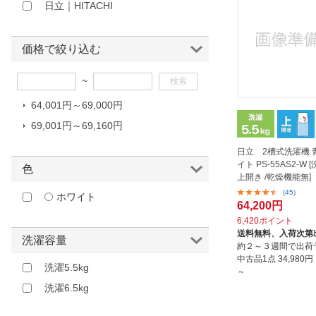
日立｜HITACHI
ほしいもの
お知らせ
価格で絞り込む
~
64,001円～69,000円
69,001円～69,160円
日立 2槽式洗濯機 
イト PS-55AS2-W [洗
色
上開き /乾燥機能無]
(45)
ホワイト
64,200円
6,420ポイント
送料無料、
入荷次第
洗濯容量
約２～３週間で出荷
中古品1点
34,980
洗濯5.5kg
～
洗濯6.5kg