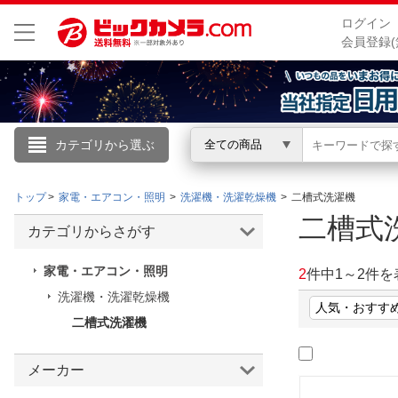
ログイン
会員登録(
カテゴリから選ぶ
全ての商品
こんにちは
トップ
家電・エアコン・照明
洗濯機・洗濯乾燥機
二槽式洗濯機
ログイン
二槽式
カテゴリからさがす
新規会員登録
家電・エアコン・照明
2
件中
1
～
2
件を
洗濯機・洗濯乾燥機
会員メニュー
二槽式洗濯機
お買いもの履歴
メーカー
閲覧履歴