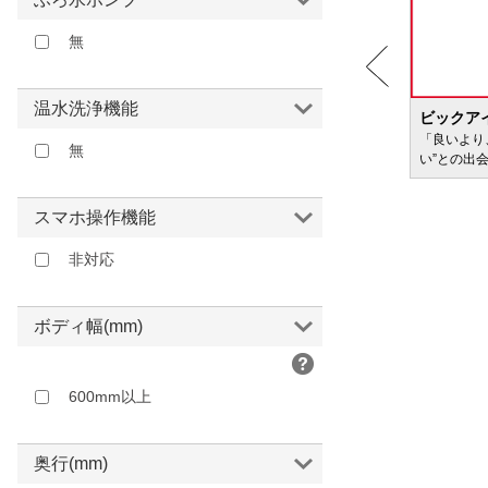
無
温水洗浄機能
BIC WAVE
ビックア
サービ
「どきどき・わくわく」をさまざまなコンテン
「良いより
無
ツに載せてお届けします
い”との出
スマホ操作機能
非対応
ボディ幅(mm)
600mm以上
奥行(mm)