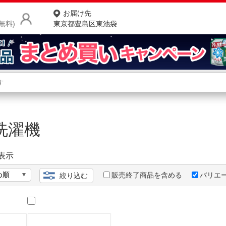
お届け先
無料)
東京都豊島区東池袋
商品をさがす
ランキングからさがす
ネ
洗濯機
カテゴリ一覧からさがす
ポ
店
表示
お
販売終了商品を含める
バリエ
絞り込む
お客様サポート
ご利用ガイド