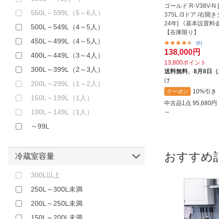
ゴールド R-V38V-N [
550L～599L（5～6人）
375L /3ドア /右開き
24年] 《基本設置
500L～549L（4～5人）
【在庫限り】
450L～499L（4～5人）
(6)
138,000円
400L～449L（3～4人）
13,800ポイント
300L～399L（2～3人）
送料無料、
8月8日
け
200L～299L（1～2人）
10%引き
クーポン
150L～199L（1人）
中古品1点
95,680
100L～149L（1人）
～
～99L
おすすめ
冷蔵室容量
300L以上
250L～300L未満
200L～250L未満
150L～200L未満