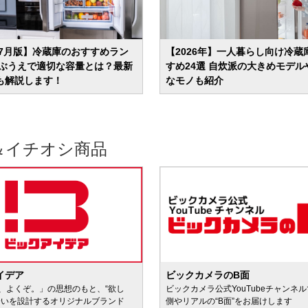
年7月版】冷蔵庫のおすすめラン
【2026年】一人暮らし向け冷蔵
選ぶうえで適切な容量とは？最新
すめ24選 自炊派の大きめモデル
も解説します！
なモノも紹介
＆イチオシ商品
イデア
ビックカメラのB面
、よくぞ。」の思想のもと、“欲し
ビックカメラ公式YouTubeチャンネ
会いを設計するオリジナルブランド
側やリアルの“B面”をお届けします