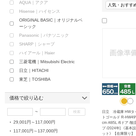
AQUA｜アクア
ほしいもの
Hisense｜ハイセンス
お知らせ
ORIGINAL BASIC｜オリジナルベ
ーシック
Panasonic｜パナソニック
SHARP｜シャープ
ハイアール｜Haier
三菱電機｜Mitsubishi Electric
日立｜HITACHI
東芝｜TOSHIBA
価格で絞り込む
~
日立 冷蔵庫 HWタ
トゴールド R-HW49V
29,001円～117,000円
cm /485L /6ドア 
プ /2024年] 《基
117,001円～137,000円
ット》【在庫限り】