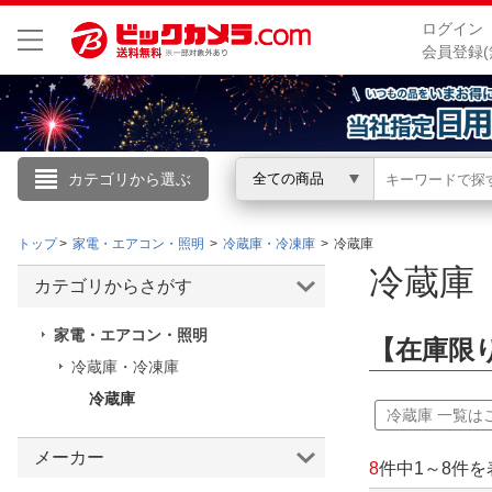
ログイン
会員登録(
カテゴリから選ぶ
全ての商品
こんにちは
トップ
家電・エアコン・照明
冷蔵庫・冷凍庫
冷蔵庫
ログイン
冷蔵
カテゴリからさがす
新規会員登録
家電・エアコン・照明
【在庫限
冷蔵庫・冷凍庫
会員メニュー
冷蔵庫
冷蔵庫 一覧は
お買いもの履歴
メーカー
8
件中
1
～
8
件を
閲覧履歴