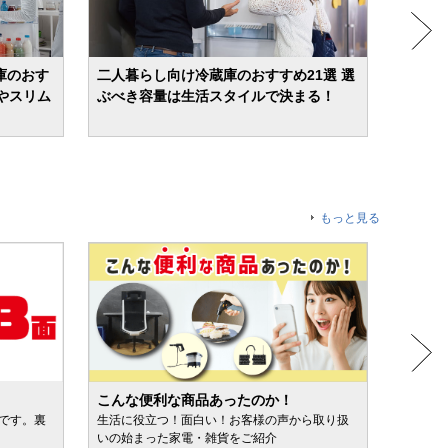
庫のおす
二人暮らし向け冷蔵庫のおすすめ21選 選
【20
やスリム
ぶべき容量は生活スタイルで決まる！
すめ1
モデル
もっと見る
こんな便利な商品あったのか！
人気売
ルです。裏
生活に役立つ！面白い！お客様の声から取り扱
カテゴ
いの始まった家電・雑貨をご紹介
けます