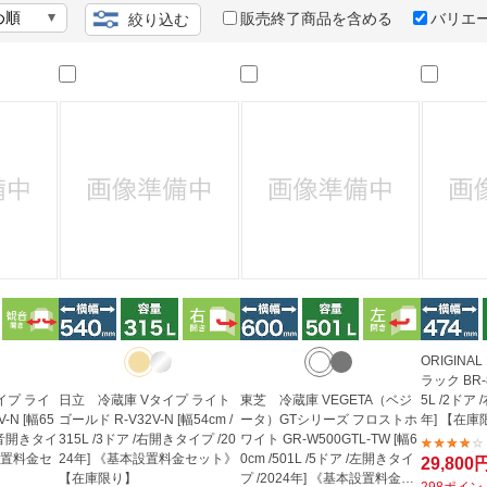
法
よくある質問・お問合せ
販売終了商品を含める
バリエ
絞り込む
I
ご利用規約
E
ORIGINA
ラック BR-8
イプ ライ
日立 冷蔵庫 Vタイプ ライト
東芝 冷蔵庫 VEGETA（ベジ
5L /2ドア
-N [幅65
ゴールド R-V32V-N [幅54cm /
ータ）GTシリーズ フロストホ
年] 【在庫
/観音開きタイ
315L /3ドア /右開きタイプ /20
ワイト GR-W500GTL-TW [幅6
本設置料金セ
24年] 《基本設置料金セット》
0cm /501L /5ドア /左開きタイ
29,800
【在庫限り】
プ /2024年] 《基本設置料金セ