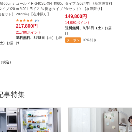
幅60cm /
ゴールド R-S40SL-XN [幅60c
タイプ /2024年] 《基本設置料
タイプ /20
m /401L /5ドア /左開きタイプ /
金セット》【在庫限り】
料金セット》
2022年] 【在庫限り】
149,800円
(4)
14,980ポイント
217,800円
送料無料、
8月8日（土）
お届
21,780ポイント
け
送料無料、
8月8日（土）
お届
10%引き
クーポン
（土）
お届
け
円（税込）
記事特集