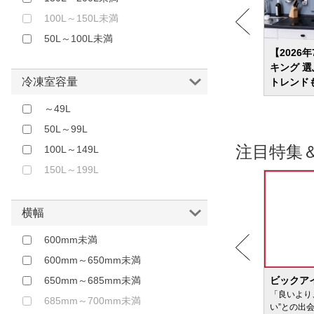
100L～150L未満
50L～100L未満
モデル
冷蔵庫の寿命は何年？故障サインや買い
【2026
替え時期を解説！
キング 
冷凍室容量
トレンド
～49L
50L～99L
注目特集
100L～149L
150L～199L
横幅
600mm未満
600mm～650mm未満
650mm～685mm未満
BIC WAVE
ビックア
サービ
「どきどき・わくわく」をさまざまなコンテン
「良いより
685mm～700mm未満
ツに載せてお届けします
い”との出