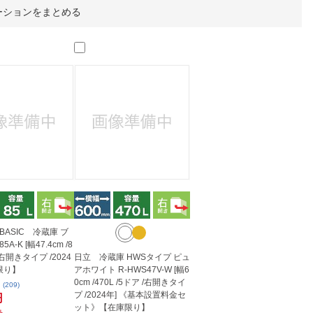
人窓口
ーションをまとめる
R情報
nglish / 中文
L BASIC 冷蔵庫 ブ
5A-K [幅47.4cm /8
 /右開きタイプ /2024
日立 冷蔵庫 HWSタイプ ピュ
限り】
アホワイト R-HWS47V-W [幅6
0cm /470L /5ドア /右開きタイ
(209)
プ /2024年] 《基本設置料金セ
円
ット》【在庫限り】