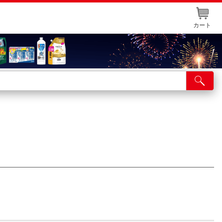
カート
店舗サービス
ット取り置き
イントカードWEB登録
舗情報・店舗一覧
取り寄せ品入荷状況照会