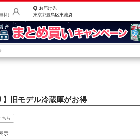
お届け先
無料)
東京都豊島区東池袋
商品をさがす
ランキングからさがす
ネ
庫
カテゴリ一覧からさがす
ポ
店
り】旧モデル冷蔵庫がお得
お
お客様サポート
こちら
ご利用ガイド
表示