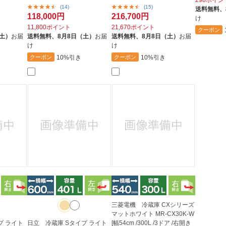
298ポイン
ット...
(14)
(15)
送料無料、
118,000円
216,700円
け
11,800ポイント
21,670ポイント
クーポン
（土）
お届
送料無料、
8月8日（土）
お届
送料無料、
8月8日（土）
お届
け
け
10%引き
10%引き
クーポン
クーポン
三菱電機 冷蔵庫 CXシリーズ
マットホワイト MR-CX30K-W
プ ライト
日立 冷蔵庫 Sタイプ ライト
[幅54cm /300L /3ドア /右開き