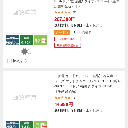
0L /6ドア /観音開きタイプ /2026年] 《基本
設置料金セット》
(1)
267,300円
送料無料、8月8日（土）
お届け
10,000円引き
クーポン
比較する
三菱電機 【アウトレット品】 冷蔵庫 Pシ
リーズ マットチャコール MR-P15K-H [幅48
cm /146L /2ドア /右開きタイプ /2024年]
【生産完了品】
(1)
44,980円
送料無料、8月8日（土）
お届け