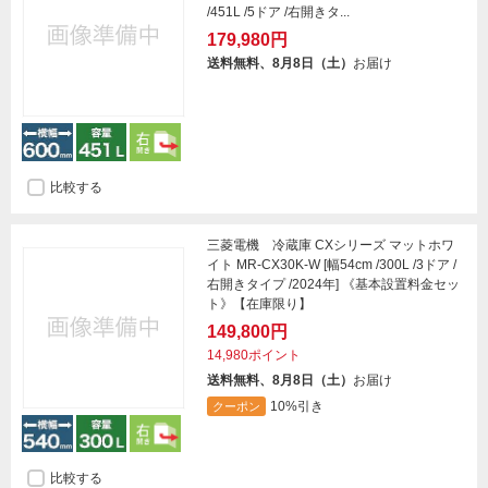
/451L /5ドア /右開きタ...
179,980円
送料無料、8月8日（土）
お届け
比較する
三菱電機 冷蔵庫 CXシリーズ マットホワ
イト MR-CX30K-W [幅54cm /300L /3ドア /
右開きタイプ /2024年] 《基本設置料金セッ
ト》【在庫限り】
149,800円
14,980ポイント
送料無料、8月8日（土）
お届け
10%引き
クーポン
比較する