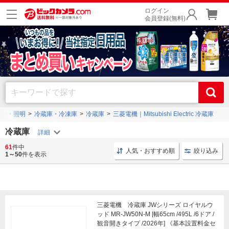
ログイン
会員登録(無料)
コン・照明
冷蔵庫・冷凍庫
冷蔵庫
三菱電機｜Mitsubishi Electric 冷蔵庫
冷蔵庫
61
件中
冷蔵庫 基本設置料金セット
冷蔵庫 右開き
冷蔵庫 
人気・おすすめ順
絞り込み
1～50
件を表示
三菱電機 冷蔵庫 JWシリーズ ロイヤルウ
ッド MR-JW50N-M [幅65cm /495L /6ドア /
観音開きタイプ /2026年] 《基本設置料金セ