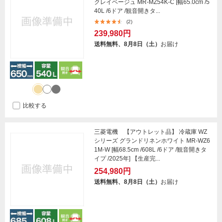
クレイベージュ MR-MZ54K-C [幅65.0cm /5
40L /6ドア /観音開きタ...
(2)
239,980円
送料無料、8月8日（土）
お届け
比較する
三菱電機 【アウトレット品】 冷蔵庫 WZ
シリーズ グランドリネンホワイト MR-WZ6
1M-W [幅68.5cm /608L /6ドア /観音開きタ
イプ /2025年] 【生産完...
254,980円
送料無料、8月8日（土）
お届け