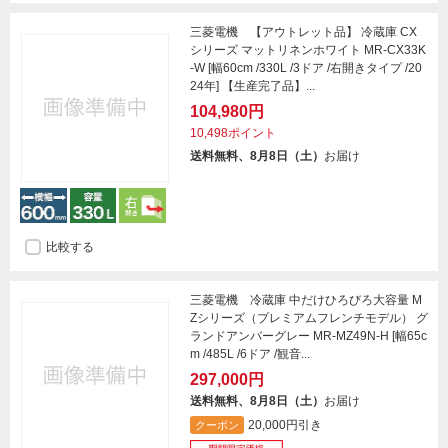
三菱電機 【アウトレット品】 冷蔵庫 CX
シリーズ マットリネンホワイト MR-CX33K
-W [幅60cm /330L /3ドア /右開きタイプ /20
24年] 【生産完了品】...
104,980円
10,498ポイント
送料無料、8月8日（土）
お届け
比較する
三菱電機 冷蔵庫 中だけひろびろ大容量 M
Zシリーズ（プレミアムフレンチモデル） グ
ランドアンバーグレー MR-MZ49N-H [幅65c
m /485L /6ドア /観音...
297,000円
送料無料、8月8日（土）
お届け
20,000円引き
クーポン