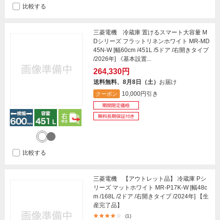
比較する
三菱電機 冷蔵庫 置けるスマート大容量 M
Dシリーズ フラットリネンホワイト MR-MD
45N-W [幅60cm /451L /5ドア /右開きタイプ
/2026年] 《基本設置...
264,330円
送料無料、8月8日（土）
お届け
10,000円引き
クーポン
比較する
三菱電機 【アウトレット品】 冷蔵庫 Pシ
リーズ マットホワイト MR-P17K-W [幅48c
m /168L /2ドア /右開きタイプ /2024年] 【生
産完了品】
(1)