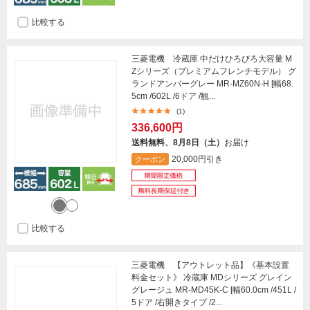
比較する
三菱電機 冷蔵庫 中だけひろびろ大容量 M
Zシリーズ（プレミアムフレンチモデル） グ
ランドアンバーグレー MR-MZ60N-H [幅68.
5cm /602L /6ドア /観...
(1)
336,600円
送料無料、8月8日（土）
お届け
20,000円引き
クーポン
比較する
三菱電機 【アウトレット品】《基本設置
料金セット》 冷蔵庫 MDシリーズ グレイン
グレージュ MR-MD45K-C [幅60.0cm /451L /
5ドア /右開きタイプ /2...