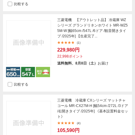
比較する
三菱電機 【アウトレット品】 冷蔵庫 WZ
シリーズ グランドリネンホワイト MR-WZ5
5M-W [幅65cm /547L /6ドア /観音開きタイ
プ /2025年] 【生産完了...
(1)
229,980円
22,998ポイント
送料無料、8月8日（土）
お届け
比較する
三菱電機 冷蔵庫 CXシリーズ マットチャ
コール MR-CX27M-H [幅54cm /272L /3ドア
/右開きタイプ /2025年] 《基本設置料金セッ
ト》
(4)
105,590円