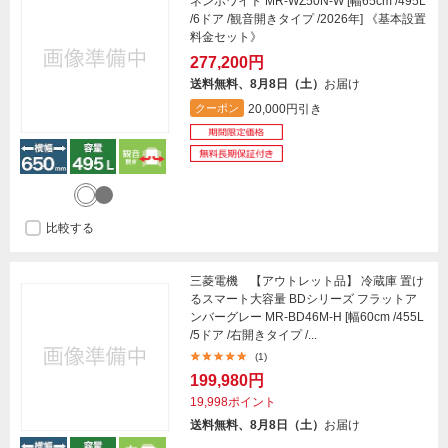
ネンホワイト MR-WZ50N-W [幅65cm /495L
/6ドア /観音開きタイプ /2026年] 《基本設置
料金セット》
277,200円
送料無料、8月8日（土）
お届け
20,000円引き
クーポン
比較する
三菱電機 【アウトレット品】 冷蔵庫 置け
るスマート大容量 BDシリーズ フラットア
ンバーグレー MR-BD46M-H [幅60cm /455L
/5ドア /右開きタイプ /...
(1)
199,980円
19,998ポイント
送料無料、8月8日（土）
お届け