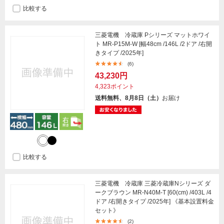
比較する
三菱電機 冷蔵庫 Pシリーズ マットホワイ
ト MR-P15M-W [幅48cm /146L /2ドア /右開
きタイプ /2025年]
(6)
43,230円
4,323ポイント
送料無料、8月8日（土）
お届け
比較する
三菱電機 冷蔵庫 三菱冷蔵庫Nシリーズ ダ
ークブラウン MR-N40M-T [60(cm) /403L /4
ドア /右開きタイプ /2025年] 《基本設置料金
セット》
(2)