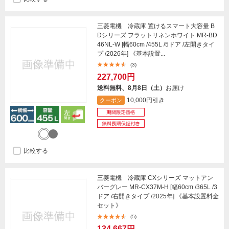
三菱電機 冷蔵庫 置けるスマート大容量 B
Dシリーズ フラットリネンホワイト MR-BD
46NL-W [幅60cm /455L /5ドア /左開きタイ
プ /2026年] 《基本設置...
(3)
227,700円
送料無料、8月8日（土）
お届け
10,000円引き
クーポン
比較する
三菱電機 冷蔵庫 CXシリーズ マットアン
バーグレー MR-CX37M-H [幅60cm /365L /3
ドア /右開きタイプ /2025年] 《基本設置料金
セット》
(5)
134,667円