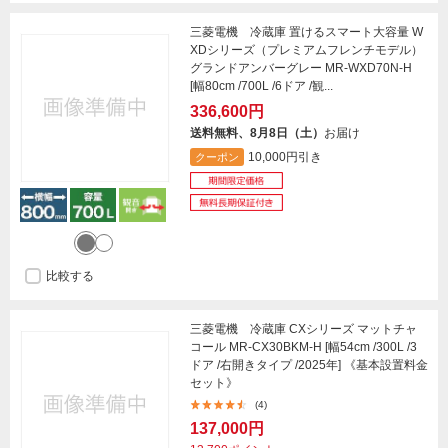
三菱電機 冷蔵庫 置けるスマート大容量 W
XDシリーズ（プレミアムフレンチモデル）
グランドアンバーグレー MR-WXD70N-H
[幅80cm /700L /6ドア /観...
336,600円
送料無料、8月8日（土）
お届け
10,000円引き
クーポン
比較する
三菱電機 冷蔵庫 CXシリーズ マットチャ
コール MR-CX30BKM-H [幅54cm /300L /3
ドア /右開きタイプ /2025年] 《基本設置料金
セット》
(4)
137,000円