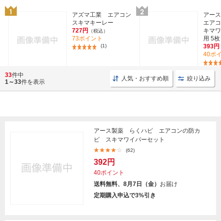
アズマ工業 エアコン
アース
スキマキーレー
エアコ
727円
キマワ
（税込）
73ポイント
用 5枚
(1)
393円
40ポ
33
件中
人気・おすすめ順
絞り込み
1～33
件を表示
アース製薬 らくハピ エアコンの防カ
ビ スキマワイパーセット
(62)
392円
40ポイント
送料無料、8月7日（金）
お届け
定期購入申込で3%引き