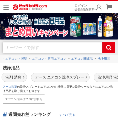
ログイン
会員登録(無料)
電・エアコン・照明
エアコン・窓用エアコン
エアコン関連品
洗浄用品
洗浄用品
洗剤 消臭
アース エアコン洗浄スプレー
洗浄用品 洗
アース製薬
の洗浄スプレーやエアコンのお掃除に必要な洗浄ツールなどのエアコン洗
浄用品を取り揃えております。
エアコン掃除はプロにお任せ
週間売れ筋ランキング
すべて見る