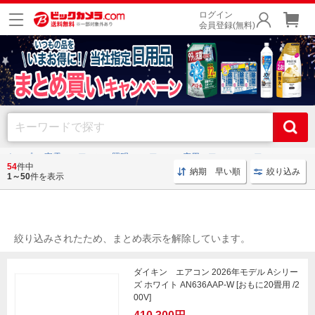
ログイン
会員登録(無料)
トップ
家電・エアコン・照明
エアコン・窓用エアコン
エアコン
54
件中
納期 早い順
絞り込み
1～50
件を表示
エアコン
絞り込みされたため、まとめ表示を解除しています。
ダイキン エアコン 2026年モデル Aシリー
ズ ホワイト AN636AAP-W [おもに20畳用 /2
00V]