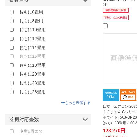
畳数目安
け
おもに6畳用
おもに8畳用
おもに10畳用
おもに12畳用
おもに14畳用
おもに16畳用
おもに18畳用
おもに20畳用
おもに23畳用
おもに26畳用
おもに29畳用
もっと表示する
日立 エアコン 20
白くまくん Gシリー
ホワイト RAS-GR28
冷房対応畳数
[おもに10畳用 /100V
128,270円
冷房6畳まで