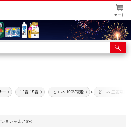
カート
店舗サービス
ット取り置き
イントカードWEB登録
舗情報・店舗一覧
サー
12畳 15畳
省エネ 100V電源
省エネ 三菱電機
取り寄せ品入荷状況照会
ーションをまとめる