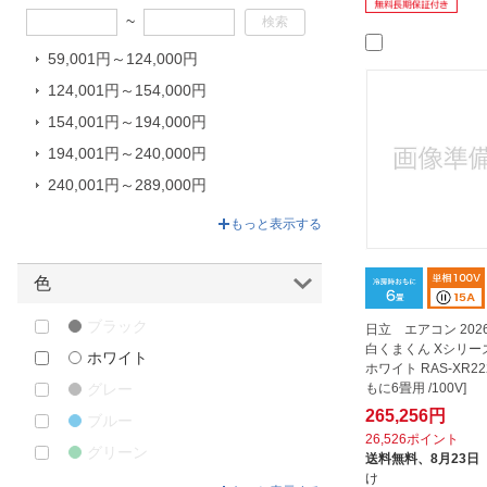
三菱重工｜MITSUBISHI HEAVY
~
INDUSTRIES
三菱電機｜Mitsubishi Electric
59,001円～124,000円
富士通ゼネラル｜FUJITSU
124,001円～154,000円
GENERAL
154,001円～194,000円
東芝｜TOSHIBA
194,001円～240,000円
240,001円～289,000円
289,001円～418,000円
もっと表示する
色
ブラック
日立 エアコン 20
白くまくん Xシリー
ホワイト
ホワイト RAS-XR222
グレー
もに6畳用 /100V]
265,256円
ブルー
26,526ポイント
グリーン
送料無料、
8月23日
け
ベージュ