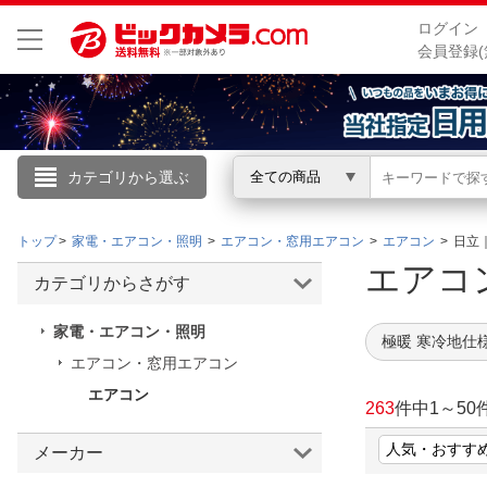
ログイン
会員登録(
カテゴリから選ぶ
全ての商品
こんにちは
トップ
家電・エアコン・照明
エアコン・窓用エアコン
エアコン
日立｜
ログイン
エア
カテゴリからさがす
新規会員登録
家電・エアコン・照明
極暖 寒冷地仕
エアコン・窓用エアコン
会員メニュー
エアコン
263
件中
1
～
50
お買いもの履歴
メーカー
閲覧履歴