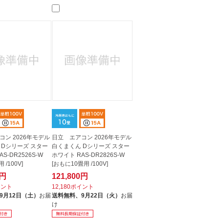
人窓口
R情報
nglish / 中文
コン 2026年モデル
日立 エアコン 2026年モデル
 Dシリーズ スター
白くまくん Dシリーズ スター
S-DR2526S-W
ホワイト RAS-DR2826S-W
 /100V]
[おもに10畳用 /100V]
6円
121,800円
イント
12,180ポイント
9月12日（土）
お届
送料無料、
9月22日（火）
お届
け