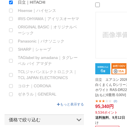
日立｜HITACHI
ほしいもの
Hisense｜ハイセンス
お知らせ
IRIS OHYAMA｜アイリスオーヤマ
ORIGINAL BASIC｜オリジナルベ
ーシック
Panasonic｜パナソニック
SHARP｜シャープ
TAGlabel by amadana｜タグレー
ベル バイ アマダナ
TCLジャパンエレクトロニクス｜
TCL JAPAN ELECTRONICS
日立 エアコン 20
白くまくん Dシリー
コロナ｜CORONA
ホワイト RAS-DR22
ゼネラル｜GENERAL
[おもに6畳用 /100V]
(2)
ダイキン｜DAIKIN
もっと表示する
95,340円
ハイアール｜Haier
9,534ポイント
送料無料、
9月12日
ビックカメラ限定セット
価格で絞り込む
け