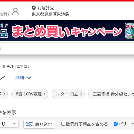
お届け先
無料)
東京都豊島区東池袋
商品をさがす
ランキングからさがす
ネ
HITACHI エアコン
コン
カテゴリ一覧からさがす
ポ
店
様
8畳 100V電源
スター 日立
三菱電機 赤外線セン
お
お客様サポート
件を表示
販売終了商品を含める
バリエ
絞り込む
ご利用ガイド