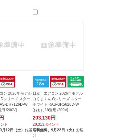
コン 2026年モデル
日立 エアコン 2026年モデル
 Dシリーズ スター
白くまくん Gシリーズ スター
S-DR7126D-W
ホワイト RAS-GR5626D-W
用 /200V]
[おもに18畳用 /200V]
8円
203,130円
イント
20,313ポイント
9月12日（土）
お届
送料無料、
9月22日（火）
お届
け