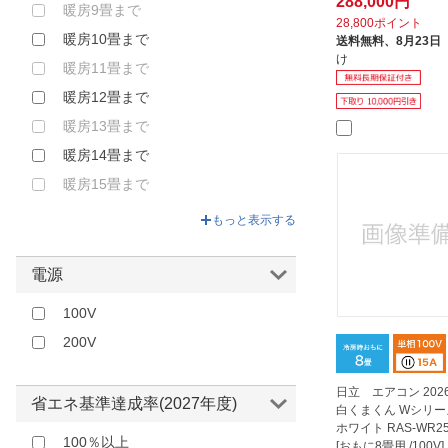
288,000円
暖房9畳まで
28,800ポイント
暖房10畳まで
送料無料、
8月23日
け
暖房11畳まで
暖房12畳まで
暖房13畳まで
暖房14畳まで
暖房15畳まで
暖房17畳まで
もっと表示する
暖房18畳まで
暖房20畳まで
電源
暖房23畳まで
100V
暖房26畳まで
200V
暖房29畳まで
暖房30畳まで
日立 エアコン 20
省エネ基準達成率(2027年度)
白くまくん Wシリー
ホワイト RAS-WR25
100％以上
[おもに8畳用 /100V]