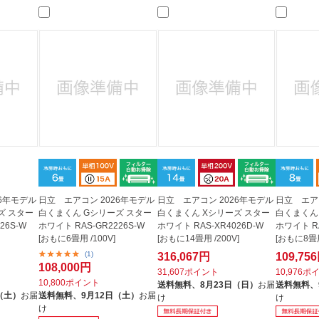
法
よくある質問・お問合せ
I
ご利用規約
E
26年モデル
日立 エアコン 2026年モデル
日立 エアコン 2026年モデル
日立 エア
ズ スター
白くまくん Gシリーズ スター
白くまくん Xシリーズ スター
白くまくん
26S-W
ホワイト RAS-GR2226S-W
ホワイト RAS-XR4026D-W
ホワイト RA
[おもに6畳用 /100V]
[おもに14畳用 /200V]
[おもに8畳用
(1)
316,067円
109,75
108,000円
31,607ポイント
10,976ポ
10,800ポイント
送料無料、
8月23日（日）
お届
送料無料、
（土）
お届
送料無料、
9月12日（土）
お届
け
け
け