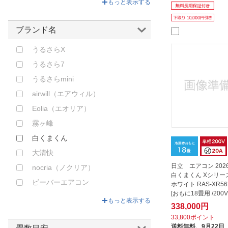
もっと表示する
ゴールド
ブラウン
ブランド名
レッド
うるさらX
うるさら7
うるさらmini
airwill（エアウィル）
Eolia（エオリア）
霧ヶ峰
白くまくん
大清快
日立 エアコン 20
nocria（ノクリア）
白くまくん Xシリー
ビーバーエアコン
ホワイト RAS-XR56
[おもに18畳用 /200V
risora（リソラ）
もっと表示する
338,000円
33,800ポイント
送料無料、
9月22日