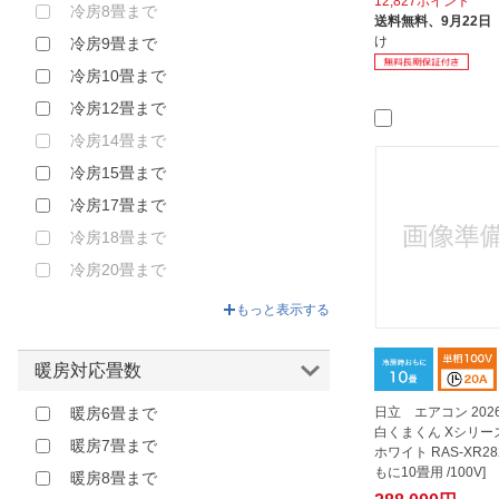
12,827ポイント
冷房8畳まで
送料無料、
9月22日
け
冷房9畳まで
冷房10畳まで
冷房12畳まで
冷房14畳まで
冷房15畳まで
冷房17畳まで
冷房18畳まで
冷房20畳まで
冷房23畳まで
もっと表示する
冷房26畳まで
冷房30畳まで
暖房対応畳数
冷房33畳まで
日立 エアコン 20
暖房6畳まで
冷房38畳まで
白くまくん Xシリー
暖房7畳まで
ホワイト RAS-XR282
もに10畳用 /100V]
暖房8畳まで