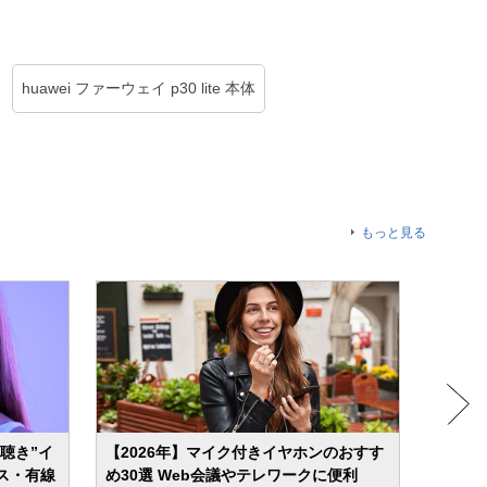
huawei ファーウェイ p30 lite 本体
もっと見る
ら聴き”イ
【2026年】マイク付きイヤホンのおすす
【202
ス・有線
め30選 Web会議やテレワークに便利
すめ4