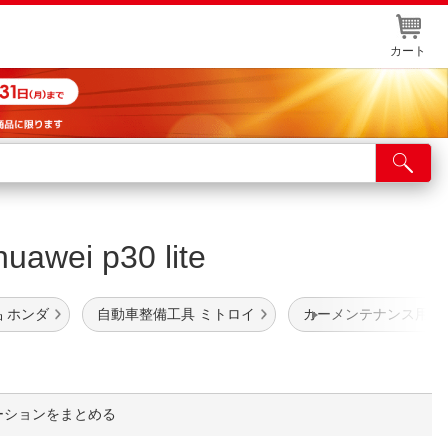
カート
店舗サービス
ット取り置き
i p30 lite
イントカードWEB登録
舗情報・店舗一覧
 ホンダ
自動車整備工具 ミトロイ
カーメンテナンス用品
取り寄せ品入荷状況照会
ーションをまとめる