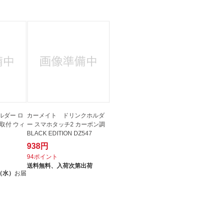
法
よくある質問・お問合せ
I
ご利用規約
E
ルダー ロ
カーメイト ドリンクホルダ
取付 ウィ
ー スマホタッチ2 カーボン調
BLACK EDITION DZ547
938円
94ポイント
送料無料、
入荷次第出荷
（水）
お届