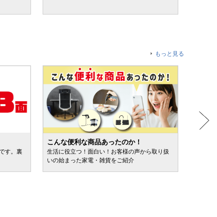
もっと見る
こんな便利な商品あったのか！
人気売
ルです。裏
生活に役立つ！面白い！お客様の声から取り扱
カテゴ
いの始まった家電・雑貨をご紹介
けます