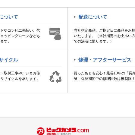
について
配送について
ードやコンビ二先払い、代
当社指定商品、ご指定日に商品をお
ショッピングローンなども
いたします。（当社指定のお支払い
けます。
での決済に限ります。）
サイクル
修理・アフターサービス
置・取付工事や、いまお使
買ったあとも安心！最長10年の「長
のリサイクルを承ります。
証」保証期間中の修理回数は無制限