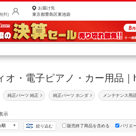
お届け先
無料)
東京都豊島区東池袋
商品をさがす
ランキングからさがす
ネ
オ・電子ピアノ・カー用品｜huawe
カテゴリ一覧からさがす
ポ
店
純正パーツ 純正
純正パーツ ホンダ
メンテナンス用品
お
お客様サポート
表示
販売終了商品を含める
バリエ
絞り込む
ご利用ガイド