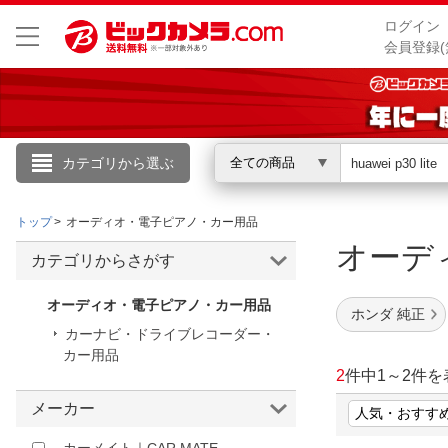
ログイン
会員登録(
カテゴリから選ぶ
全ての商品
こんにちは
トップ
オーディオ・電子ピアノ・カー用品
ログイン
オーディ
カテゴリからさがす
新規会員登録
オーディオ・電子ピアノ・カー用品
ホンダ 純正
カーナビ・ドライブレコーダー・
カー用品
会員メニュー
2
件中
1
～
2
件を
お買いもの履歴
メーカー
閲覧履歴