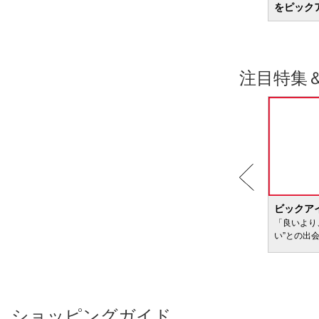
をピック
注目特集
BIC WAVE
ビックア
サービ
「どきどき・わくわく」をさまざまなコンテン
「良いより
ツに載せてお届けします
い”との出
ショッピングガイド