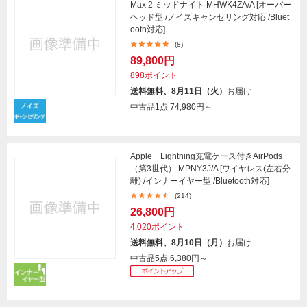
Max 2 ミッドナイト MHWK4ZA/A [オーバー
ヘッド型 /ノイズキャンセリング対応 /Bluet
ooth対応]
(8)
89,800円
898ポイント
送料無料、8月11日（火）
お届け
中古品1点
74,980円～
Apple Lightning充電ケース付きAirPods
（第3世代） MPNY3J/A [ワイヤレス(左右分
離) /インナーイヤー型 /Bluetooth対応]
(214)
26,800円
4,020ポイント
送料無料、8月10日（月）
お届け
中古品5点
6,380円～