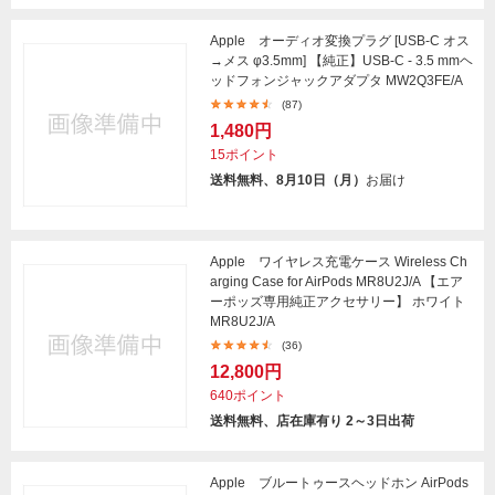
Apple オーディオ変換プラグ [USB-C オス
→メス φ3.5mm] 【純正】USB-C - 3.5 mmヘ
ッドフォンジャックアダプタ MW2Q3FE/A
(87)
1,480円
15ポイント
送料無料、8月10日（月）
お届け
Apple ワイヤレス充電ケース Wireless Ch
arging Case for AirPods MR8U2J/A 【エア
ーポッズ専用純正アクセサリー】 ホワイト
MR8U2J/A
(36)
12,800円
640ポイント
送料無料、店在庫有り 2～3日出荷
Apple ブルートゥースヘッドホン AirPods