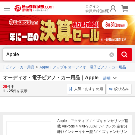
ログイン
会員登録(無料)
電子ピアノ・カー用品
Apple｜アップル オーディオ・電子ピアノ・カー用品
オーディオ・電子ピアノ・カー用品｜Apple
25
件中
ホンダ 純正
純正パーツ 純正
純正パーツ ホンダ
人気・おすすめ順
絞り込み
1～25
件を表示
Apple アクティブノイズキャンセリング搭
載 AirPods 4 MXP93J/A [ワイヤレス(左右分
離) /インナーイヤー型 /ノイズキャンセリン