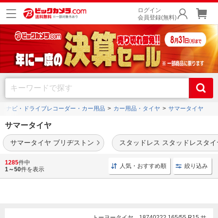
ログイン
会員登録(無料)
ーナビ・ドライブレコーダー・カー用品
カー用品・タイヤ
サマータイヤ
サマータイヤ
サマータイヤ ブリヂストン
スタッドレス スタッドレスタイ
おすすめのサマータイヤが勢揃い。ブリヂストンやダンロップ交換用のサイズ・種類
1285
件中
人気・おすすめ順
絞り込み
が豊富、バイク用も充実。空気圧チェッカーも。
1～50
件を表示
トーヨータイヤ 18740222 165/55 R15 サ