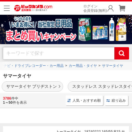
ログイン
会員登録(無料)
ーナビ・ドライブレコーダー・カー用品
カー用品・タイヤ
サマータイヤ
サマータイヤ
サマータイヤ ブリヂストン
スタッドレス スタッドレスタイ
おすすめのサマータイヤが勢揃い。ブリヂストンやダンロップ交換用のサイズ・種類
3786
件中
人気・おすすめ順
絞り込み
が豊富、バイク用も充実。空気圧チェッカーも。
1～50
件を表示
トーヨータイヤ 18740222 165/55 R15 サ