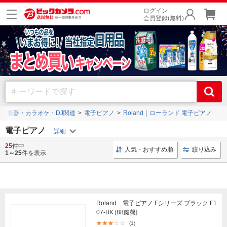
ログイン
会員登録(無料)
・楽器・カラオケ・DJ関連
電子ピアノ
Roland｜ローランド 電子ピアノ
電子ピアノ
25
件中
電子ピアノ 88鍵盤
キーボード 演奏
ハンマー 木材
人気・おすすめ順
絞り込み
1～25
件を表示
Roland 電子ピアノ Fシリーズ ブラック F1
07-BK [88鍵盤]
(1)