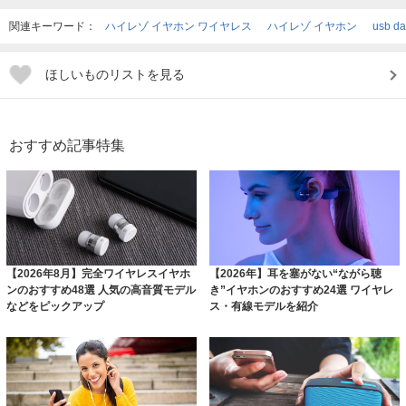
関連キーワード：
ハイレゾ イヤホン ワイヤレス
ハイレゾ イヤホン
usb d
ほしいものリストを見る
おすすめ記事特集
【2026年8月】完全ワイヤレスイヤホ
【2026年】耳を塞がない“ながら聴
ンのおすすめ48選 人気の高音質モデル
き”イヤホンのおすすめ24選 ワイヤレ
などをピックアップ
ス・有線モデルを紹介