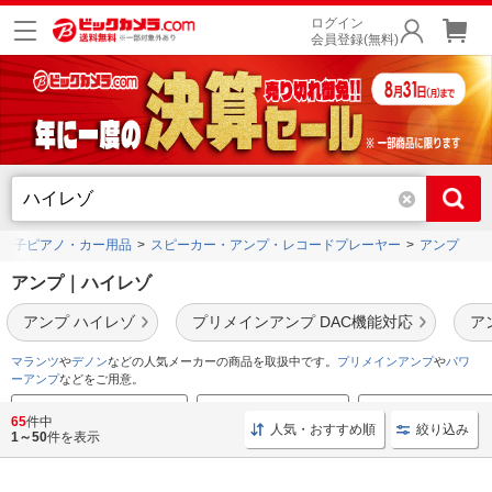
ログイン
会員登録(無料)
電子ピアノ・カー用品
スピーカー・アンプ・レコードプレーヤー
アンプ
アンプ｜ハイレゾ
アンプ ハイレゾ
プリメインアンプ DAC機能対応
ア
マランツ
や
デノン
などの人気メーカーの商品を取扱中です。
プリメインアンプ
や
パワ
ーアンプ
などをご用意。
ピュアオーディオを始めよう
ハイレゾ音源を楽しもう
プリメインアンプ特集
65
件中
人気・おすすめ順
絞り込み
1～50
件を表示