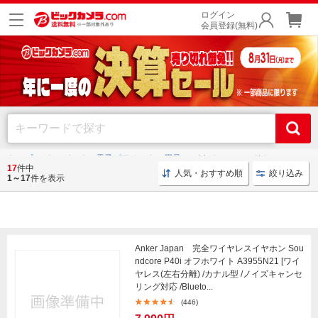
ログイン
会員登録(無料)
トップ
オーディオ・電子ピアノ・カー用品
イヤホン・ヘッドホン
17
件中
人気・おすすめ順
絞り込み
1～17
件を表示
イヤホン・ヘッドホン
Anker Japan 完全ワイヤレスイヤホン Sou
ndcore P40i オフホワイト A3955N21 [ワイ
ヤレス(左右分離) /カナル型 /ノイズキャンセ
リング対応 /Blueto...
(446)